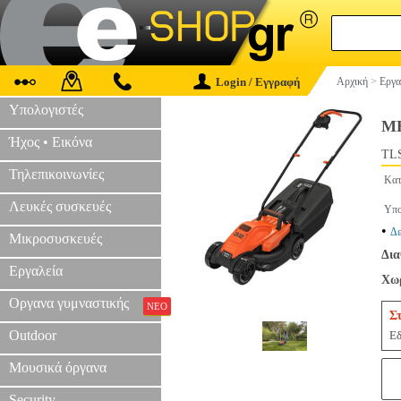
Login / Εγγραφή
Αρχική
>
Εργα
Υπολογιστές
Μ
Ήχος • Εικόνα
TLS
Τηλεπικοινωνίες
Κατ
Λευκές συσκευές
Υπο
•
Δε
Μικροσυσκευές
Δια
Εργαλεία
Χωρ
Οργανα γυμναστικής
ΝΕΟ
Σ
Outdoor
Εδ
Μουσικά όργανα
Security