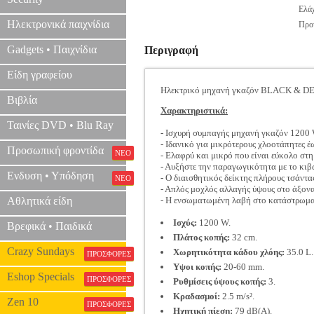
Ελάχ
Ηλεκτρονικά παιχνίδια
Προτ
Gadgets • Παιχνίδια
Περιγραφή
Είδη γραφείου
Ηλεκτρικό μηχανή γκαζόν BLACK &
Βιβλία
Χαρακτηριστικά:
Ταινίες DVD • Blu Ray
- Ισχυρή συμπαγής μηχανή γκαζόν 120
- Ιδανικό για μικρότερους χλοοτάπητες έ
Προσωπική φροντίδα
ΝΕΟ
- Ελαφρύ και μικρό που είναι εύκολο στ
- Αυξήστε την παραγωγικότητα με το κιβ
Ενδυση • Υπόδηση
- Ο διαισθητικός δείκτης πλήρους τσάντας
ΝΕΟ
- Απλός μοχλός αλλαγής ύψους στο άξονα 
Αθλητικά είδη
- Η ενσωματωμένη λαβή στο κατάστρωμα
Ισχύς:
1200 W.
Βρεφικά • Παιδικά
Πλάτος κοπής:
32 cm.
Crazy Sundays
Χωρητικότητα κάδου χλόης:
35.0 L.
ΠΡΟΣΦΟΡΕΣ
Υψοι κοπής:
20-60 mm.
Eshop Specials
ΠΡΟΣΦΟΡΕΣ
Ρυθμίσεις ύψους κοπής:
3.
Κραδασμοί:
2.5 m/s².
Zen 10
ΠΡΟΣΦΟΡΕΣ
Ηχητική πίεση:
79 dB(A).