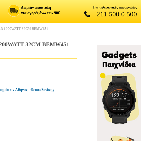
Δωρεάν αποστολή
Για τηλεφωνικές παραγγελίες
211 500 0 500
για αγορές άνω των 90€
R 1200WATT 32CM BEMW451
200WATT 32CM BEMW451
τημάτων Αθήνας - Θεσσαλονίκης