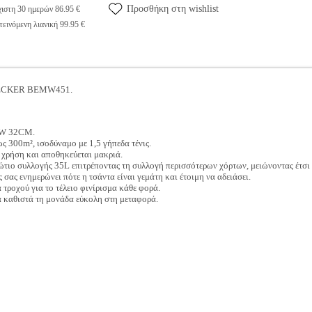
Προσθήκη στη wishlist
ιστη 30 ημερών 86.95 €
εινόμενη λιανική 99.95 €
 DECKER BEMW451.
0 W 32CM.
ως 300m², ισοδύναμο με 1,5 γήπεδα τένις.
η χρήση και αποθηκεύεται μακριά.
ώτιο συλλογής 35L επιτρέποντας τη συλλογή περισσότερων χόρτων, μειώνοντας έτσι 
 σας ενημερώνει πότε η τσάντα είναι γεμάτη και έτοιμη να αδειάσει.
τροχού για το τέλειο φινίρισμα κάθε φορά.
 καθιστά τη μονάδα εύκολη στη μεταφορά.