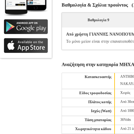
Βαθμολογία & Σχόλια προιόντος (1
Βαθμολογία 9
Από χρήστη ΓΙΑΝΝΗΣ ΝΑΝΟΠΟΥΛΟΣ -
Το μόνο μείον είναι στην επανατοποθέτ
Αναζήτηση στην κατηγορία Μ
Κατασκευαστής
ANTHB
NAKAY
Είδος τροφοδοσίας
Χειρός
Πλάτος κοπής
Από 30c
Ισχύς (Watt)
Από 100
Τάση μπαταρίας
36Volts
Χωρητικότητα κάδου
Από 21 έ