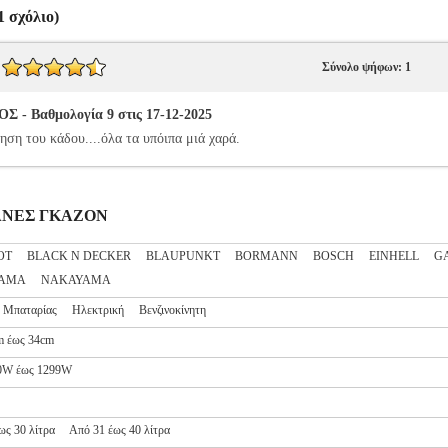
 σχόλιο)
Σύνολο ψήφων: 1
 Βαθμολογία 9 στις 17-12-2025
ηση του κάδου....όλα τα υπόιπα μιά χαρά.
ΗΧΑΝΕΣ ΓΚΑΖΟΝ
OT
BLACK N DECKER
BLAUPUNKT
BORMANN
BOSCH
EINHELL
G
AMA
ΝΑΚΑΥΑΜΑ
Μπαταρίας
Ηλεκτρική
Βενζινοκίνητη
m έως 34cm
0W έως 1299W
ως 30 λίτρα
Από 31 έως 40 λίτρα