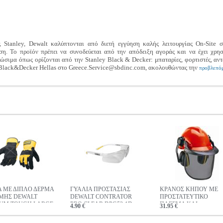
 Stanley, Dewalt καλύπτονται από διετή εγγύηση καλής λειτουργίας On-Site
η. Το προϊόν πρέπει να συνοδεύεται από την απόδειξη αγοράς και να έχει χρη
σιμα όπως ορίζονται από την Stanley Black & Decker: μπαταρίες, φορτιστές, αντ
-Black&Decker Hellas στο Greece.Service@sbdinc.com, ακολουθώντας την
προβλεπόμ
Α ΜΕ ΔΙΠΛΟ ΔΕΡΜΑ
ΓΥΑΛΙΑ ΠΡΟΣΤΑΣΙΑΣ
ΚΡΑΝΟΣ ΚΗΠΟΥ ΜΕ
ΜΗΣ DEWALT
DEWALT CONTRATOR
ΠΡΟΣΤΑΤΕΥΤΙΚΟ
UM TOUGH LARGE
PRO CLEAR DPG52-1D
ΠΛΕΓΜΑ ΚΑΙ
4.90 €
31.95 €
L
ΩΤΟΑΣΠΙΔΕΣ 4500480