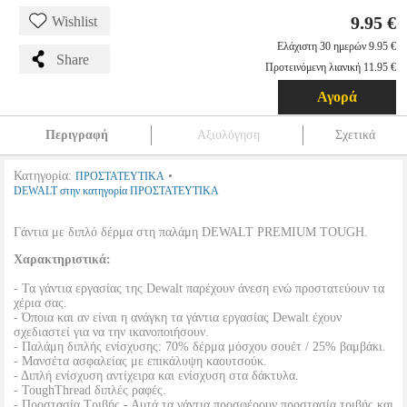
9.95 €
Wishlist
Ελάχιστη 30 ημερών 9.95 €
Share
Προτεινόμενη λιανική 11.95 €
Αγορά
Περιγραφή
Αξιολόγηση
Σχετικά
Κατηγορία:
•
ΠΡΟΣΤΑΤΕΥΤΙΚΑ
DEWALT στην κατηγορία ΠΡΟΣΤΑΤΕΥΤΙΚΑ
Γάντια με διπλό δέρμα στη παλάμη DEWALT PREMIUM TOUGH.
Χαρακτηριστικά:
- Τα γάντια εργασίας της Dewalt παρέχουν άνεση ενώ προστατεύουν τα
χέρια σας.
- Όποια και αν είναι η ανάγκη τα γάντια εργασίας Dewalt έχουν
σχεδιαστεί για να την ικανοποιήσουν.
- Παλάμη διπλής ενίσχυσης: 70% δέρμα μόσχου σουέτ / 25% βαμβάκι.
- Μανσέτα ασφαλείας με επικάλυψη καουτσούκ.
- Διπλή ενίσχυση αντίχειρα και ενίσχυση στα δάκτυλα.
- ToughThread διπλές ραφές.
- Προστασία Τριβής - Αυτά τα γάντια προσφέρουν προστασία τριβής και