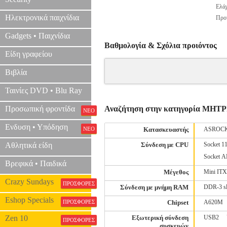
Ελάχ
Ηλεκτρονικά παιχνίδια
Προτ
Gadgets • Παιχνίδια
Βαθμολογία & Σχόλια προιόντος
Είδη γραφείου
Βιβλία
Ταινίες DVD • Blu Ray
Προσωπική φροντίδα
Αναζήτηση στην κατηγορία ΜΗ
ΝΕΟ
Ενδυση • Υπόδηση
ΝΕΟ
Κατασκευαστής
ASROC
Αθλητικά είδη
Σύνδεση με CPU
Socket 11
Socket 
Βρεφικά • Παιδικά
Μέγεθος
Mini ITX
Crazy Sundays
ΠΡΟΣΦΟΡΕΣ
Σύνδεση με μνήμη RAM
DDR-3 sl
Eshop Specials
ΠΡΟΣΦΟΡΕΣ
Chipset
A620M
Zen 10
Εξωτερική σύνδεση
USB2
ΠΡΟΣΦΟΡΕΣ
συσκευών