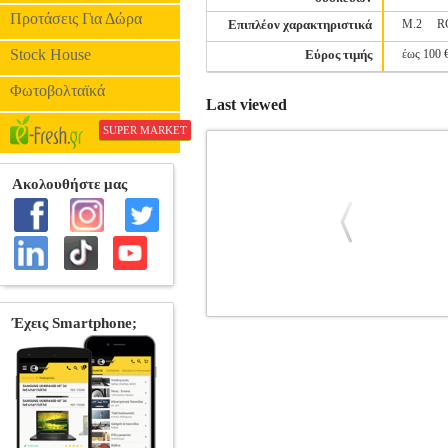
Προτάσεις Για Δώρα
Επιπλέον χαρακτηριστικά
M.2
R
Stock House
Εύρος τιμής
έως 100 
Φωτοβολταϊκά
Last viewed
SUPER MARKET
ΜΗΤΡΙΚΗ GIGABYTE B860M DS3