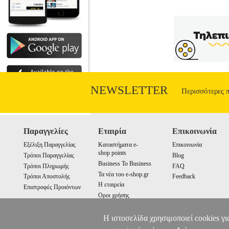
NEWSLETTER
Περισσότερες 
Παραγγελίες
Εταιρία
Επικοινωνία
Εξέλιξη Παραγγελίας
Καταστήματα e-
Επικοινωνία
shop points
Τρόποι Παραγγελίας
Blog
Business To Business
Τρόποι Πληρωμής
FAQ
Τα νέα του e-shop.gr
Τρόποι Αποστολής
Feedback
Η εταιρεία
Επιστροφές Προιόντων
Οροι χρήσης
Cookies
Η ιστοσελίδα χρησιμοποιεί cookies γι