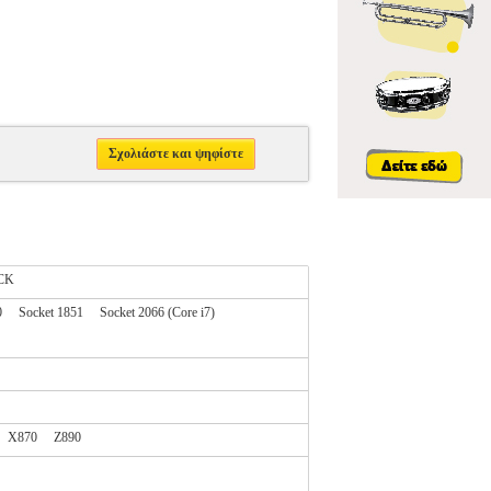
Σχολιάστε και ψηφίστε
CK
0
Socket 1851
Socket 2066 (Core i7)
X870
Z890