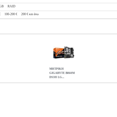
GB
RAID
€
100-200 €
200 € και άνω
ΜΗΤΡΙΚΗ
GIGABYTE B860M
DS3H LG...
H LGA1851 D5 RETAIL
PER.608771
PER.608771
GIGABYTE
G
GIGABYTE B860M DS3H LGA1851 D5 RETAIL
144.90