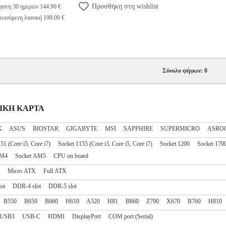
Προσθήκη στη wishlist
ιστη 30 ημερών 144.90 €
εινόμενη λιανική 199.00 €
Σύνολο ψήφων: 0
ΤΡΙΚΗ ΚΑΡΤΑ
K
ASUS
BIOSTAR
GIGABYTE
MSI
SAPPHIRE
SUPERMICRO
ΑSRO
51 (Core i5, Core i7)
Socket 1155 (Core i3, Core i5, Core i7)
Socket 1200
Socket 170
AM4
Socket AM5
CPU on board
Micro ATX
Full ATX
ot
DDR-4 slot
DDR-5 slot
B550
B650
B660
H610
A520
H81
B860
Z790
X670
B760
H810
USB3
USB-C
HDMI
DisplayPort
COM port (Serial)