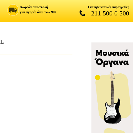
Δωρεάν αποστολή
Για τηλεφωνικές παραγγελίες
211 500 0 500
για αγορές άνω των 90€
IL