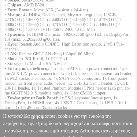
•
Socket:
AMD Socket AM4.
•
Chipset:
AMD B520.
•
Form Factor:
Micro ATX (24.4cm x 24.4cm).
•
Μνήμη:
4x DDR4, Dual channel, Μέγιστη μνήμη έως 128GB,
4733(O.C.) / 4600(O.C.) / 4400(O.C.) / 4266(O.C.) / 4133(O.C.) /
4000(O.C.) / 3866(O.C.) / 3733(O.C.) / 3600(O.C.) / 3466(O.C) /
3400(O.C.) / 3200 / 2933 / 2667 / 2400 / 2133 MHz.
•
Γραφικά:
1x HDMI 2.1 (max. 44096x2160 @60 Hz), 1x DisplayPort
1.4 (max. 5120x2880 @60 Hz).
•
Ηχος:
Realtek Audio CODEC, High Definition Audio, 2/4/5.1/7.1-
channel.
•
LAN:
Realtek GbE LAN chip (1 Gbps/100 Mbps).
•
Slots:
1x PCI-E x16, 1x PCI-E x1.
•
Storage:
1x M.2, 4 x SATA 6Gb/s.
•
Εσωτερικές συνδέσεις:
1 x 24-pin ATX main power connector, 1x 8-
pin ATX 12V power connector, 1x CPU fan header, 1x system fan header,
1x M.2 Socket 3 connector, 4x SATA 6Gb/s connectors, 1x front panel
header, 1x front panel audio header, 1x USB 3.2 Gen 1 header, 1x USB
2.0/1.1 header, 1x Trusted Platform Module (TPM) header (2x6 pin, for
the GC-TPM2.0_S module only), 1x Clear CMOS jumper.
•
Συνδεσιμότητα Back Panel:
1x PS/2 keyboard/mouse port, 1x
DisplayPort, 1x HDMI port, 4x USB 3.2 Gen 1 ports, 2x USB 2.0/1.1
ports, 1x RJ-45 port, 3x audio jacks.
•
RAID:
RAID 0, RAID 1, RAID 10.
Η ιστοσελίδα χρησιμοποιεί cookies για την ευκολία της
•
Λειτουργικό σύστημα:
Windows 11 64-bit, Windows 10 64-bit.
•
Εγγύηση:
2 χρόνια.
περιήγησης, την εξατομίκευση περιεχομένου και διαφημίσεων και
DOA 7 ημερών
την ανάλυση της επισκεψιμότητάς μας. Δείτε τους ανανεωμένους
ΜΗΤΡΙΚΗ GIGABYTE A520M DS3H V2 AM4 RETAIL