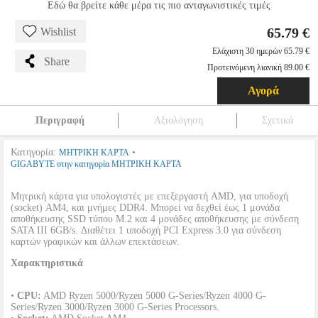
Εδώ θα βρείτε κάθε μέρα τις πιο ανταγωνιστικές τιμές
65.79 €
Wishlist
Ελάχιστη 30 ημερών 65.79 €
Share
Προτεινόμενη λιανική 89.00 €
Αγορά
Περιγραφή
Αξιολόγηση
Σχετικά
Κατηγορία:
•
ΜΗΤΡΙΚΗ ΚΑΡΤΑ
GIGABYTE στην κατηγορία ΜΗΤΡΙΚΗ ΚΑΡΤΑ
Μητρική κάρτα για υπολογιστές με επεξεργαστή AMD, για υποδοχή
(socket) AM4, και μνήμες DDR4. Μπορεί να δεχθεί έως 1 μονάδα
αποθήκευσης SSD τύπου M.2 και 4 μονάδες αποθήκευσης με σύνδεση
SATA III 6GB/s. Διαθέτει 1 υποδοχή PCI Express 3.0 για σύνδεση
καρτών γραφικών και άλλων επεκτάσεων.
Χαρακτηριστικά
•
CPU:
AMD Ryzen 5000/Ryzen 5000 G-Series/Ryzen 4000 G-
Series/Ryzen 3000/Ryzen 3000 G-Series Processors.