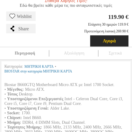
Σταθερά Χαμηλές Τιμές!
Εδώ θα βρείτε κάθε μέρα τις πιο ανταγωνιστικές τιμές
119.90 €
Wishlist
Ελάχιστη 30 ημερών 119.9 €
Share
Προτεινόμενη λιανική 269.90 €
Αγορά
Περιγραφή
Αξιολόγηση
Σχετικά
Κατηγορία:
•
ΜΗΤΡΙΚΗ ΚΑΡΤΑ
BIOSTAR στην κατηγορία ΜΗΤΡΙΚΗ ΚΑΡΤΑ
Biostar B660GTQ Motherboard Micro ATX με Intel 1700 Socket.
•
Μέγεθος:
Micro ATX.
•
Τύπος
Desktop.
•
Υποστηριζόμενοι Επεξεργαστές
Intel - Celeron Dual Core, Core i3,
Core i5, Core i7, Core i9, Pentium Dual Core.
•
Υποστηριζόμενη Γενιά:
Alder Lake.
•
Socket:
1700.
•
Chipset:
Intel B660.
•
Μνήμη:
DDR4, 4 DIMM Slots, Dual Channel.
•
Ταχύτητες Μνήμης:
1866 MHz, 2133 MHz, 2400 MHz, 2666 MHz,
2800 MHz, 2933 MHz, 3200 MHz, 3600OC MHz, 3800OC MHz,