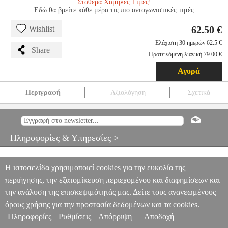
Σταθερά Χαμηλές Τιμές!
Εδώ θα βρείτε κάθε μέρα τις πιο ανταγωνιστικές τιμές
62.50 €
Wishlist
Ελάχιστη 30 ημερών 62.5 €
Share
Προτεινόμενη λιανική 79.00 €
Αγορά
Περιγραφή
Αξιολόγηση
Σχετικά
ΜΗΤΡΙΚΗ ASROCK H610M-HDV/M.2+ D5 RETAIL
PER.272993
PER.272993
ASROCK
ASROCK
ΜΗΤΡΙΚΗ ΚΑΡΤΑ
ΜΗΤΡΙΚΗ ASROCK H610M-HDV/M.2+ D5 RETAIL
Πληροφορίες & Υπηρεσίες >
62.50
Η ιστοσελίδα χρησιμοποιεί cookies για την ευκολία της
περιήγησης, την εξατομίκευση περιεχομένου και διαφημίσεων και
την ανάλυση της επισκεψιμότητάς μας. Δείτε τους ανανεωμένους
όρους χρήσης για την προστασία δεδομένων και τα cookies.
Πληροφορίες
Ρυθμίσεις
Απόρριψη
Αποδοχή