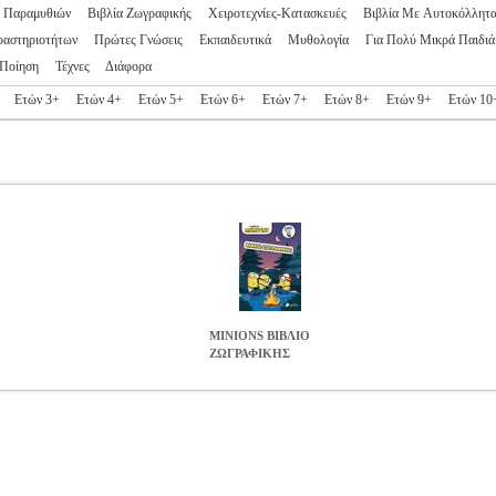
ς Παραμυθιών
Βιβλία Ζωγραφικής
Χειροτεχνίες-Κατασκευές
Βιβλία Με Αυτοκόλλητ
ραστηριοτήτων
Πρώτες Γνώσεις
Εκπαιδευτικά
Μυθολογία
Για Πολύ Μικρά Παιδιά
Ποίηση
Τέχνες
Διάφορα
Ετών 3+
Ετών 4+
Ετών 5+
Ετών 6+
Ετών 7+
Ετών 8+
Ετών 9+
Ετών 10
MINIONS ΒΙΒΛΙΟ
ΖΩΓΡΑΦΙΚΗΣ
BKS.0181614
BKS.0181614
ΣΥΛΛΟΓΙΚΟ ΕΡΓΟ
ΣΥΛΛΟΓΙΚΟ ΕΡ
ΕΡΓΟ στην κατηγορία ΠΑΙΔΙΚΗ ΒΙΒΛΙΟΘΗΚΗ ISBN: 978-960-
ιαστάσεις: 21Χ29, 3 Ημερομηνία Έκδοσης: Οκτώβριος 2024 Βιβλίο Ζ
ΒΙΒΛΙΟ ΖΩΓΡΑΦΙΚΗΣ
4.46