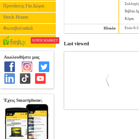
Συλλογέ
Προτάσεις Για Δώρα
Βιβλία Δ
Stock House
Κόμικ
Φωτοβολταϊκά
Ηλικία
Ετών 0-3
SUPER MARKET
Last viewed
MINIONS ΒΙΒΛΙΟ ΖΩΓΡΑΦΙΚΗΣ
ΠΑΙΔΙΚΗ ΒΙΒΛΙΟΘΗΚΗ •ΣΥΛΛΟΓΙΚΟ 
Εκδοτικός οίκος: ΠΕΔΙΟ Σελίδες: 64 Δ