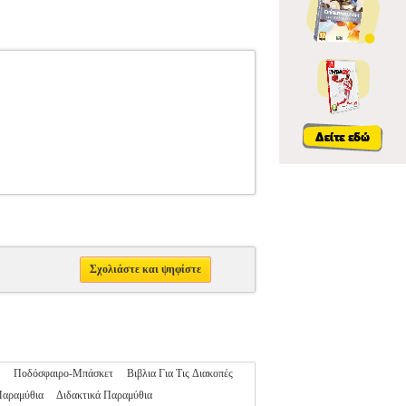
Σχολιάστε και ψηφίστε
Ποδόσφαιρο-Μπάσκετ
Βιβλια Για Τις Διακοπές
Παραμύθια
Διδακτικά Παραμύθια