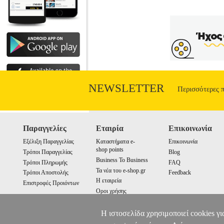
NEWSLETTER
Περισσότερες 
Παραγγελίες
Εταιρία
Επικοινωνία
Εξέλιξη Παραγγελίας
Καταστήματα e-
Επικοινωνία
shop points
Τρόποι Παραγγελίας
Blog
Business To Business
Τρόποι Πληρωμής
FAQ
Τα νέα του e-shop.gr
Τρόποι Αποστολής
Feedback
Η εταιρεία
Επιστροφές Προιόντων
Οροι χρήσης
Cookies
Η ιστοσελίδα χρησιμοποιεί cookies γι