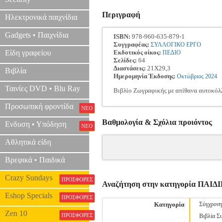
Περιγραφή
Ηλεκτρονικά παιχνίδια
Gadgets • Παιχνίδια
ISBN:
978-960-635-879-1
Συγγραφέας:
ΣΥΛΛΟΓΙΚΟ ΕΡΓΟ
Είδη γραφείου
Εκδοτικός οίκος:
ΠΕΔΙΟ
Σελίδες:
64
Διαστάσεις:
21Χ29,3
Βιβλία
Ημερομηνία Έκδοσης:
Οκτώβριος
2024
Ταινίες DVD • Blu Ray
Βιβλίο Ζωγραφικής με απίθανα αυτοκόλ
Προσωπική φροντίδα
ΝΕΟ
Βαθμολογία & Σχόλια προιόντος
Ενδυση • Υπόδηση
ΝΕΟ
Αθλητικά είδη
Βρεφικά • Παιδικά
Crazy Sundays
ΠΡΟΣΦΟΡΕΣ
Αναζήτηση στην κατηγορία ΠΑ
Eshop Specials
ΠΡΟΣΦΟΡΕΣ
Κατηγορία
Σύγχρονη
Zen 10
ΠΡΟΣΦΟΡΕΣ
Βιβλία Σ