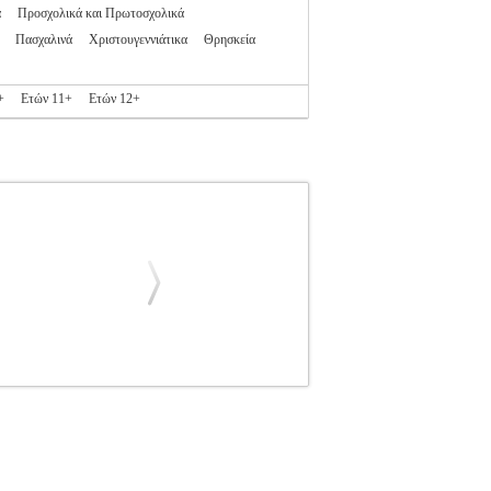
α
Προσχολικά και Πρωτοσχολικά
Πασχαλινά
Χριστουγεννιάτικα
Θρησκεία
+
Ετών 11+
Ετών 12+
ΓΟ
ΠΑΙΔΙΚΗ ΒΙΒΛΙΟΘΗΚΗ
Κατηγορία:
635-879-1 Συγγραφέας: ΣΥΛΛΟΓΙΚΟ ΕΡΓΟ
ωγραφικής με απίθανα αυτοκόλλητα.
MINIONS