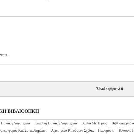
λητα.
Σύνολο ψήφων: 0
ΙΔΙΚΗ ΒΙΒΛΙΟΘΗΚΗ
 Παιδική Λογοτεχνία
Κλασική Παιδική Λογοτεχνία
Βιβλία Με Ήχους
Βιβλιοπαιχνίδια
υμπεριφοράς Και Συναισθημάτων
Αγαπημένα Κινούμενα Σχέδια
Παραμύθια
Κλασικά 