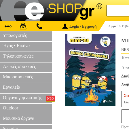
Login / Εγγραφή
Αρχική
>
Βιβλ
Υπολογιστές
MI
Ήχος • Εικόνα
BKS
Τηλεπικοινωνίες
Κατη
Λευκές συσκευές
Υποκ
Διαθ
Μικροσυσκευές
Χωρί
Εργαλεία
Στ
Οργανα γυμναστικής
ΝΕΟ
Εδώ
Outdoor
Μουσικά όργανα
Προτε
Security