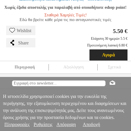
Χωρίς έξοδα αποστολής για παραλαβή από οποιοδήποτε eshop point!
Σταθερά Χαμηλές Τιμές!
Εδώ θα βρείτε κάθε μέρα τις πιο ανταγωνιστικές τιμές
5.50 €
Wishlist
Ελάχιστη 30 ημερών 5.5 €
Share
Προτεινόμενη λιανική 6.80 €
Αγορά
Περιγραφή
Αξιολόγηση
Σχετικά
METALLIC CASE FOR IPHONE 13 GREY
TEL.211979
TEL.211979
OEM
OEM
ΘΗΚΗ
METALLIC CASE FOR IPHONE
13 GREY
Πληροφορίες & Υπηρεσίες >
5.50
Η ιστοσελίδα χρησιμοποιεί cookies για την ευκολία της
περιήγησης, την εξατομίκευση περιεχομένου και διαφημίσεων και
την ανάλυση της επισκεψιμότητάς μας. Δείτε τους ανανεωμένους
όρους χρήσης για την προστασία δεδομένων και τα cookies.
Πληροφορίες
Ρυθμίσεις
Απόρριψη
Αποδοχή