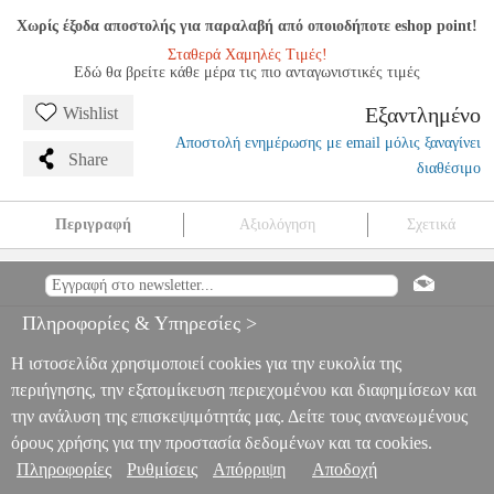
Χωρίς έξοδα αποστολής για παραλαβή από οποιοδήποτε eshop point!
Σταθερά Χαμηλές Τιμές!
Εδώ θα βρείτε κάθε μέρα τις πιο ανταγωνιστικές τιμές
Εξαντλημένο
Wishlist
Αποστολή ενημέρωσης με email μόλις ξαναγίνει
Share
διαθέσιμο
Περιγραφή
Αξιολόγηση
Σχετικά
MAXLIFE BATTERY FOR IPHONE 11 PRO MAX 3969MAH
TEL.205335
TEL.205335
MAXLIFE
MAXLIFE
ΜΠΑΤΑΡΙΑ
MAXLIFE BATTERY FOR IPHONE 11 PRO MAX 3969MAH
Πληροφορίες & Υπηρεσίες >
0
Η ιστοσελίδα χρησιμοποιεί cookies για την ευκολία της
περιήγησης, την εξατομίκευση περιεχομένου και διαφημίσεων και
την ανάλυση της επισκεψιμότητάς μας. Δείτε τους ανανεωμένους
όρους χρήσης για την προστασία δεδομένων και τα cookies.
Πληροφορίες
Ρυθμίσεις
Απόρριψη
Αποδοχή