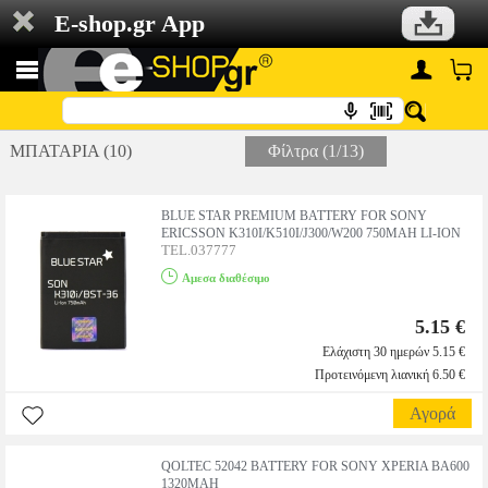
E-shop.gr App
ΜΠΑΤΑΡΙΑ (10)
Φίλτρα (1/13)
BLUE STAR PREMIUM BATTERY FOR SONY
ERICSSON K310I/K510I/J300/W200 750MAH LI-ION
TEL.037777
Αμεσα διαθέσιμο
5.15 €
Ελάχιστη 30 ημερών 5.15 €
Προτεινόμενη λιανική 6.50 €
Αγορά
QOLTEC 52042 BATTERY FOR SONY XPERIA BA600
1320MAH