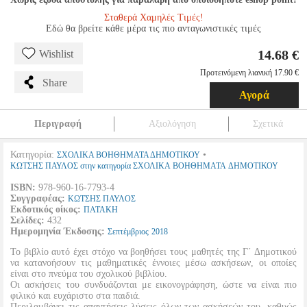
Σταθερά Χαμηλές Τιμές!
Εδώ θα βρείτε κάθε μέρα τις πιο ανταγωνιστικές τιμές
14.68 €
Wishlist
Προτεινόμενη λιανική 17.90 €
Share
Αγορά
Περιγραφή
Αξιολόγηση
Σχετικά
Κατηγορία:
•
ΣΧΟΛΙΚΑ ΒΟΗΘΗΜΑΤΑ ΔΗΜΟΤΙΚΟΥ
ΚΩΤΣΗΣ ΠΑΥΛΟΣ στην κατηγορία ΣΧΟΛΙΚΑ ΒΟΗΘΗΜΑΤΑ ΔΗΜΟΤΙΚΟΥ
ISBN:
978-960-16-7793-4
Συγγραφέας:
ΚΩΤΣΗΣ ΠΑΥΛΟΣ
Εκδοτικός οίκος:
ΠΑΤΑΚΗ
Σελίδες:
432
Ημερομηνία Έκδοσης:
Σεπτέμβριος
2018
Το βιβλίο αυτό έχει στόχο να βοηθήσει τους μαθητές της Γ΄ Δημοτικού
να κατανοήσουν τις μαθηματικές έννοιες μέσω ασκήσεων, οι οποίες
είναι στο πνεύμα του σχολικού βιβλίου.
Οι ασκήσεις του συνδυάζονται με εικονογράφηση, ώστε να είναι πιο
φιλικό και ευχάριστο στα παιδιά.
Περιλαμβάνει τις απαντήσεις-λύσεις όλων των ασκήσεών του, καθυώς