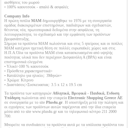
αισθήσεις του μωρού
• 100% καουτσούκ - απαλό & ασφαλές
Company Info
Η πρώτη πιπίλα
ΜΑΜ
δημιουργήθηκε το 1976 με τη συνεργασία
ομάδας διακεκριμένων επιστημόνων, παιδιάτρων και σχεδιαστών,
θέτοντας νέα, πρωτοποριακά δεδομένα στην ασφάλεια, τη
λειτουργικότητα, το σχεδιασμό και την εμφάνιση των προϊόντων
βρεφανάπτυξης.
Σήμερα τα προϊόντα ΜΑΜ πωλούνται και στις 5 ηπείρους και οι πιπίλες
MAM κατέχουν ηγετική θέση σε πολλές ευρωπαϊκές χώρες και στις
Η.Π.Α.Όλα τα προϊόντα ΜΑΜ είναι κατασκευασμένα από υψηλής
ποιότητας υλικά που δεν περιέχουν Δισφαινόλη Α (BPA) και είναι
επιστημονικά ελεγμένα.
• Υλικό>100 % καουτσούκ
• Πρόσθετα χαρακτηριστικά>
• Κατάλληλο για ηλικίες: 3Μηνών+
• Χρώμα: Κίτρινο
• Διαστάσεις>Συσκευασιας: 3.5 x 12 x 19.5 cm
Τα προϊόντα των κατηγοριών
Αθλητικά, Βρεφικά - Παιδικά, Ενδυση
Υπόδηση
πωλούνται από την εταιρεία
Electronic Shopping Greece ΑΕ
σε συνεργασία με το site
Plus4u.gr
. Η υποστήριξη μετά την πώληση και
οι εγγυήσεις των προϊόντων αυτών παρέχονται από την ίδια εταιρεία
μέσα από το site www.plus4u.gr και το τηλεφωνικό κέντρο 211 2000
700.
Μπορείτε να συνδυάσετε τα προϊόντα αυτά με τα υπόλοιπα προϊόντα του