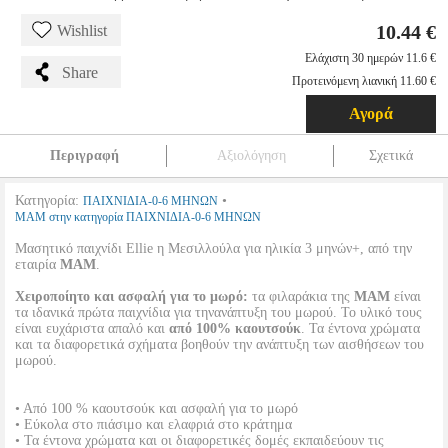
10.44 €
Wishlist
Ελάχιστη 30 ημερών 11.6 €
Share
Προτεινόμενη λιανική 11.60 €
Αγορά
Περιγραφή
Αξιολόγηση
Σχετικά
Κατηγορία:
•
ΠΑΙΧΝΙΔΙΑ-0-6 ΜΗΝΩΝ
MAM στην κατηγορία ΠΑΙΧΝΙΔΙΑ-0-6 ΜΗΝΩΝ
Μασητικό παιχνίδι Ellie η Μεσιλλούλα για ηλικία 3 μηνών+, από την
εταιρία
MAM
.
Χειροποίητο και ασφαλή για το μωρό:
τα φιλαράκια της
MAM
είναι
τα ιδανικά πρώτα παιχνίδια για τηνανάπτυξη του μωρού. Το υλικό τους
είναι ευχάριστα απαλό και
από 100% καουτσούκ
. Τα έντονα χρώματα
και τα διαφορετικά σχήματα βοηθούν την ανάπτυξη των αισθήσεων του
μωρού.
• Από 100 % καουτσούκ και ασφαλή για το μωρό
• Εύκολα στο πιάσιμο και ελαφριά στο κράτημα
• Τα έντονα χρώματα και οι διαφορετικές δομές εκπαιδεύουν τις