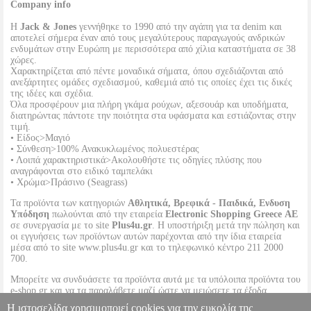
Company info
Η
Jack & Jones
γεννήθηκε το 1990 από την αγάπη για τα denim και
αποτελεί σήμερα έναν από τους μεγαλύτερους παραγωγούς ανδρικών
ενδυμάτων στην Ευρώπη με περισσότερα από χίλια καταστήματα σε 38
χώρες.
Χαρακτηρίζεται από πέντε μοναδικά σήματα, όπου σχεδιάζονται από
ανεξάρτητες ομάδες σχεδιασμού, καθεμιά από τις οποίες έχει τις δικές
της ιδέες και σχέδια.
Όλα προσφέρουν μια πλήρη γκάμα ρούχων, αξεσουάρ και υποδήματα,
διατηρώντας πάντοτε την ποιότητα στα υφάσματα και εστιάζοντας στην
τιμή.
• Είδος>Μαγιό
• Σύνθεση>100% Ανακυκλωμένος πολυεστέρας
• Λοιπά χαρακτηριστικά>Ακολουθήστε τις οδηγίες πλύσης που
αναγράφονται στο ειδικό ταμπελάκι
• Χρώμα>Πράσινο (Seagrass)
Τα προϊόντα των κατηγοριών
Αθλητικά, Βρεφικά - Παιδικά, Ενδυση
Υπόδηση
πωλούνται από την εταιρεία
Electronic Shopping Greece ΑΕ
σε συνεργασία με το site
Plus4u.gr
. Η υποστήριξη μετά την πώληση και
οι εγγυήσεις των προϊόντων αυτών παρέχονται από την ίδια εταιρεία
μέσα από το site www.plus4u.gr και το τηλεφωνικό κέντρο 211 2000
700.
Μπορείτε να συνδυάσετε τα προϊόντα αυτά με τα υπόλοιπα προϊόντα του
e-shop.gr και να τα παραλάβετε μαζί ώστε να μειώσετε τα έξοδα
αποστολής. Μπορείτε επίσης να παραλάβετε από οποιοδήποτε eshop
Η ιστοσελίδα χρησιμοποιεί cookies για την ευκολία της