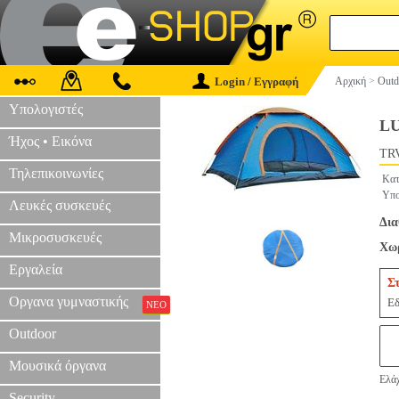
Login / Εγγραφή
Αρχική
>
Outd
Υπολογιστές
LU
Ήχος • Εικόνα
TRV
Τηλεπικοινωνίες
Κατ
Υπο
Λευκές συσκευές
Δια
Μικροσυσκευές
Χωρ
Εργαλεία
Σ
Οργανα γυμναστικής
Εδ
ΝΕΟ
Outdoor
Μουσικά όργανα
Ελάχ
Security