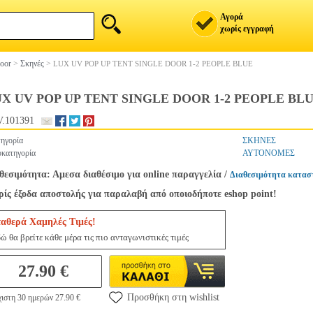
Αγορά
χωρίς εγγραφή
oor
>
Σκηνές
>
LUX UV POP UP TENT SINGLE DOOR 1-2 PEOPLE BLUE
X UV POP UP TENT SINGLE DOOR 1-2 PEOPLE BL
.101391
ηγορία
ΣΚΗΝΕΣ
κατηγορία
ΑΥΤΟΝΟΜΕΣ
θεσιμότητα: Αμεσα διαθέσιμο για online παραγγελία
/
Διαθεσιμότητα κατασ
ίς έξοδα αποστολής για παραλαβή από οποιοδήποτε eshop point!
ταθερά Χαμηλές Τιμές!
ώ θα βρείτε κάθε μέρα τις πιο ανταγωνιστικές τιμές
27.90 €
Προσθήκη στη wishlist
ιστη 30 ημερών 27.90 €