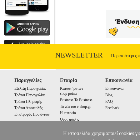
NEWSLETTER
Περισσότερες 
Παραγγελίες
Εταιρία
Επικοινωνία
Εξέλιξη Παραγγελίας
Καταστήματα e-
Επικοινωνία
shop points
Τρόποι Παραγγελίας
Blog
Business To Business
Τρόποι Πληρωμής
FAQ
Τα νέα του e-shop.gr
Τρόποι Αποστολής
Feedback
Η εταιρεία
Επιστροφές Προιόντων
Οροι χρήσης
Cookies
Η ιστοσελίδα χρησιμοποιεί cookies γι