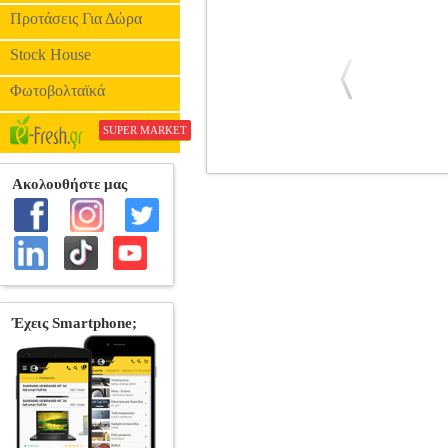
Προτάσεις Για Δώρα
Stock House
Φωτοβολταϊκά
SUPER MARKET
LUX UV POP UP TENT SINGLE DOO
Up, χωρητικότητας 2-3 ατόμων, με σιτα
χρήση τους καλοκαιρινούς μήνες.• Διαστ