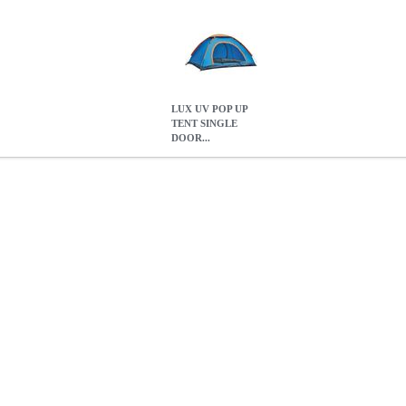
LUX UV POP UP
TENT SINGLE
DOOR...
R 1-2 PEOPLE BLUE
TRV.101391
TRV.101391
-
-
ΣΚΗΝΕΣ
Κατηγ
 στην είσοδο. -Αδιαβροχοποίηση: 500 mm - Μπορεί να ανταπεξέλθει σ
άσεις: 1, 9 x 1, 6 x 1.25 m.• Διάμετρος (κλειστή): 62 cm.
LUX UV P
BLUE
27.90