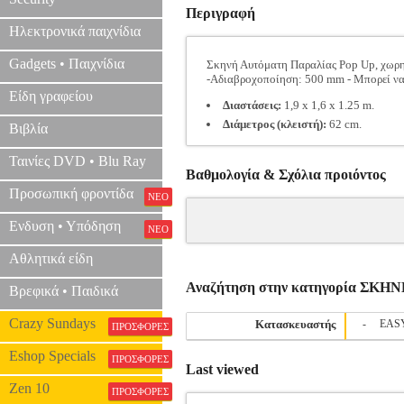
Περιγραφή
Ηλεκτρονικά παιχνίδια
Gadgets • Παιχνίδια
Σκηνή Αυτόματη Παραλίας Pop Up, χωρητ
-Αδιαβροχοποίηση: 500 mm - Μπορεί να α
Είδη γραφείου
Διαστάσεις:
1,9 x 1,6 x 1.25 m.
Διάμετρος (κλειστή):
62 cm.
Βιβλία
Ταινίες DVD • Blu Ray
Βαθμολογία & Σχόλια προιόντος
Προσωπική φροντίδα
ΝΕΟ
Ενδυση • Υπόδηση
ΝΕΟ
Αθλητικά είδη
Αναζήτηση στην κατηγορία ΣΚΗ
Βρεφικά • Παιδικά
Crazy Sundays
Κατασκευαστής
-
EAS
ΠΡΟΣΦΟΡΕΣ
Eshop Specials
ΠΡΟΣΦΟΡΕΣ
Last viewed
Zen 10
ΠΡΟΣΦΟΡΕΣ