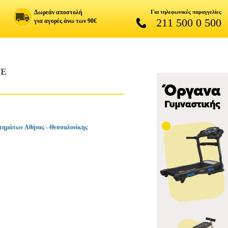
Δωρεάν αποστολή
Για τηλεφωνικές παραγγελίες
211 500 0 500
για αγορές άνω των 90€
UE
τημάτων Αθήνας - Θεσσαλονίκης