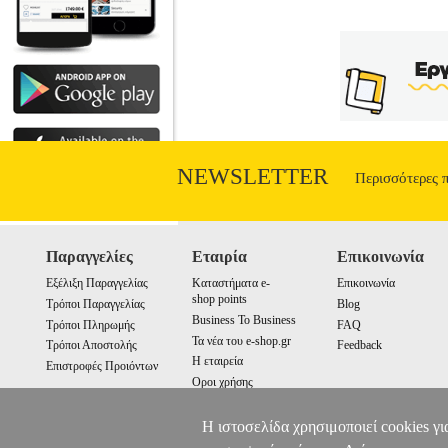
NEWSLETTER
Περισσότερες 
Παραγγελίες
Εταιρία
Επικοινωνία
Εξέλιξη Παραγγελίας
Καταστήματα e-
Επικοινωνία
shop points
Τρόποι Παραγγελίας
Blog
Business To Business
Τρόποι Πληρωμής
FAQ
Τα νέα του e-shop.gr
Τρόποι Αποστολής
Feedback
Η εταιρεία
Επιστροφές Προιόντων
Οροι χρήσης
Cookies
Η ιστοσελίδα χρησιμοποιεί cookies γι