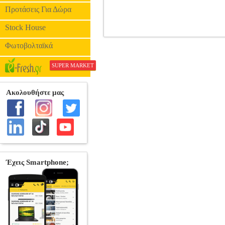
Προτάσεις Για Δώρα
Stock House
LEGO TECHNIC 42171 MERCE
Φωτοβολταϊκά
SUPER MARKET