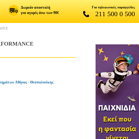
Δωρεάν αποστολή
Για τηλεφωνικές παραγγελίες
211 500 0 500
για αγορές άνω των 90€
ANCE
ERFORMANCE
τημάτων Αθήνας - Θεσσαλονίκης