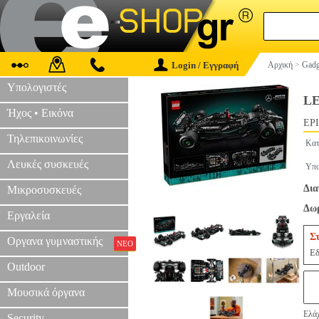
Login / Εγγραφή
Αρχική
>
Gadg
Υπολογιστές
L
Ήχος • Εικόνα
EPI
Τηλεπικοινωνίες
Κατ
Λευκές συσκευές
Υπο
Δια
Μικροσυσκευές
Δωρ
Εργαλεία
Σ
Οργανα γυμναστικής
ΝΕΟ
Εδ
Outdoor
Μουσικά όργανα
Ελάχ
Security