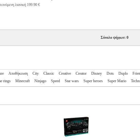
εινόμενη λιανική 199.90 €
Σύνολο ψήφων: 0
ure
Αποθήκευση
City
Classic
Creative
Creator
Disney
Dots
Duplo
Frie
he rings
Minecraft
Ninjago
Speed
Star wars
Super heroes
Super Mario
Techn