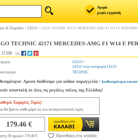
Αγορά
χωρίς εγγραφή
ets & Παιχνίδια
>
LEGO
>
LEGO TECHNIC 42171 MERCEDES-AMG F1 W14 E PERFORM
EGO TECHNIC 42171 MERCEDES-AMG F1 W14 E P
.21598
ηγορία
LEGO
•
LEGO στην κατηγορία LEGO
κατηγορία
TECHNIC
θεσιμότητα: Αμεσα διαθέσιμο για online παραγγελία
/
Διαθεσιμότητα κατασ
εάν αποστολή σε όλες τις μεγάλες πόλεις της Ελλάδας!
ταθερά Χαμηλές Τιμές!
ώ θα βρείτε κάθε μέρα τις πιο ανταγωνιστικές τιμές
179.46 €
Προσθήκη στη wishlist
ιστη 30 ημερών 179.46 €