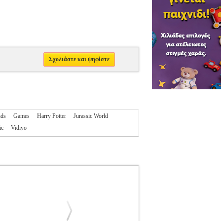
Σχολιάστε και ψηφίστε
nds
Games
Harry Potter
Jurassic World
ic
Vidiyo