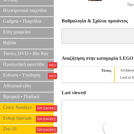
Προτ
Ηλεκτρονικά παιχνίδια
Βαθμολογία & Σχόλια προιόντος
Gadgets • Παιχνίδια
Είδη γραφείου
Βιβλία
Ταινίες DVD • Blu Ray
Αναζήτηση στην κατηγορία LEGO
Προσωπική φροντίδα
ΝΕΟ
Τύπος
Architect
Ενδυση • Υπόδηση
ΝΕΟ
Lord of t
Αθλητικά είδη
Last viewed
Βρεφικά • Παιδικά
Crazy Sundays
ΠΡΟΣΦΟΡΕΣ
Eshop Specials
ΠΡΟΣΦΟΡΕΣ
Zen 10
ΠΡΟΣΦΟΡΕΣ