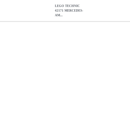
LEGO TECHNIC
42171 MERCEDES-
AM...
DES-AMG F1 W14 E PERFORMANCE
EPI.21598
EPI.21598
LEG
MERCEDES-AMG F1 W14 E PERFORMANCE
179.46