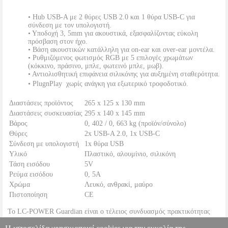
• Hub USB-A με 2 θύρες USB 2.0 και 1 θύρα USB-C για
σύνδεση με τον υπολογιστή.
• Υποδοχή 3, 5mm για ακουστικά, εξασφαλίζοντας εύκολη
πρόσβαση στον ήχο.
• Βάση ακουστικών κατάλληλη για on-ear και over-ear μοντέλα.
• Ρυθμιζόμενος φωτισμός RGB με 5 επιλογές χρωμάτων
(κόκκινο, πράσινο, μπλε, φωτεινό μπλε, μωβ).
• Αντιολισθητική επιφάνεια σιλικόνης για αυξημένη σταθερότητα.
• PlugnPlay  χωρίς ανάγκη για εξωτερικό τροφοδοτικό.
Διαστάσεις προϊόντος
265 x 125 x 130 mm
Διαστάσεις συσκευασίας
295 x 140 x 145 mm
Βάρος
0, 402 / 0, 663 kg (προϊόν/σύνολο)
Θύρες
2x USB-A 2.0, 1x USB-C
Σύνδεση με υπολογιστή
1x θύρα USB
Υλικό
Πλαστικό, αλουμίνιο, σιλικόνη
Τάση εισόδου
5V
Ρεύμα εισόδου
0, 5A
Χρώμα
Λευκό, ανθρακί, μαύρο
Πιστοποίηση
CE
Το LC-POWER Guardian είναι ο τέλειος συνδυασμός πρακτικότητας
και αισθητικής  η λύση για ένα τακτοποιημένο και φωτεινό γραφείο που