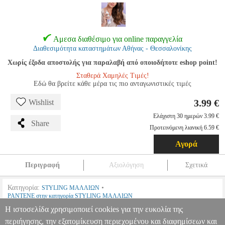
Αμεσα διαθέσιμο για online παραγγελία
Διαθεσιμότητα καταστημάτων Αθήνας - Θεσσαλονίκης
Χωρίς έξοδα αποστολής για παραλαβή από οποιοδήποτε eshop point!
Σταθερά Χαμηλές Τιμές!
Εδώ θα βρείτε κάθε μέρα τις πιο ανταγωνιστικές τιμές
3.99 €
Wishlist
Ελάχιστη 30 ημερών 3.99 €
Share
Προτεινόμενη λιανική 6.59 €
Αγορά
Περιγραφή
Αξιολόγηση
Σχετικά
Κατηγορία:
•
STYLING ΜΑΛΛΙΩΝ
PANTENE στην κατηγορία STYLING ΜΑΛΛΙΩΝ
Η ιστοσελίδα χρησιμοποιεί cookies για την ευκολία της
•
OEM:
81765103
περιήγησης, την εξατομίκευση περιεχομένου και διαφημίσεων και