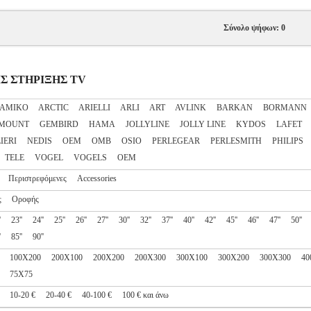
Σύνολο ψήφων: 0
ΕΙΣ ΣΤΗΡΙΞΗΣ TV
AMIKO
ARCTIC
ARIELLI
ARLI
ART
AVLINK
BARKAN
BORMANN
 MOUNT
GEMBIRD
HAMA
JOLLYLINE
JOLLY LINE
KYDOS
LAFET
IERI
NEDIS
OEM
OMB
OSIO
PERLEGEAR
PERLESMITH
PHILIPS
TELE
VOGEL
VOGELS
ΟΕΜ
Περιστρεφόμενες
Accessories
ς
Οροφής
'
23''
24''
25''
26''
27''
30''
32''
37''
40''
42''
45''
46''
47''
50''
'
85''
90''
100X200
200X100
200X200
200X300
300X100
300X200
300X300
40
75X75
10-20 €
20-40 €
40-100 €
100 € και άνω