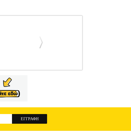
ΣΕΙΣ ΣΤΗΡΙΞΗΣ TV
Κατηγορία: ΒΑΣΕΙΣ
 αξιόπιστη βάση τοίχου για τηλεοράσεις
εγκατάσταση, εξασφαλίζει σταθερή στήριξη και
πάνω-κάτω και περιστροφή 90° αριστερά-δεξιά,
αιριάζει αρμονικά με κάθε διακόσμηση, ενώ η
FET JT-2428B προσφέρει εύκολη εγκατάσταση
αζητούν ανθεκτική, ευέλικτη και λειτουργική
η: 100x100 mm • Κλίση πάνω-κάτω: 20° • Κλίση
ρόνια
LAFET TV WALL MOUNT JT-2428B