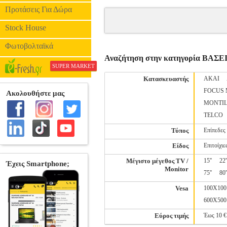
Προτάσεις Για Δώρα
Stock House
Φωτοβολταϊκά
Αναζήτηση στην κατηγορία ΒΑΣ
SUPER MARKET
Κατασκευαστής
AKAI
FOCUS
MONTIL
TELCO
Τύπος
Επίπεδες
Είδος
Επιτοίχιε
Μέγιστο μέγεθος TV /
15''
22'
Monitor
75''
80'
Vesa
100X100
600X500
Εύρος τιμής
Έως 10 €