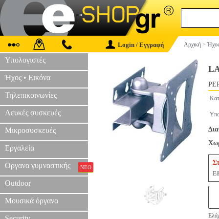
Login / Εγγραφή
Αρχική
>
Ήχος
Υπολογιστές
LA
Ήχος • Εικόνα
PER
Τηλεπικοινωνίες
Κατ
Λευκές συσκευές
Υπο
Δια
Μικροσυσκευές
Χωρ
Εργαλεία
Σ
Οργανα γυμναστικής
ΝΕΟ
Εδ
Outdoor
Μουσικά όργανα
Ελάχ
Security