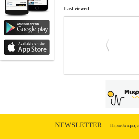
Last viewed
LAFET TV WALL MOUNT JT-2428B
ΣΤΗΡΙΞΗΣ TV •LAFET στην κατηγορ
LCD/LED, ιδανική για οθόνες από 10" έ
άριστη θέαση σε κάθε χώρο, είτε πρόκε
επιτρέποντας την ακριβή ρύθμιση της 
πλάτη 100x100mm εξασφαλίζει συμβατ
και πρακτικότητα, εξοικονομώντας χώρ
στήριξη για την τηλεόρασή τους. • Συμ
αριστερά-δεξιά: 90° • Χρώμα: Μαύρο •
NEWSLETTER
Περισσότερες 