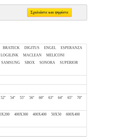
Σχολιάστε και ψηφίστε
BRATECK
DIGITUS
ENGEL
ESPERANZA
LOGILINK
MACLEAN
MELICONI
SAMSUNG
SBOX
SONORA
SUPERIOR
52''
54''
55''
56''
60''
63''
64''
65''
70''
0X200
400X300
400X400
50X50
600X400