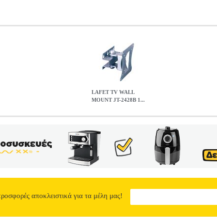
LAFET TV WALL
MOUNT JT-2428B 1...
 100Χ100 10''-22''
PER.260770
PER.260770
LAFET
LAFET
ΒΑ
ία ΒΑΣΕΙΣ ΣΤΗΡΙΞΗΣ TV Η LAFET JT-2428B είναι μια στιβαρή και
ως 22" με μέγιστο βάρος 20kg. Σχεδιασμένη για εύκολη και ασφαλή 
ιται για υπνοδωμάτιο, γραφείο ή σαλόνι. Η βάση διαθέτει κλίση 20° 
τηλεόρασης ανάλογα με τις ανάγκες θέασης. Το κομψό μαύρο χρώμα τ
ότητα με τα περισσότερα VESA mounts μικρών τηλεοράσεων. Η LA
ο και παρέχοντας άνεση στη χρήση. Είναι η ιδανική λύση για όσους αν
βατότητα οθονών: 10"-22" • Μέγιστο βάρος τηλεόρασης: 20kg • Πλάτ
 Ιδανική για: υπνοδωμάτια, γραφεία, μικρούς χώρους • Εγγύηση: 2 χ
προσφορές αποκλειστικά για τα μέλη μας!
100Χ100 10"-22"
11.97