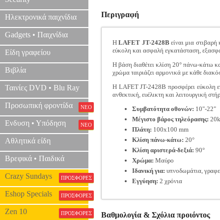
Περιγραφή
Ηλεκτρονικά παιχνίδια
Gadgets • Παιχνίδια
Η
LAFET JT-2428B
είναι μια στιβαρή 
εύκολη και ασφαλή εγκατάσταση, εξασφαλ
Είδη γραφείου
Η βάση διαθέτει κλίση 20° πάνω-κάτω κα
Βιβλία
χρώμα ταιριάζει αρμονικά με κάθε δια
Η LAFET JT-2428B προσφέρει εύκολη εγ
Ταινίες DVD • Blu Ray
ανθεκτική, ευέλικτη και λειτουργική στή
Προσωπική φροντίδα
ΝΕΟ
Συμβατότητα οθονών:
10"-22"
Μέγιστο βάρος τηλεόρασης:
20
Ενδυση • Υπόδηση
ΝΕΟ
Πλάτη:
100x100 mm
Κλίση πάνω-κάτω:
20°
Αθλητικά είδη
Κλίση αριστερά-δεξιά:
90°
Βρεφικά • Παιδικά
Χρώμα:
Μαύρο
Ιδανική για:
υπνοδωμάτια, γραφε
Crazy Sundays
ΠΡΟΣΦΟΡΕΣ
Εγγύηση:
2 χρόνια
Eshop Specials
ΠΡΟΣΦΟΡΕΣ
Zen 10
ΠΡΟΣΦΟΡΕΣ
Βαθμολογία & Σχόλια προιόντος