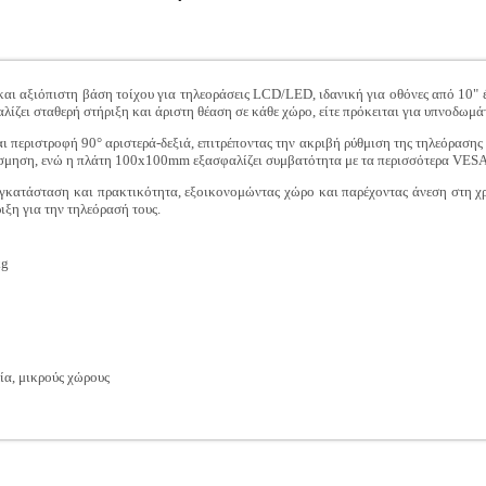
και αξιόπιστη βάση τοίχου για τηλεοράσεις LCD/LED, ιδανική για οθόνες από 10" 
ίζει σταθερή στήριξη και άριστη θέαση σε κάθε χώρο, είτε πρόκειται για υπνοδωμάτ
ι περιστροφή 90° αριστερά-δεξιά, επιτρέποντας την ακριβή ρύθμιση της τηλεόρασης
κόσμηση, ενώ η πλάτη 100x100mm εξασφαλίζει συμβατότητα με τα περισσότερα VES
κατάσταση και πρακτικότητα, εξοικονομώντας χώρο και παρέχοντας άνεση στη χρή
ριξη για την τηλεόρασή τους.
kg
ία, μικρούς χώρους