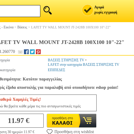
Αγορά
χωρίς εγγραφή
 - Εικόνα
>
Βάσεις
>
LAFET TV WALL MOUNT JT-2428B 100Χ100 10"-22"
FET TV WALL MOUNT JT-2428B 100Χ100 10"-22"
.260770
ηγορία
ΒΑΣΕΙΣ ΣΤΗΡΙΞΗΣ TV
•
LAFET στην κατηγορία ΒΑΣΕΙΣ ΣΤΗΡΙΞΗΣ TV
κατηγορία
ΕΠΙΠΕΔΕΣ
θεσιμότητα: Κατόπιν παραγγελίας
ίς έξοδα αποστολής για παραλαβή από οποιοδήποτε eshop point!
ταθερά Χαμηλές Τιμές!
ώ θα βρείτε κάθε μέρα τις πιο ανταγωνιστικές τιμές
11.97 €
Προσθήκη στη wishlist
ιστη 30 ημερών 11.97 €