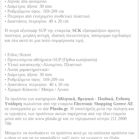
• Αξονας από αλουμίνιο
• Διάμετρος άξονα: 30 mm
• Ρυθμιζόμενο ύψος: 169-209 cm
• Πτερύγιο από ενισχυμένο συνθετικό πλαστικό
• Διαστάσεις πτερυγίου: 40 x 20 cm
Η σειρά αξεσουάρ SUP της εταιρείας
SCK
εξασφαλίζουν άριστη
ποιότητα, μεγάλη αντοχή, ιδανική πλευστότητα, πανέμορφο σχεδιασμό
και όλα αυτά σε μια πολύ συμφέρουσα τιμή.
• Είδος>Κουπί
• Προτεινόμενα αθλήματα>SUP (Όρθια κωπηλασία)
• Υλικό κατασκευής>Αλουμίνιο, Πλαστικό
• Λοιπά χαρακτηριστικά>
• Διάμετρος άξονα: 30 mm
• Ρυθμιζόμενο ύψος: 169-209 cm
• Διαστάσεις πτερυγίου: 40 x 20 cm
• Χρώμα>Κόκκινο / Μαύρο / Λευκό
Τα προϊόντα των κατηγοριών
Αθλητικά, Βρεφικά - Παιδικά, Ενδυση
Υπόδηση
πωλούνται από την εταιρεία
Electronic Shopping Greece ΑΕ
σε συνεργασία με το site
Plus4u.gr
. Η υποστήριξη μετά την πώληση και
οι εγγυήσεις των προϊόντων αυτών παρέχονται από την ίδια εταιρεία
μέσα από το site www.plus4u.gr και το τηλεφωνικό κέντρο 211 2000
700.
Μπορείτε να συνδυάσετε τα προϊόντα αυτά με τα υπόλοιπα προϊόντα του
e-shop.gr και να τα παραλάβετε μαζί ώστε να μειώσετε τα έξοδα