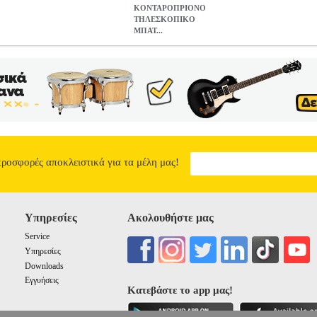
ΚΟΝΤΑΡΟΠΡΙΟΝΟ
ΤΗΛΕΣΚΟΠΙΚΟ
ΜΠΑΤ...
ΜΠΑΤΑΡΙΑΣ BLACK N DECKER 18V LI-ION 2AH 43CM ΛΑ
N DECKER
ΚΟΝΤΑΡΟΠΡΙΟΝΑ
Κατηγορία: ΚΟΝΤΑΡΟΠΡΙΟΝΑ 
υτήρι GTC1843L είναι ένας γρήγορος και αποτελεσματικός τρόπος
ρίς καλώδιο και ταλαιπωρία - δεν υπάρχει κίνδυνος κοπής του καλωδ
νολογία μπαταριών Li-ion μακράς διαρκείας, καμία αυτοεκφόρτιση ... 
1, 98 m και μπρούν να επεκταθούν έως τα 3, 5 m. - Διαμαντοτροχισμ
 - Αντιολισθητικές λαβές για επιπλέον άνεση και έλεγχο. • Τάση μπατ
κεια φόρτισης: 3 h.• Μήκος: 1.98 m.• Μήκος λεπίδας: 43 cm. • Βάρος
ΤΗΛΕΣΚΟΠΙΚΟ ΜΠΑΤΑΡΙΑΣ BLACK N DECKER 18V LI-ION
προσφορές αποκλειστικά για τα μέλη μας!
0
Υπηρεσίες
Ακολουθήστε μας
Service
Υπηρεσίες
Downloads
Εγγυήσεις
Κατεβάστε το app μας!