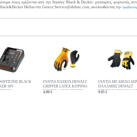
σιμα όπως ορίζονται από την Stanley Black & Decker: μπαταρίες, φορτιστές, αντ
-Black&Decker Hellas στο Greece.Service@sbdinc.com, ακολουθώντας την
προβλεπόμ
ΟΡΤΙΣΤΗΣ BLACK
ΓΑΝΤΙΑ ΠΛΕΚΤΑ DEWALT
ΓΑΝΤΙΑ ΜΕ ΔΙΠΛΟ ΔΕ
KER 18V
GRIPPER LATEX ΚΙΤΡΙΝΟ-
ΠΑΛΑΜΗΣ DEWALT
ΜΕΝΩΝ
ΜΑΥΡΟ LARGE DPG70L
PREMIUM TOUGH LA
4.99 €
9.95 €
ΡΙΩΝ 1AH BDC1A
DPG41L