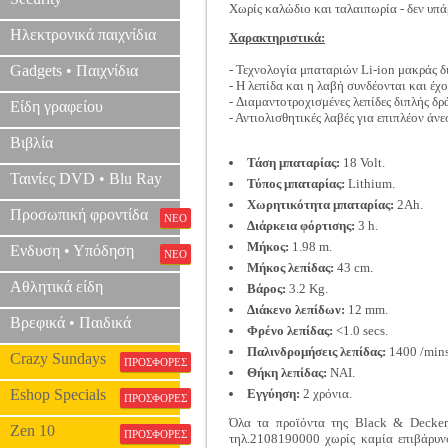
Χωρίς καλώδιο και ταλαιπωρία - δεν υπά
Ηλεκτρονικά παιχνίδια
Χαρακτηριστικά:
Gadgets • Παιχνίδια
- Τεχνολογία μπαταριών Li-ion μακράς δι
- Η λεπίδα και η λαβή συνδέονται και έχ
- Διαμαντοτροχισμένες λεπίδες διπλής δ
Είδη γραφείου
- Αντιολισθητικές λαβές για επιπλέον άνε
Βιβλία
Τάση μπαταρίας:
18 Volt.
Ταινίες DVD • Blu Ray
Τύπος μπαταρίας:
Lithium.
Χωρητικότητα μπαταρίας:
2Ah.
Προσωπική φροντίδα
ΝΕΟ
Διάρκεια φόρτισης:
3 h.
Μήκος:
1.98 m.
Ενδυση • Υπόδηση
ΝΕΟ
Μήκος λεπίδας:
43 cm.
Αθλητικά είδη
Βάρος:
3.2 Kg.
Διάκενο λεπίδων:
12 mm.
Βρεφικά • Παιδικά
Φρένο λεπίδας:
<1.0 secs.
Παλινδρομήσεις λεπίδας:
1400 /mins
Crazy Sundays
ΠΡΟΣΦΟΡΕΣ
Θήκη λεπίδας:
ΝΑΙ.
Eshop Specials
Εγγύηση:
2 χρόνια.
ΠΡΟΣΦΟΡΕΣ
Όλα τα προϊόντα της Black & Decker,
Zen 10
ΠΡΟΣΦΟΡΕΣ
τηλ.2108190000 χωρίς καμία επιβάρυνσ