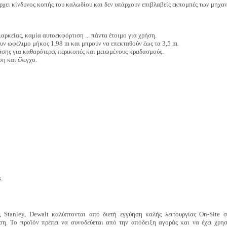
ρχει κίνδυνος κοπής του καλωδίου και δεν υπάρχουν επιβλαβείς εκπομπές των μηχαν
αρκείας, καμία αυτοεκφόρτιση ... πάντα έτοιμο για χρήση.
ουν ωφέλιμο μήκος 1,98 m και μπρούν να επεκταθούν έως τα 3,5 m.
ράσης για καθαρότερες περικοπές και μειωμένους κραδασμούς.
ση και έλεγχο.
.
 Stanley, Dewalt καλύπτονται από διετή εγγύηση καλής λειτουργίας On-Site
η. Το προϊόν πρέπει να συνοδεύεται από την απόδειξη αγοράς και να έχει χρη