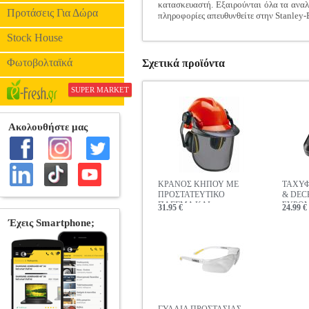
κατασκευαστή. Εξαιρούνται όλα τα αναλώ
Προτάσεις Για Δώρα
πληροφορίες απευθυνθείτε στην Stanley
Stock House
Φωτοβολταϊκά
Σχετικά προϊόντα
SUPER MARKET
ΚΡΑΝΟΣ ΚΗΠΟΥ ΜΕ
ΤΑΧΥΦ
ΠΡΟΣΤΑΤΕΥΤΙΚΟ
& DEC
ΠΛΕΓΜΑ ΚΑΙ
ΣΥΡΟ
31.95 €
24.99 €
ΩΤΟΑΣΠΙΔΕΣ 4500480
ΜΠΑΤΑ