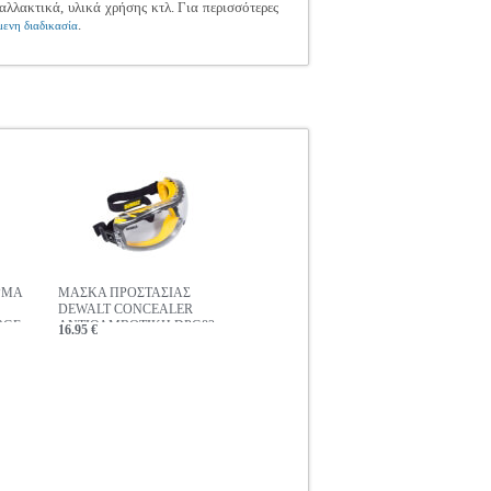
αλλακτικά, υλικά χρήσης κτλ. Για περισσότερες
.
ενη διαδικασία
ΡΜΑ
ΜΑΣΚΑ ΠΡΟΣΤΑΣΙΑΣ
DEWALT CONCEALER
RGE
ΑΝΤΙΘΑΜΒΩΤΙΚΗ DPG82-
16.95 €
11D