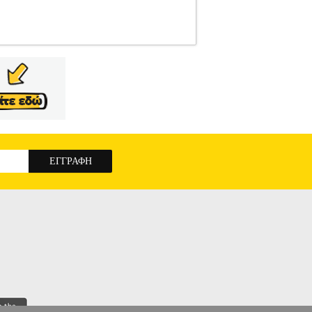
ΜΑ GTC1843L20
TLS.020533
TLS.020533
•BLACK N DECKER στην κατηγορία
 για να κόψετε ψηλούς φράκτες. Δυνατότητα
ίου και δεν υπάρχουν επιβλαβείς εκπομπές των
πάντα έτοιμο για χρήση. - Η λεπίδα και η λαβή
ένες λεπίδες διπλής δράσης για καθαρότερες
αρίας: 18 Volt.• Τύπος μπαταρίας: Lithium.•
: 3.2 Kg. • Διάκενο λεπίδων: 12 mm.• Φρένο
 2AH 43CM ΛΑΜΑ GTC1843L20