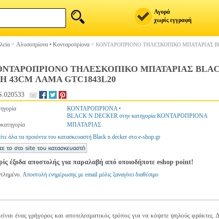
Αγορά
χωρίς εγγραφή
λεία
>
Αλυσοπρίονα • Κονταροπρίονα
>
ΚΟΝΤΑΡΟΠΡΙΟΝΟ ΤΗΛΕΣΚΟΠΙΚΟ ΜΠΑΤΑΡΙΑΣ BL
ΟΝΤΑΡΟΠΡΙΟΝΟ ΤΗΛΕΣΚΟΠΙΚΟ ΜΠΑΤΑΡΙΑΣ BLACK
H 43CM ΛΑΜΑ GTC1843L20
.020533
ηγορία
ΚΟΝΤΑΡΟΠΡΙΟΝΑ
•
BLACK N DECKER στην κατηγορία ΚΟΝΤΑΡΟΠΡΙΟΝΑ
κατηγορία
ΜΠΑΤΑΡΙΑΣ
ίτε όλα τα προιόντα του κατασκευαστή Black n decker στο e-shop.gr
ίς έξοδα αποστολής για παραλαβή από οποιοδήποτε eshop point!
ντλημένο.
Αποστολή ενημέρωσης με email μόλις ξαναγίνει διαθέσιμο
ναι ένας γρήγορος και αποτελεσματικός τρόπος για να κόψετε ψηλούς φράκτες. Δ