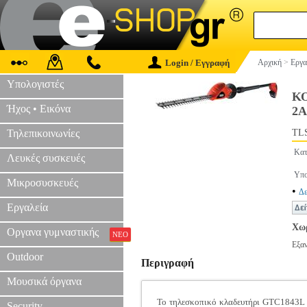
Login / Εγγραφή
Αρχική
>
Εργα
Υπολογιστές
Κ
Ήχος • Εικόνα
2A
Τηλεπικοινωνίες
TLS
Κατ
Λευκές συσκευές
Υπο
Μικροσυσκευές
•
Δε
Εργαλεία
Χωρ
Οργανα γυμναστικής
ΝΕΟ
Εξα
Outdoor
Περιγραφή
Μουσικά όργανα
Το τηλεσκοπικό κλαδευτήρι GTC1843L εί
Security