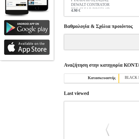
ΓΥΑΛΙΑ ΠΡΟΣΤΑΣΙΑΣ
DEWALT CONTRATOR
PRO CLEAR DPG52-1D
4.90 €
Βαθμολογία & Σχόλια προιόντος
Αναζήτηση στην κατηγορία ΚΟ
Κατασκευαστής
BLACK 
Last viewed