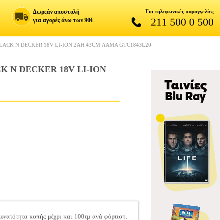
Δωρεάν αποστολή
Για τηλεφωνικές παραγγελίες
211 500 0 500
για αγορές άνω των 90€
ACK N DECKER 18V LI-ION 2AH 43CM ΛΑΜΑ GTC1843L20
 N DECKER 18V LI-ION
υνατότητα κοπής μέχρι και 100τμ ανά φόρτιση.