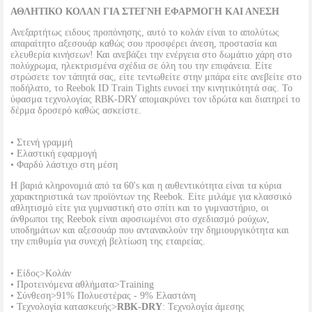
ΑΘΛΗΤΙΚΟ ΚΟΛΑΝ ΓΙΑ ΣΤΕΓΝΗ ΕΦΑΡΜΟΓΗ ΚΑΙ ΑΝΕΣΗ
Ανεξαρτήτως ειδους προπόνησης, αυτό το κολάν είναι το απολύτως
απαραίτητο αξεσουάρ καθώς σου προσφέρει άνεση, προστασία και
ελευθερία κινήσεων! Και ανεβάζει την ενέργεια στο δωμάτιο χάρη στο
πολύχρωμα, ηλεκτρισμένα σχέδια σε όλη του την επιφάνεια. Είτε
στρώσετε τον τάπητά σας, είτε τεντωθείτε στην μπάρα είτε ανεβείτε στο
ποδήλατο, το Reebok ID Train Tights ευνοεί την κινητικότητά σας. Το
ύφασμα τεχνολογίας RBK-DRY απομακρύνει τον ιδρώτα και διατηρεί το
δέρμα δροσερό καθώς ασκείστε.
• Στενή γραμμή
• Ελαστική εφαρμογή
• Φαρδύ λάστιχο στη μέση
Η βαριά κληρονομιά από τα 60's και η αυθεντικότητα είναι τα κύρια
χαρακτηριστικά των προϊόντων της Reebok. Είτε μιλάμε για κλασσικό
αθλητισμό είτε για γυμναστική στο σπίτι και το γυμναστήριο, οι
άνθρωποι της Reebok είναι αφοσιωμένοι στο σχεδιασμό ρούχων,
υποδημάτων και αξεσουάρ που αντανακλούν την δημιουργικότητα και
την επιθυμία για συνεχή βελτίωση της εταιρείας.
• Είδος>Κολάν
• Προτεινόμενα αθλήματα>Training
• Σύνθεση>91% Πολυεστέρας - 9% Ελαστάνη
• Τεχνολογία κατασκευής>
RBK-DRY
: Τεχνολογία άμεσης