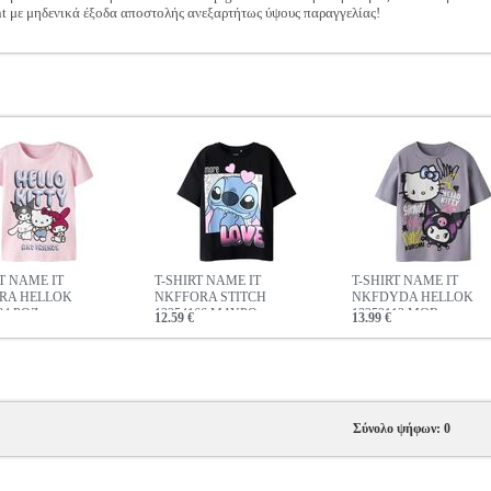
t με μηδενικά έξοδα αποστολής ανεξαρτήτως ύψους παραγγελίας!
T NAME IT
T-SHIRT NAME IT
T-SHIRT NAME IT
RA HELLOK
NKFFORA STITCH
NKFDYDA HELLOK
84 ΡΟΖ
13254166 ΜΑΥΡΟ
13252113 ΜΩΒ
12.59 €
13.99 €
Σύνολο ψήφων: 0