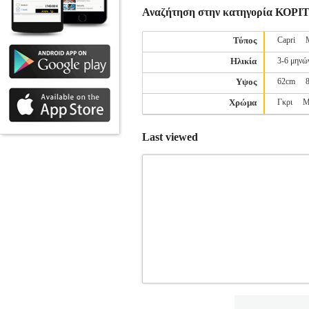
Αναζήτηση στην κατηγορία ΚΟΡ
Τύπος
Capri
Ηλικία
3-6 μηνώ
Υψος
62cm
Χρώμα
Γκρι
Μ
Last viewed
ΚΟΛΑΝ NAME IT NKFVIVIAN SHO
ΚΟΛΑΝ
Κατηγορία: ΚΟΡΙΤΣΙ-ΚΟΛΑΝ •