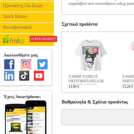
παραλάβετε από οποιοδήποτε eshop poin
Προτάσεις Για Δώρα
Stock House
Σχετικά προϊόντα
Φωτοβολταϊκά
SUPER MARKET
T-SHIRT NAME IT
T-SHIR
NKFFORMA HELLOK
NMFFI
13254173 ΛΕΥΚΟ
132567
13.99 €
13.29 €
Βαθμολογία & Σχόλια προιόντος