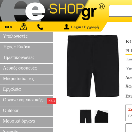
Login / Εγγραφή
Υπολογιστές
ΚΟ
Ήχος • Εικόνα
PL1
Τηλεπικοινωνίες
Κατ
Λευκές συσκευές
Υπο
Δια
Μικροσυσκευές
Χωρ
Εργαλεία
Επ
Οργανα γυμναστικής
ΝΕΟ
Σ
Outdoor
Εδ
Μουσικά όργανα
Security