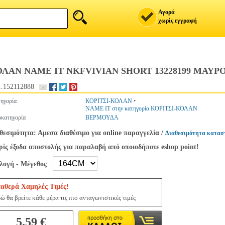
Αγορά
χωρίς εγγραφή
ΛΑΝ NAME IT NKFVIVIAN SHORT 13228199 ΜΑΥΡΟ 
.152112888
ηγορία
ΚΟΡΙΤΣΙ-ΚΟΛΑΝ
•
NAME IT στην κατηγορία ΚΟΡΙΤΣΙ-ΚΟΛΑΝ
κατηγορία
ΒΕΡΜΟΥΔΑ
θεσιμότητα: Αμεσα διαθέσιμο για online παραγγελία
/
Διαθεσιμότητα κατασ
ίς έξοδα αποστολής για παραλαβή από οποιοδήποτε eshop point!
ιλογή - Μέγεθος
ταθερά Χαμηλές Τιμές!
ώ θα βρείτε κάθε μέρα τις πιο ανταγωνιστικές τιμές
5.59 €