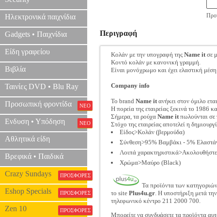
Προτ
Ηλεκτρονικά παιχνίδια
Περιγραφή
Gadgets • Παιχνίδια
Είδη γραφείου
Κολάν με την υπογραφή της
Name it
σε 
Κοντό κολάν με κανονική γραμμή.
Βιβλία
Είναι μονόχρωμο και έχει ελαστική μέση
Company info
Ταινίες DVD • Blu Ray
Το brand
Name it
ανήκει στον όμιλο ετα
Προσωπική φροντίδα
ΝΕΟ
Η πορεία της εταιρείας ξεκινά το 1986 κα
Σήμερα, τα ρούχα
Name it
πωλούνται σε 
Ενδυση • Υπόδηση
ΝΕΟ
Στόχο της εταιρείας αποτελεί η δημιουρ
Είδος>Κολάν (βερμούδα)
Αθλητικά είδη
Σύνθεση>95% Βαμβάκι - 5% Ελαστά
Λοιπά χαρακτηριστικά>Ακολουθήστε τ
Βρεφικά • Παιδικά
Χρώμα>Μαύρο (Black)
Crazy Sundays
ΠΡΟΣΦΟΡΕΣ
Τα προϊόντα των κατηγοριώ
Eshop Specials
το site
Plus4u.gr
. Η υποστήριξη μετά τη
ΠΡΟΣΦΟΡΕΣ
τηλεφωνικό κέντρο 211 2000 700.
Zen 10
ΠΡΟΣΦΟΡΕΣ
Μπορείτε να συνδυάσετε τα προϊόντα αυτ