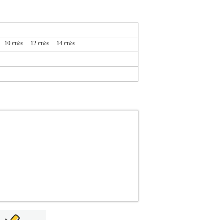
10 ετών
12 ετών
14 ετών
.152112888
NAME IT
NAME IT
ΚΟΡΙΤΣΙ-
 της Name it σε μαύρο χρώμα. Κοντό κολάν