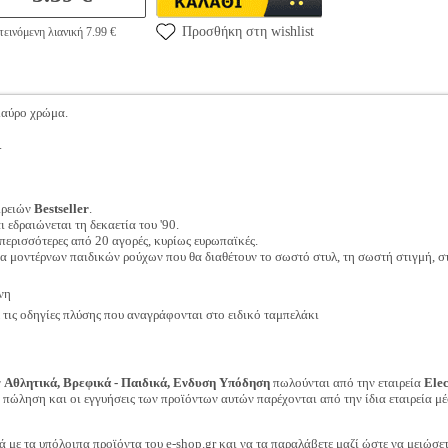
Προσθήκη στη wishlist
εινόμενη λιανική 7.99 €
μαύρο χρώμα.
.
ιρειών
Bestseller
.
ι εδραιώνεται τη δεκαετία του '90.
περισσότερες από 20 αγορές, κυρίως ευρωπαϊκές.
γία μοντέρνων παιδικών ρούχων που θα διαθέτουν το σωστό στυλ, τη σωστή στιγμή, σ
νη
ις οδηγίες πλύσης που αναγράφονται στο ειδικό ταμπελάκι
ν
Αθλητικά, Βρεφικά - Παιδικά, Ενδυση Υπόδηση
πωλούνται από την εταιρεία
Ele
ν πώληση και οι εγγυήσεις των προϊόντων αυτών παρέχονται από την ίδια εταιρεία μέ
ά με τα υπόλοιπα προϊόντα του e-shop.gr και να τα παραλάβετε μαζί ώστε να μειώσε