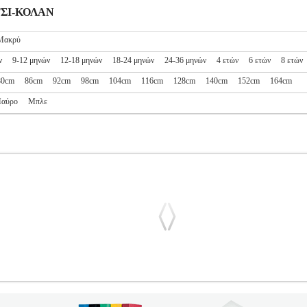
ΙΤΣΙ-ΚΟΛΑΝ
Μακρύ
ν
9-12 μηνών
12-18 μηνών
18-24 μηνών
24-36 μηνών
4 ετών
6 ετών
8 ετών
80cm
86cm
92cm
98cm
104cm
116cm
128cm
140cm
152cm
164cm
αύρο
Μπλε
RT 13228199 ΜΑΥΡΟ (164CM)-(14 ΕΤΩΝ)
PL1.152112888
PL1
NAME IT στην κατηγορία ΚΟΡΙΤΣΙ-ΚΟΛΑΝ Κολάν με την υπογραφή