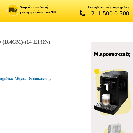
Δωρεάν αποστολή
Για τηλεφωνικές παραγγελίες
211 500 0 500
για αγορές άνω των 90€
(164CM)-(14 ΕΤΩΝ)
τημάτων Αθήνας - Θεσσαλονίκης