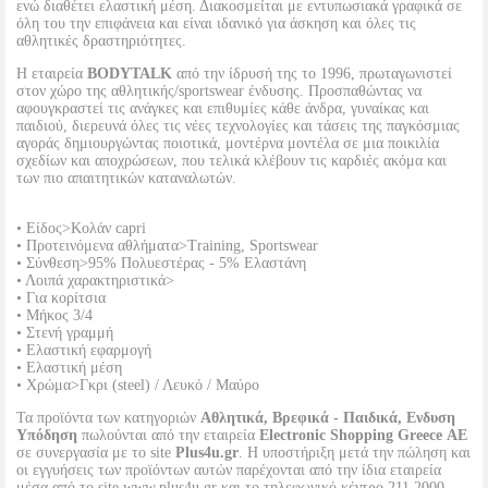
ενώ διαθέτει ελαστική μέση. Διακοσμείται με εντυπωσιακά γραφικά σε
όλη του την επιφάνεια και είναι ιδανικό για άσκηση και όλες τις
αθλητικές δραστηριότητες.
Η εταιρεία
BODYTALK
από την ίδρυσή της το 1996, πρωταγωνιστεί
στον χώρο της αθλητικής/sportswear ένδυσης. Προσπαθώντας να
αφουγκραστεί τις ανάγκες και επιθυμίες κάθε άνδρα, γυναίκας και
παιδιού, διερευνά όλες τις νέες τεχνολογίες και τάσεις της παγκόσμιας
αγοράς δημιουργώντας ποιοτικά, μοντέρνα μοντέλα σε μια ποικιλία
σχεδίων και αποχρώσεων, που τελικά κλέβουν τις καρδιές ακόμα και
των πιο απαιτητικών καταναλωτών.
• Είδος>Κολάν capri
• Προτεινόμενα αθλήματα>Training, Sportswear
• Σύνθεση>95% Πολυεστέρας - 5% Ελαστάνη
• Λοιπά χαρακτηριστικά>
• Για κορίτσια
• Μήκος 3/4
• Στενή γραμμή
• Ελαστική εφαρμογή
• Ελαστική μέση
• Χρώμα>Γκρι (steel) / Λευκό / Μαύρο
Τα προϊόντα των κατηγοριών
Αθλητικά, Βρεφικά - Παιδικά, Ενδυση
Υπόδηση
πωλούνται από την εταιρεία
Electronic Shopping Greece ΑΕ
σε συνεργασία με το site
Plus4u.gr
. Η υποστήριξη μετά την πώληση και
οι εγγυήσεις των προϊόντων αυτών παρέχονται από την ίδια εταιρεία
μέσα από το site www.plus4u.gr και το τηλεφωνικό κέντρο 211 2000