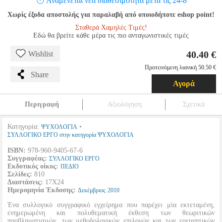
Αναμένεται νέα διαθεσιμότητα μετά τις 24-8
Χωρίς έξοδα αποστολής για παραλαβή από οποιοδήποτε eshop point!
Σταθερά Χαμηλές Τιμές!
Εδώ θα βρείτε κάθε μέρα τις πιο ανταγωνιστικές τιμές
40.40 €
Wishlist
Προτεινόμενη λιανική 50.50 €
Share
Αγορά
Περιγραφή
Αξιολόγηση
Σχετικά
Κατηγορία:
•
ΨΥΧΟΛΟΓΙΑ
ΣΥΛΛΟΓΙΚΟ ΕΡΓΟ στην κατηγορία ΨΥΧΟΛΟΓΙΑ
ISBN:
978-960-9405-67-6
Συγγραφέας:
ΣΥΛΛΟΓΙΚΟ ΕΡΓΟ
Εκδοτικός οίκος:
ΠΕΔΙΟ
Σελίδες:
810
Διαστάσεις:
17Χ24
Ημερομηνία Έκδοσης:
Δεκέμβριος
2010
Ένα συλλογικό συγγραφικό εγχείρημα που παρέχει μία εκτεταμένη,
ενημερωμένη και πολυθεματική έκθεση των θεωριτικών
προβληματισμών, των μεθοδολογικών επιλογών και των ερευνητικών