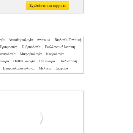
Σχολιάστε και ψηφίστε
γία
Αναισθησιολογία
Ανατομία
Βιολογία-Γενετική-
Εγκυμοσύνη
Εμβρυολογία
Εναλλακτική Ιατρική
ναικολογία
Μικροβιολογία
Νεφρολογία
ολογία
Οφθαλμολογία
Παθολογία
Παιδιατρική
Ωτορινολαρυγγολογία
Μελέτες
Διάφορα