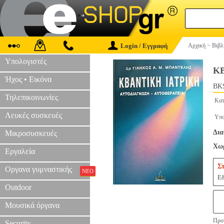
Login / Εγγραφή
Αρχική
>
Βιβλ
Υπολογιστές
Κ
Ήχος • Εικόνα
BKS
Τηλεπικοινωνίες
Κατ
Λευκές συσκευές
Υπο
Δια
Μικροσυσκευές
Χωρ
Εργαλεία
Σ
Οργανα γυμναστικής
ΝΕΟ
Εδ
Outdoor
Μουσικά όργανα
Προτ
Security