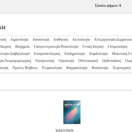
Σύνολο ψήφων: 0
ΙΚΗ
τική
Αιματολογία
Ανοσολογία
Αισθητική
Ακτινολογία
Αλλεργιολογία-Δερματολο
Ιατρική
Βιοχημεία
Γαστρεντερολογία-Ηπατολογία
Γενική Ιατρική
Γονιμοποίηση
ολογία-Διαβητολογία
Επείγουσα Ιατρική
Επιδημιολογία
Καρδιολογία
Μαιευτική-Γυ
ία-Νευροχειρουργική
Νοσηλευτική
Ογκολογία
Οδοντιατρική
Ορθοπαιδική
Ουρ
λογία
Πρώτες Βοήθειες
Ρευματολογία
Φαρμακολογία
Φυσιολογία
Χειρουργική
ΚΒΑΝΤΙΚΗ