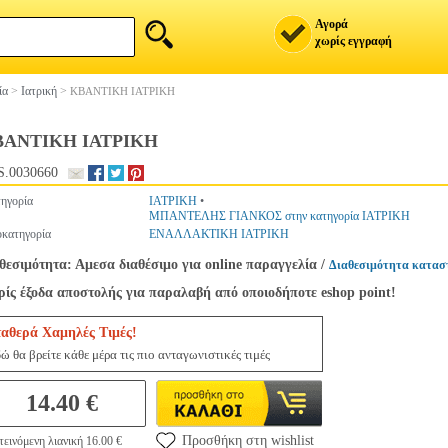
Αγορά
χωρίς εγγραφή
ία
>
Ιατρική
>
ΚΒΑΝΤΙΚΗ ΙΑΤΡΙΚΗ
ΒΑΝΤΙΚΗ ΙΑΤΡΙΚΗ
.0030660
ηγορία
ΙΑΤΡΙΚΗ
•
ΜΠΑΝΤΕΛΗΣ ΓΙΑΝΚΟΣ στην κατηγορία ΙΑΤΡΙΚΗ
κατηγορία
ΕΝΑΛΛΑΚΤΙΚΗ ΙΑΤΡΙΚΗ
θεσιμότητα: Αμεσα διαθέσιμο για online παραγγελία
/
Διαθεσιμότητα κατασ
ίς έξοδα αποστολής για παραλαβή από οποιοδήποτε eshop point!
ταθερά Χαμηλές Τιμές!
ώ θα βρείτε κάθε μέρα τις πιο ανταγωνιστικές τιμές
14.40 €
Προσθήκη στη wishlist
εινόμενη λιανική 16.00 €