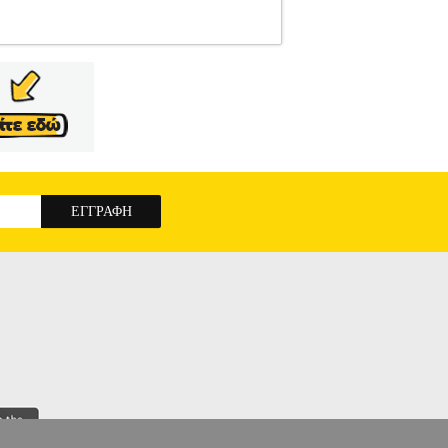
ΑΝΚΟΣ
ΙΑΤΡΙΚΗ
Κατηγορία: ΙΑΤΡΙΚΗ
ΗΣ ΓΙΑΝΚΟΣ Εκδοτικός οίκος: ΠΥΡΙΝΟΣ
ΟΘΕΡΑΠΕΙΑ Ο Μεγάλος ρόλος και η επιτυχία
ροσωπικότητας και την ’γνοια. Να νιώσουμε και
ίζοντάς μας με την Μεγάλη Αλήθεια. Να μας
 να ενώνονται, με τα Κβαντικά μας σώματα. Να
υμε ως τώρα, με όλα της τα επακόλουθα. Μια
υνδιαλλαχθούμε, να αλληλοεπιδράσουμε και να