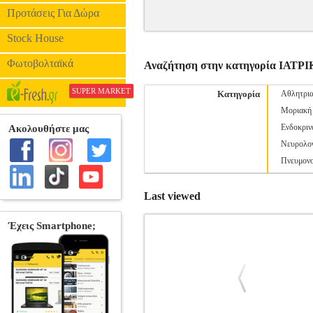
Προτάσεις Για Δώρα
Stock House
Φωτοβολταϊκά
Αναζήτηση στην κατηγορία ΙΑΤΡ
SUPER MARKET
Κατηγορία
Αθλητρια
Μοριακή 
Ενδοκριν
Νευρολογ
Πνευμονο
Last viewed