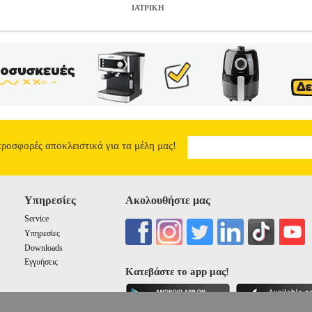
ΙΑΤΡΙΚΗ
30660
BKS.0030660
ΜΠΑΝΤΕΛΗΣ ΓΙΑΝΚΟΣ
ΜΠΑΝΤΕΛΗΣ ΓΙ
ρία ΙΑΤΡΙΚΗ ISBN: 978-960-430-521-6 Συγγραφέας: ΜΠΑΝΤΕΛ
Χ21 Ημερομηνία Έκδοσης: Οκτώβριος 2020 ΑΥΤΟΔΙΑΓΝΩΣΗ - ΑΥΤ
θει τι πραγματικά είμαστε. Να μας βγάλει από την Ψευδαίσθηση της Π
ταση, τον Πραγματικό Εαυτό μας. Να μας επαναπροσδιορίσει συντον
ιας Φυσικής. Να νιώσουμε τα Αιθερικά μας σώματα να αιωρούνται και
ω από αυτή των τριών διαστάσεων και των πέντε αισθήσεων, που έχο
τες αισθητήριες λήψεις και ανακλάσεις, με τις οποίες μπορούμε να σ
διευρύνουμε την ύπαρξή μας.
ΚΒΑΝΤΙΚΗ ΙΑΤΡΙΚΗ
προσφορές αποκλειστικά για τα μέλη μας!
12.96
Υπηρεσίες
Ακολουθήστε μας
Service
Υπηρεσίες
Downloads
Εγγυήσεις
Κατεβάστε το app μας!