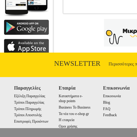
ΚΒΑΝΤΙΚΗ ΙΑΤΡΙΚΗ
BKS.00
•ΜΠΑΝΤΕΛΗΣ ΓΙΑΝΚΟΣ στην κατηγο
ΚΟΣΜΟΣ Σελίδες: 292 Διαστάσεις: 14
της Κβαντικής Ιατρικής είναι να μας μά
να βιώσουμε την Πραγματική μας Υπόσ
απαλλάξει από την βαρύτητα της Νευτόν
διαμορφώσουμε μια Συνειδητότητα πάν
Συνειδητότητα με απείρως πιο ευαίσθη
NEWSLETTER
Περισσότερες 
Παραγγελίες
Εταιρία
Επικοινωνία
Εξέλιξη Παραγγελίας
Καταστήματα e-
Επικοινωνία
shop points
Τρόποι Παραγγελίας
Blog
Business To Business
Τρόποι Πληρωμής
FAQ
Τα νέα του e-shop.gr
Τρόποι Αποστολής
Feedback
Η εταιρεία
Επιστροφές Προιόντων
Οροι χρήσης
Cookies