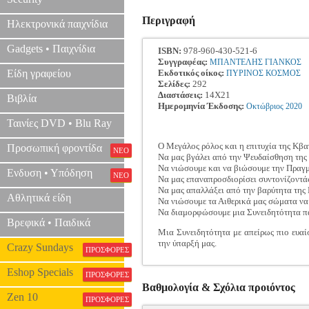
Περιγραφή
Ηλεκτρονικά παιχνίδια
Gadgets • Παιχνίδια
ISBN:
978-960-430-521-6
Συγγραφέας:
ΜΠΑΝΤΕΛΗΣ ΓΙΑΝΚΟΣ
Είδη γραφείου
Εκδοτικός οίκος:
ΠΥΡΙΝΟΣ ΚΟΣΜΟΣ
Σελίδες:
292
Διαστάσεις:
14Χ21
Βιβλία
Ημερομηνία Έκδοσης:
Οκτώβριος
2020
Ταινίες DVD • Blu Ray
Ο Μεγάλος ρόλος και η επιτυχία της Κβαν
Προσωπική φροντίδα
ΝΕΟ
Να μας βγάλει από την Ψευδαίσθηση της
Να νιώσουμε και να βιώσουμε την Πραγμ
Ενδυση • Υπόδηση
ΝΕΟ
Να μας επαναπροσδιορίσει συντονίζοντά
Να μας απαλλάξει από την βαρύτητα της
Αθλητικά είδη
Να νιώσουμε τα Αιθερικά μας σώματα να 
Να διαμορφώσουμε μια Συνειδητότητα πά
Βρεφικά • Παιδικά
Μια Συνειδητότητα με απείρως πιο ευαίσ
την ύπαρξή μας.
Crazy Sundays
ΠΡΟΣΦΟΡΕΣ
Eshop Specials
ΠΡΟΣΦΟΡΕΣ
Βαθμολογία & Σχόλια προιόντος
Zen 10
ΠΡΟΣΦΟΡΕΣ