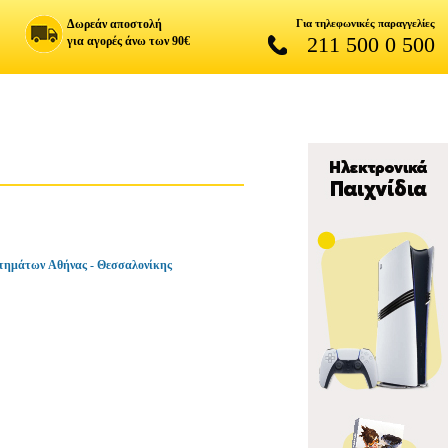
Δωρεάν αποστολή
Για τηλεφωνικές παραγγελίες
211 500 0 500
για αγορές άνω των 90€
τημάτων Αθήνας - Θεσσαλονίκης