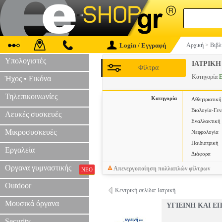
Login / Εγγραφή
Αρχική
>
Βιβλ
Υπολογιστές
ΙΑΤΡΙΚΗ
Φίλτρα
Κατηγορία
Ε
Ήχος • Εικόνα
Τηλεπικοινωνίες
Κατηγορία
Αθλητριατική
Βιολογία-Γεν
Λευκές συσκευές
Εναλλακτική 
Μικροσυσκευές
Νεφρολογία
Παιδιατρική
Εργαλεία
Διάφορα
Οργανα γυμναστικής
Απενεργοποίηση πολλαπλών φίλτρων
ΝΕΟ
Outdoor
Κεντρική σελίδα: Ιατρική
Μουσικά όργανα
ΥΓΙΕΙΝΗ ΚΑΙ Ε
Security