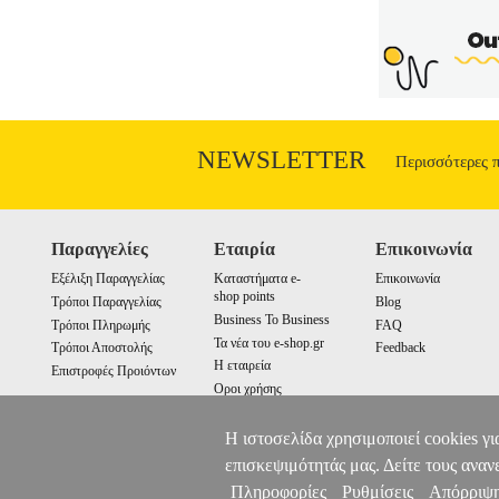
NEWSLETTER
Περισσότερες 
Παραγγελίες
Εταιρία
Επικοινωνία
Εξέλιξη Παραγγελίας
Καταστήματα e-
Επικοινωνία
shop points
Τρόποι Παραγγελίας
Blog
Business To Business
Τρόποι Πληρωμής
FAQ
Τα νέα του e-shop.gr
Τρόποι Αποστολής
Feedback
Η εταιρεία
Επιστροφές Προιόντων
Οροι χρήσης
Cookies
Η ιστοσελίδα χρησιμοποιεί cookies γι
επισκεψιμότητάς μας. Δείτε τους αναν
Πληροφορίες
Ρυθμίσεις
Απόρριψ