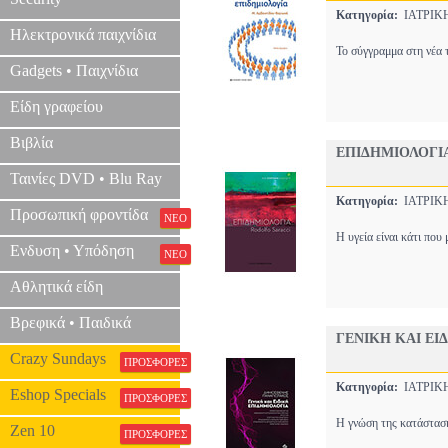
Κατηγορία:
ΙΑΤΡΙ
Ηλεκτρονικά παιχνίδια
Το σύγγραμμα στη νέα 
Gadgets • Παιχνίδια
Είδη γραφείου
Βιβλία
ΕΠΙΔΗΜΙΟΛΟΓΙ
Ταινίες DVD • Blu Ray
Κατηγορία:
ΙΑΤΡΙ
Προσωπική φροντίδα
ΝΕΟ
Η υγεία είναι κάτι που
Ενδυση • Υπόδηση
ΝΕΟ
Αθλητικά είδη
Βρεφικά • Παιδικά
ΓΕΝΙΚΗ ΚΑΙ ΕΙ
Crazy Sundays
ΠΡΟΣΦΟΡΕΣ
Κατηγορία:
ΙΑΤΡΙ
Eshop Specials
ΠΡΟΣΦΟΡΕΣ
Η γνώση της κατάσταση
Zen 10
ΠΡΟΣΦΟΡΕΣ