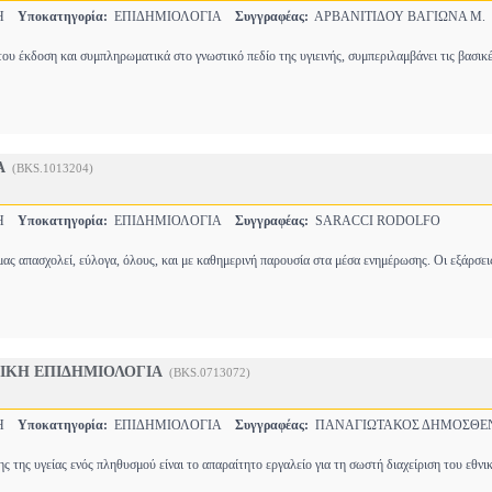
ΚΗ
Υποκατηγορία:
ΕΠΙΔΗΜΙΟΛΟΓΙΑ
Συγγραφέας:
ΑΡΒΑΝΙΤΙΔΟΥ ΒΑΓΙΩΝΑ Μ.
του έκδοση και συμπληρωματικά στο γνωστικό πεδίο της υγιεινής, συμπεριλαμβάνει τις βασικ
Α
(BKS.1013204)
ΚΗ
Υποκατηγορία:
ΕΠΙΔΗΜΙΟΛΟΓΙΑ
Συγγραφέας:
SARACCI RODOLFO
 μας απασχολεί, εύλογα, όλους, και με καθημερινή παρουσία στα μέσα ενημέρωσης. Οι εξάρσε
ΔΙΚΗ ΕΠΙΔΗΜΙΟΛΟΓΙΑ
(BKS.0713072)
ΚΗ
Υποκατηγορία:
ΕΠΙΔΗΜΙΟΛΟΓΙΑ
Συγγραφέας:
ΠΑΝΑΓΙΩΤΑΚΟΣ ΔΗΜΟΣΘΕ
ς της υγείας ενός πληθυσμού είναι το απαραίτητο εργαλείο για τη σωστή διαχείριση του εθν