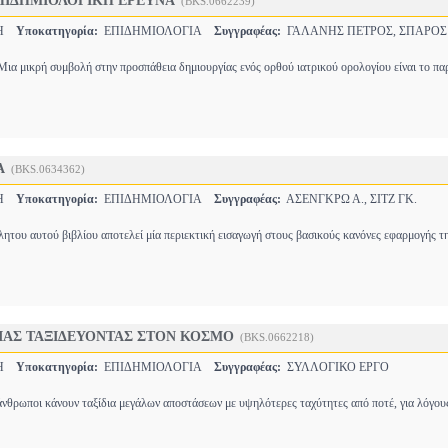
ΕΠΙΔΗΜΙΟΛΟΓΙΚΗ ΕΡΕΥΝΑ
(BKS.0662239)
ΚΗ
Υποκατηγορία:
ΕΠΙΔΗΜΙΟΛΟΓΙΑ
Συγγραφέας:
ΓΑΛΑΝΗΣ ΠΕΤΡΟΣ, ΣΠΑΡΟΣ
μικρή συμβολή στην προσπάθεια δημιουργίας ενός ορθού ιατρικού ορολογίου είναι το πα
Α
(BKS.0634362)
ΚΗ
Υποκατηγορία:
ΕΠΙΔΗΜΙΟΛΟΓΙΑ
Συγγραφέας:
ΑΣΕΝΓΚΡΩ Α., ΣΙΤΖ ΓΚ.
ητου αυτού βιβλίου αποτελεί μία περιεκτική εισαγωγή στους βασικούς κανόνες εφαρμογής τ
ΙΑΣ ΤΑΞΙΔΕΥΟΝΤΑΣ ΣΤΟΝ ΚΟΣΜΟ
(BKS.0662218)
ΚΗ
Υποκατηγορία:
ΕΠΙΔΗΜΙΟΛΟΓΙΑ
Συγγραφέας:
ΣΥΛΛΟΓΙΚΟ ΕΡΓΟ
άνθρωποι κάνουν ταξίδια μεγάλων αποστάσεων με υψηλότερες ταχύτητες από ποτέ, για λόγο