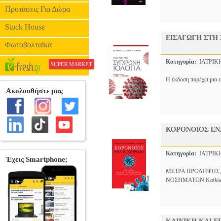
Προτάσεις Για Δώρα
Stock House
ΕΙΣΑΓΩΓΗ ΣΤΗ
Φωτοβολταϊκά
Κατηγορία:
ΙΑΤΡΙ
SUPER MARKET
Η έκδοση παρέχει μια 
ΚΟΡΟΝΟΙΟΣ ΕΝΑ
Κατηγορία:
ΙΑΤΡΙ
ΜΕΤΡΑ ΠΡΟΛΗΨΗΣ, 
ΝΟΣΗΜΑΤΩΝ Καθώς ο