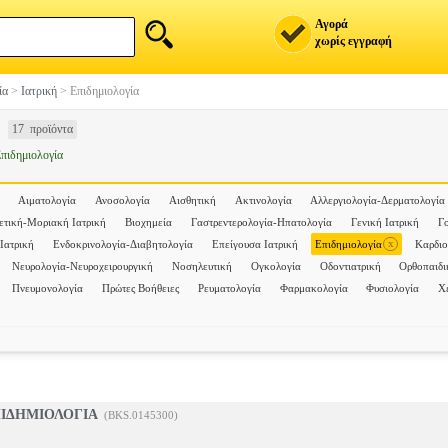
Αγορά
χωρίς εγγραφή
ία
>
Ιατρική
>
Επιδημιολογία
17 προϊόντα
πιδημιολογία
Αιματολογία
Ανοσολογία
Αισθητική
Ακτινολογία
Αλλεργιολογία-Δερματολογία
ετική-Μοριακή Ιατρική
Βιοχημεία
Γαστρεντερολογία-Ηπατολογία
Γενική Ιατρική
Γ
x
Ιατρική
Ενδοκρινολογία-Διαβητολογία
Επείγουσα Ιατρική
Επιδημιολογία
Καρδιο
Νευρολογία-Νευροχειρουργική
Νοσηλευτική
Ογκολογία
Οδοντιατρική
Ορθοπαιδι
Πνευμονολογία
Πρώτες Βοήθειες
Ρευματολογία
Φαρμακολογία
Φυσιολογία
Χ
ΠΙΔΗΜΙΟΛΟΓΙΑ
(BKS.0145300)