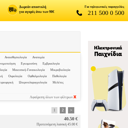
Δωρεάν αποστολή
Για τηλεφωνικές παραγγελίες
211 500 0 500
για αγορές άνω των 90€
Αναισθησιολογία
Ανατομία
ονιμοποίηση
Εγκυμοσύνη
Εμβρυολογία
λογία
Μαιευτική-Γυναικολογία
Μικροβιολογία
κή
Ουρολογία
Οφθαλμολογία
Παθολογία
ειρουργική
Ωτορινολαρυγγολογία
Μελέτες
Αφαίρεση όλων των φίλτρων
1
2
>
40.50 €
Προτεινόμενη λιανική 45.00 €