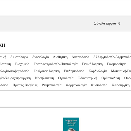
Σύνολο ψήφων: 0
ΙΚΗ
τική
Αιματολογία
Ανοσολογία
Αισθητική
Ακτινολογία
Αλλεργιολογία-Δερματολο
Ιατρική
Βιοχημεία
Γαστρεντερολογία-Ηπατολογία
Γενική Ιατρική
Γονιμοποίηση
ολογία-Διαβητολογία
Επείγουσα Ιατρική
Επιδημιολογία
Καρδιολογία
Μαιευτική-Γυ
ία-Νευροχειρουργική
Νοσηλευτική
Ογκολογία
Οδοντιατρική
Ορθοπαιδική
Ουρ
λογία
Πρώτες Βοήθειες
Ρευματολογία
Φαρμακολογία
Φυσιολογία
Χειρουργική