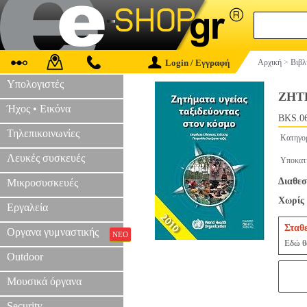
Login / Εγγραφή
Αρχική
>
Βιβλ
Υπολογιστές
ΖΗΤ
Ήχος • Εικόνα
BKS.0
Τηλεπικοινωνίες
Κατηγο
Λευκές συσκευές
Υποκατ
Διαθεσ
Μικροσυσκευές
Χωρίς 
Εργαλεία
Σταθ
Οργανα γυμναστικής
ΝΕΟ
Εδώ θα
Outdoor
Μουσικά όργανα
Security