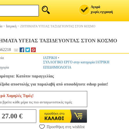
Αγορά
χωρίς εγγραφή
ία
>
Ιατρική
>
ΖΗΤΗΜΑΤΑ ΥΓΕΙΑΣ ΤΑΞΙΔΕΥΟΝΤΑΣ ΣΤΟΝ ΚΟΣΜΟ
ΗΜΑΤΑ ΥΓΕΙΑΣ ΤΑΞΙΔΕΥΟΝΤΑΣ ΣΤΟΝ ΚΟΣΜΟ
662218
ρία
ΙΑΤΡΙΚΗ
•
ΣΥΛΛΟΓΙΚΟ ΕΡΓΟ στην κατηγορία ΙΑΤΡΙΚΗ
ηγορία
ΕΠΙΔΗΜΙΟΛΟΓΙΑ
ιμότητα: Κατόπιν παραγγελίας
έξοδα αποστολής για παραλαβή από οποιοδήποτε eshop point!
ερά Χαμηλές Τιμές!
 βρείτε κάθε μέρα τις πιο ανταγωνιστικές τιμές
27.00 €
Προσθήκη στη wishlist