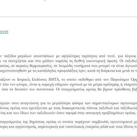
ΟΣΕΙΣ
ν ταξίδια μεγάλων αποστάσεων με υψηλότερες ταχύτητες από ποτέ, για λόγους 
ι να συνεχίζεται και στο μέλλον παρόλη τη διεθνή οικονομική ύφεση. Οι ταξιδιώ
ασίας, σε ακραίες θερμοκρασίες, σε λοιμώδη νοσήματα που μπορεί να είναι άγνωσ
αχιστοποιηθούν με τις κατάλληλες προφυλάξεις πριν, κατά τη διάρκεια και μετά το τ
ιάζουν οι Ιατρικές Εκδόσεις ΒΗΤΑ, το οποίο εκδόθηκε από τον Παγκόσμιο Οργ
απ' όλο τον κόσμο, είναι η παροχή οδηγιών σχετικά με τα μέτρα πρόληψης ή ελαχισ
 όσο το δυνατόν πιο συνοπτικά. Οι επαγγελματίες υγείας θα βρουν πρόσθετες βι
δηγιών στον αναγνώστη για το μεγαλύτερο φάσμα των σημαντικότερων υγειονομικ
νους υγείας που σχετίζονται με τους διαφορετικούς τύπους ταξιδιού και ταξιδιωτώ
ανίας και των ίδιων των ταξιδιωτών όσον αφορά στην αποφυγή προβλημάτων υγείας.
επαγγελματίες της δημόσιας υγείας οι οποίοι παρέχουν συμβουλές υγειονομικού χ
ρες και οργανισμούς, αεροπορικές και ναυτιλιακές εταιρείες αλλά και τους ίδιους το