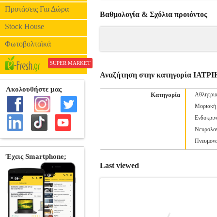
Προτάσεις Για Δώρα
Βαθμολογία & Σχόλια προιόντος
Stock House
Φωτοβολταϊκά
SUPER MARKET
Αναζήτηση στην κατηγορία ΙΑΤΡ
Κατηγορία
Αθλητρια
Μοριακή 
Ενδοκριν
Νευρολογ
Πνευμονο
Last viewed