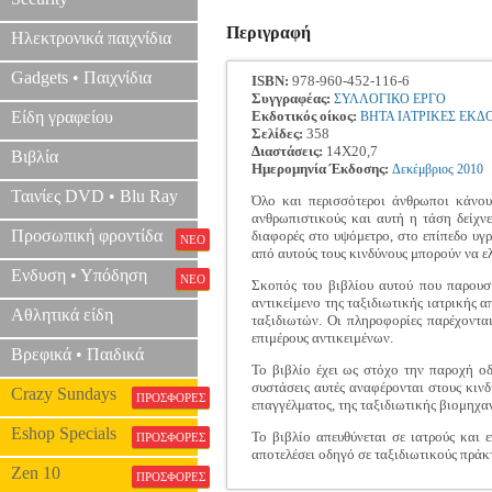
Περιγραφή
Ηλεκτρονικά παιχνίδια
Gadgets • Παιχνίδια
ISBN:
978-960-452-116-6
Συγγραφέας:
ΣΥΛΛΟΓΙΚΟ ΕΡΓΟ
Είδη γραφείου
Εκδοτικός οίκος:
ΒΗΤΑ ΙΑΤΡΙΚΕΣ ΕΚΔ
Σελίδες:
358
Διαστάσεις:
14Χ20,7
Βιβλία
Ημερομηνία Έκδοσης:
Δεκέμβριος
2010
Ταινίες DVD • Blu Ray
Όλο και περισσότεροι άνθρωποι κάνου
ανθρωπιστικούς και αυτή η τάση δείχνε
Προσωπική φροντίδα
διαφορές στο υψόμετρο, στο επίπεδο υγρ
ΝΕΟ
από αυτούς τους κινδύνους μπορούν να ελ
Ενδυση • Υπόδηση
ΝΕΟ
Σκοπός του βιβλίου αυτού που παρουσ
αντικείμενο της ταξιδιωτικής ιατρικής 
Αθλητικά είδη
ταξιδιωτών. Οι πληροφορίες παρέχονται
επιμέρους αντικειμένων.
Βρεφικά • Παιδικά
Το βιβλίο έχει ως στόχο την παροχή ο
συστάσεις αυτές αναφέρονται στους κινδύ
Crazy Sundays
ΠΡΟΣΦΟΡΕΣ
επαγγέλματος, της ταξιδιωτικής βιομηχ
Eshop Specials
Το βιβλίο απευθύνεται σε ιατρούς και 
ΠΡΟΣΦΟΡΕΣ
αποτελέσει οδηγό σε ταξιδιωτικούς πράκτο
Zen 10
ΠΡΟΣΦΟΡΕΣ