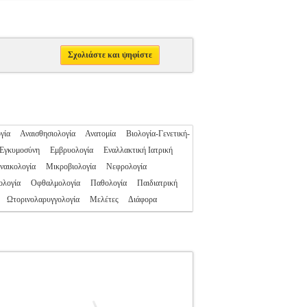
Σχολιάστε και ψηφίστε
γία
Αναισθησιολογία
Ανατομία
Βιολογία-Γενετική-
Εγκυμοσύνη
Εμβρυολογία
Εναλλακτική Ιατρική
ναικολογία
Μικροβιολογία
Νεφρολογία
ολογία
Οφθαλμολογία
Παθολογία
Παιδιατρική
Ωτορινολαρυγγολογία
Μελέτες
Διάφορα