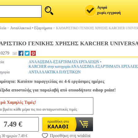
Αγορά
χωρίς εγγραφή
λεία
>
Ανταλλακτικά • Εξαρτήματα
>
ΚΑΘΑΡΙΣΤΙΚΟ ΓΕΝΙΚΗΣ ΧΡΗΣΗΣ KARCHER UNIVERS
ΑΡΙΣΤΙΚΟ ΓΕΝΙΚΗΣ ΧΡΗΣΗΣ KARCHER UNIVERSAL 
10279
ρία
ΑΝΑΛΩΣΙΜΑ-ΕΞΑΡΤΗΜΑΤΑ ΕΡΓΑΛΕΙΩΝ
•
KARCHER στην κατηγορία ΑΝΑΛΩΣΙΜΑ-ΕΞΑΡΤΗΜΑΤΑ ΕΡΓΑΛΕΙ
ηγορία
ΑΝΤΑΛΛΑΚΤΙΚΑ ΠΛΥΣΤΙΚΩΝ
ιμότητα: Κατόπιν παραγγελίας σε 4-6 εργάσιμες ημέρες
έξοδα αποστολής για παραλαβή από οποιοδήποτε eshop point!
ερά Χαμηλές Τιμές!
 βρείτε κάθε μέρα τις πιο ανταγωνιστικές τιμές
7.49 €
Προσθήκη στη wishlist
 30 ημερών 7.49 €