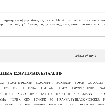
 τα μηχανήματα υψηλής πίεσης της K?rcher. Με νέα σύσταση για την αποτελεσματ
ρύο νερό. Για χρήση σε όλους τους εξωτερικούς χώρους του σπιτιού, τον κήπο και τ
Σύνολο ψήφων: 0
ΝΑΛΩΣΙΜΑ-ΕΞΑΡΤΗΜΑΤΑ ΕΡΓΑΛΕΙΩΝ
NOX
BLACK N DECKER
BLAUPUNKT
BORMANN
BOSCH
CRAMOLIN
L
ECS
EINHELL
ESTIA
EUROLAMP
FISCO
FIXPOINT
FNIRSI
GA
Y
IFIXIT
INGCO
IRWIN
JAKEMY
KARCHER
KRAUSMANN
KRINO
AMA
NILFISK
OEM
PCWORK
PG
PIRANHA BY BLACK N DECKER
P