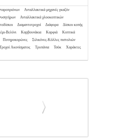
νταροπριόνων
Ανταλλακτικά μηχανές γκαζόν
Φυσητήρων
Ανταλλακτικά χλοοκοπτικών
τοδίσκοι
Διαμαντοτροχοί
Διάφορα
Δίσκοι κοπής
έμι-Βελόνι
Καρβουνάκια
Καρφιά
Κοπτικά
Ποτηροκορώνες
Σιλικόνες-Κόλλες πιστολιών
Τροχοί Ακονίσματος
Τρυπάνια
Τσόκ
Χαράκτες
279
TLS.210279
KARCHER
KARCHER