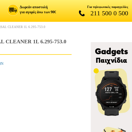
Δωρεάν αποστολή
Για τηλεφωνικές παραγγελίες
211 500 0 500
για αγορές άνω των 90€
AL CLEANER 1L 6.295-753.0
CLEANER 1L 6.295-753.0
ΩΝ