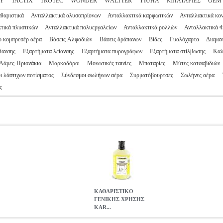
EY
TACTIX
TROTEC
WONDER
WΑLTTER
YIUHA
ΜΠΑΤΑΡΙΕΣ
ΟΕΜ
θαριστικά
Ανταλλακτικά αλυσοπρίονων
Ανταλλακτικά καρφωτικών
Ανταλλακτικά κο
τικά πλυστικών
Ανταλλακτικά πολυεργαλείων
Ανταλλακτικά ρολλών
Ανταλλακτικά 
 κομπρεσέρ αέρα
Βάσεις Αλφαδιών
Βάσεις δράπανων
Βίδες
Γυαλόχαρτα
Διαμαν
είανσης
Εξαρτήματα λείανσης
Εξαρτήματα πυρογράφων
Εξαρτήματα στίλβωσης
Καλ
Λάμες-Πριονάκια
Μαρκαδόροι
Μονωτικές ταινίες
Μπαταρίες
Μύτες κατσαβιδιών
ι λάστιχων ποτίσματος
Σύνδεσμοι σωλήνων αέρα
Συρματόβουρτσες
Σωλήνες αέρα
ς
ΚΑΘΑΡΙΣΤΙΚΟ
ΓΕΝΙΚΗΣ ΧΡΗΣΗΣ
KAR...
Σ KARCHER UNIVERSAL CLEANER 1L 6.295-753.0
TLS.210