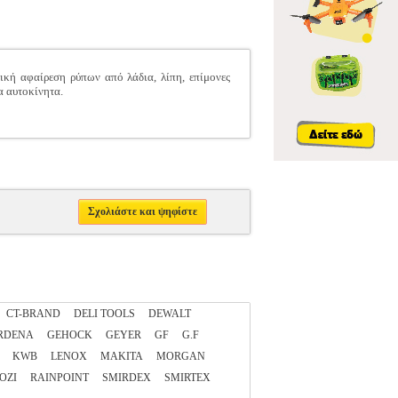
ική αφαίρεση ρύπων από λάδια, λίπη, επίμονες
α αυτοκίνητα.
Σχολιάστε και ψηφίστε
CT-BRAND
DELI TOOLS
DEWALT
RDENA
GEHOCK
GEYER
GF
G.F
KWB
LENOX
MAKITA
MORGAN
OZI
RAINPOINT
SMIRDEX
SMIRTEX