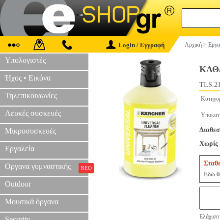
Login / Εγγραφή
Αρχική
>
Εργα
Υπολογιστές
ΚΑΘ
Ήχος • Εικόνα
TLS.2
Τηλεπικοινωνίες
Κατηγο
Λευκές συσκευές
Υποκατ
Διαθεσ
Μικροσυσκευές
Χωρίς 
Εργαλεία
Σταθ
Οργανα γυμναστικής
ΝΕΟ
Εδώ θα
Outdoor
Μουσικά όργανα
Ελάχιστη
Security