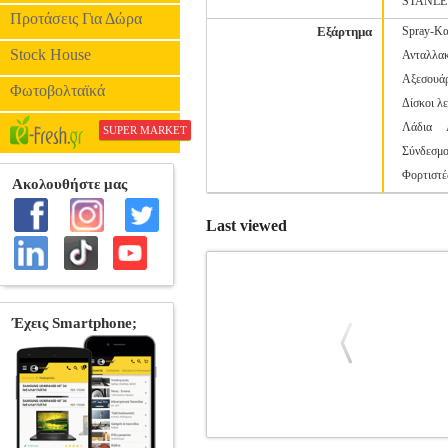
STANL
Προτάσεις Για Δώρα
Εξάρτημα
Spray-Κα
Stock House
Ανταλλακ
Αξεσουάρ
Φωτοβολταϊκά
Δίσκοι λ
Λάδια
SUPER MARKET
Σύνδεσμο
Φορτιστέ
Last viewed
ΚΑΘΑΡΙΣΤΙΚΟ ΓΕΝΙΚΗΣ ΧΡΗΣΗ