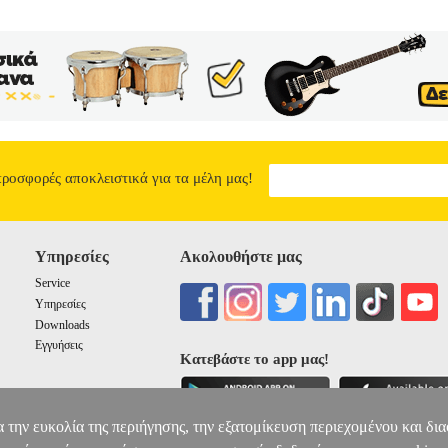
ΑΛΕΙΩΝ
Κατηγορία: ΑΝΑΛΩΣΙΜΑ-ΕΞΑΡΤΗΜΑΤΑ ΕΡΓΑΛΕΙΩΝ •
στικό γενικής χρήσης με τα μηχανήματα υψηλής πίεσης της K?rch
ες επικαθήσεις αλάτων, ακόμα και μόνο με κρύο νερό. Για χρήση σε ό
τητα: 1 lt.
ΚΑΘΑΡΙΣΤΙΚΟ ΓΕΝΙΚΗΣ ΧΡΗΣΗΣ KARCHER UNIVER
7.49
προσφορές αποκλειστικά για τα μέλη μας!
Υπηρεσίες
Ακολουθήστε μας
Service
Υπηρεσίες
Downloads
Εγγυήσεις
Κατεβάστε το app μας!
α την ευκολία της περιήγησης, την εξατομίκευση περιεχομένου και δι