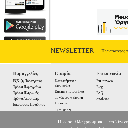
ΑΝΑΛΩΣΙΜΑ-ΕΞΑΡΤΗΜΑΤΑ ΕΡΓ
ΕΞΑΡΤΗΜΑΤΑ ΕΡΓΑΛΕΙΩΝ Ισχυρό καθαρι
αφαίρεση ρύπων από λάδια, λίπη, επίμον
κήπο και τα αυτοκίνητα. • Ποσό
NEWSLETTER
Περισσότερες 
Παραγγελίες
Εταιρία
Επικοινωνία
Εξέλιξη Παραγγελίας
Καταστήματα e-
Επικοινωνία
shop points
Τρόποι Παραγγελίας
Blog
Business To Business
Τρόποι Πληρωμής
FAQ
Τα νέα του e-shop.gr
Τρόποι Αποστολής
Feedback
Η εταιρεία
Επιστροφές Προιόντων
Οροι χρήσης
Cookies
Η ιστοσελίδα χρησιμοποιεί cookies γι