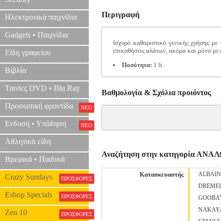
Περιγραφή
Ηλεκτρονικά παιχνίδια
Gadgets • Παιχνίδια
Ισχυρό καθαριστικό γενικής χρήσης με
επικαθήσεις αλάτων, ακόμα και μόνο με κ
Είδη γραφείου
Ποσότητα:
1 lt.
Βιβλία
Ταινίες DVD • Blu Ray
Βαθμολογία & Σχόλια προιόντος
Προσωπική φροντίδα
ΝΕΟ
Ενδυση • Υπόδηση
ΝΕΟ
Αθλητικά είδη
Αναζήτηση στην κατηγορία Α
Βρεφικά • Παιδικά
Κατασκευαστής
ALBAI
Crazy Sundays
ΠΡΟΣΦΟΡΕΣ
DREME
Eshop Specials
ΠΡΟΣΦΟΡΕΣ
GOOBA
NAKAY
Zen 10
ΠΡΟΣΦΟΡΕΣ