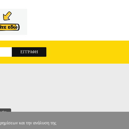
KARCHER στην κατηγορία ΑΝΑΛΩΣΙΜΑ-
er. Με νέα σύσταση για την αποτελεσματική
λους τους εξωτερικούς χώρους του σπιτιού, τον
SAL CLEANER 1L 6.295-753.0
αφημίσεων και την ανάλυση της