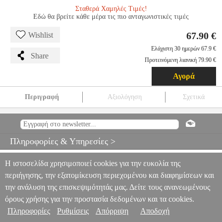
Σταθερά Χαμηλές Τιμές!
Εδώ θα βρείτε κάθε μέρα τις πιο ανταγωνιστικές τιμές
67.90 €
Wishlist
Ελάχιστη 30 ημερών 67.9 €
Share
Προτεινόμενη λιανική 79.90 €
Αγορά
Περιγραφή
Αξιολόγηση
Σχετικά
KARCHER 1.628-401.0 DUST EXTRACTOR 12L 1000W 1.628-
401.0
HAP.173751
HAP.173751
KARCHER
KARCHER
ΗΛΕΚΤΡΙΚΕΣ ΣΚΟΥΠΕΣ
KARCHER 1.628-401.0 DUST
Πληροφορίες & Υπηρεσίες >
EXTRACTOR 12L 1000W 1.628-401.0
67.90
Η ιστοσελίδα χρησιμοποιεί cookies για την ευκολία της
περιήγησης, την εξατομίκευση περιεχομένου και διαφημίσεων και
την ανάλυση της επισκεψιμότητάς μας. Δείτε τους ανανεωμένους
όρους χρήσης για την προστασία δεδομένων και τα cookies.
Πληροφορίες
Ρυθμίσεις
Απόρριψη
Αποδοχή