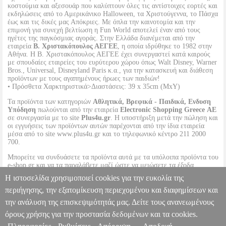
κοστούμια και αξεσουάρ που καλύπτουν όλες τις αντίστοιχες εορτές και
εκδηλώσεις από το Αμερικάνικο Halloween, τα Χριστούγεννα, το Πάσχα
έως και τις δικές μας Απόκριες. Με όπλα την καινοτομία και την
επιμονή για συνεχή βελτίωση η Fun World αποτελεί έναν από τους
ηγέτες της παγκόσμιας αγοράς. Στην Ελλάδα διανέμεται από την
εταιρεία
Β. Χριστακόπουλος ΑΕΓΕΕ
, η οποία ιδρύθηκε το 1982 στην
Αθήνα. Η Β. Χριστακόπουλος ΑΕΓΕΕ έχει συνεργαστεί κατά καιρούς
με σπουδαίες εταιρείες του ευρύτερου χώρου όπως Walt Disney, Warner
Bros., Universal, Disneyland Paris κ.α., για την κατασκευή και διάθεση
προϊόντων με τους αγαπημένους ήρωες των παιδιών!
• Πρόσθετα Χαρκτηριστικά>Διαστάσεις: 39 x 35cm (ΜxΥ)
Τα προϊόντα των κατηγοριών
Αθλητικά, Βρεφικά - Παιδικά, Ενδυση
Υπόδηση
πωλούνται από την εταιρεία
Electronic Shopping Greece ΑΕ
σε συνεργασία με το site
Plus4u.gr
. Η υποστήριξη μετά την πώληση και
οι εγγυήσεις των προϊόντων αυτών παρέχονται από την ίδια εταιρεία
μέσα από το site www.plus4u.gr και το τηλεφωνικό κέντρο 211 2000
700.
Μπορείτε να συνδυάσετε τα προϊόντα αυτά με τα υπόλοιπα προϊόντα του
e-shop.gr και να τα παραλάβετε μαζί ώστε να μειώσετε τα έξοδα
αποστολής. Μπορείτε επίσης να παραλάβετε από οποιοδήποτε eshop
Η ιστοσελίδα χρησιμοποιεί cookies για την ευκολία της
point με μηδενικά έξοδα αποστολής ανεξαρτήτως ύψους παραγγελίας!
περιήγησης, την εξατομίκευση περιεχομένου και διαφημίσεων και
την ανάλυση της επισκεψιμότητάς μας. Δείτε τους ανανεωμένους
ΚΑΠΕΛΟ ΜΑΓΙΣΣΑΣ ΠΟΥΑ FUN WORLD ΜΑΥΡΟ/ΑΣΗΜΙ
[7873] (35CM)
PL1.152095965
PL1.152095965
FUN WORLD
όρους χρήσης για την προστασία δεδομένων και τα cookies.
FUN WORLD
ΑΠΟΚΡΙΑΤΙΚΕΣ ΣΤΟΛΕΣ
Κατηγορία: