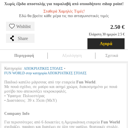
Χωρίς έξοδα αποστολής για παραλαβή από οποιοδήποτε eshop point!
Σταθερά Χαμηλές Τιμές!
Εδώ θα βρείτε κάθε μέρα τις πιο ανταγωνιστικές τιμές
2.50 €
Wishlist
Ελάχιστη 30 ημερών 2.5 €
Share
Αγορά
Περιγραφή
Αξιολόγηση
Σχετικά
Κατηγορία:
•
ΑΠΟΚΡΙΑΤΙΚΕΣ ΣΤΟΛΕΣ
FUN WORLD στην κατηγορία ΑΠΟΚΡΙΑΤΙΚΕΣ ΣΤΟΛΕΣ
Παιδικό καπέλo μάγισσας από την εταιρεία
Fun World
.
Με πουά σχέδιο, σε μαύρο και ασημί χρώμα, διακοσμημένο με πουά
μοτίβο που απεικονίζει νεκροκεφαλές.
• Ύφασμα: Πολυεστέρας
• Διαστάσεις: 39 x 35cm (ΜxΥ)
Company Info
Για περισσότερες από 6 δεκαετίες η Αμερικάνικη εταιρεία
Fun World
σχεδιάζει, παράγει και διανέμει σε όλη την υφήλιο, θεατρικές στολές,