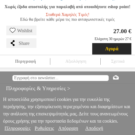
Χωρίς έξοδα αποστολής για παραλαβή από οποιοδήποτε eshop point!
Σταθερά Χαμηλές Τιμές!
Εδώ θα βρείτε κάθε μέρα τις πιο ανταγωνιστικές τιμές
27.00 €
Wishlist
Ελάχιστη 30 ημερών 27 €
Share
Αγορά
Περιγραφή
Αξιολόγηση
Σχετικά
KΑΝΑΣ AΡΜΟΝΙΑ
MSC.601410
MSC.601410
ΜΟΥΣΙΚΑ
ΒΙΒΛΙΑ ΘΕΩΡΗΤΙΚΑ
KΑΝΑΣ AΡΜΟΝΙΑ
27.00
Πληροφορίες & Υπηρεσίες >
Η ιστοσελίδα χρησιμοποιεί cookies για την ευκολία της
περιήγησης, την εξατομίκευση περιεχομένου και διαφημίσεων και
την ανάλυση της επισκεψιμότητάς μας. Δείτε τους ανανεωμένους
όρους χρήσης για την προστασία δεδομένων και τα cookies.
Πληροφορίες
Ρυθμίσεις
Απόρριψη
Αποδοχή