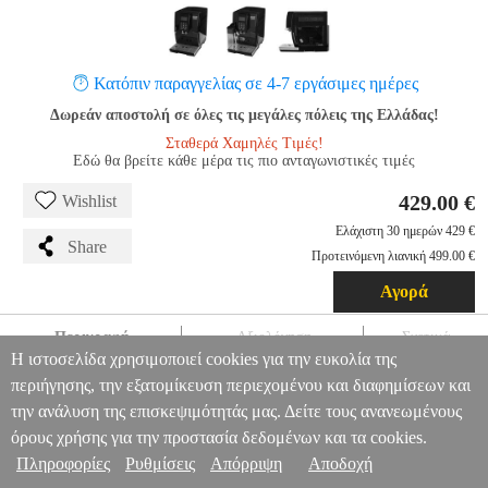
Κατόπιν παραγγελίας σε 4-7 εργάσιμες ημέρες
Δωρεάν αποστολή σε όλες τις μεγάλες πόλεις της Ελλάδας!
Σταθερά Χαμηλές Τιμές!
Εδώ θα βρείτε κάθε μέρα τις πιο ανταγωνιστικές τιμές
429.00 €
Wishlist
Ελάχιστη 30 ημερών 429 €
Share
Προτεινόμενη λιανική 499.00 €
Αγορά
Περιγραφή
Αξιολόγηση
Σχετικά
Η ιστοσελίδα χρησιμοποιεί cookies για την ευκολία της
ΚΑΦΕΤΙΕΡΑ ΕΣΠΡΕΣΣΟ DELONGHI DINAMICA
περιήγησης, την εξατομίκευση περιεχομένου και διαφημίσεων και
ECAM353.75.B
HAP.180200
HAP.180200
DELONGHI
την ανάλυση της επισκεψιμότητάς μας. Δείτε τους ανανεωμένους
DELONGHI
ΚΑΦΕΤΙΕΡΕΣ ΕΣΠΡΕΣΣΟ
ΚΑΦΕΤΙΕΡΑ ΕΣΠΡΕΣΣΟ
Πληροφορίες & Υπηρεσίες >
όρους χρήσης για την προστασία δεδομένων και τα cookies.
DELONGHI DINAMICA ECAM353.75.B
429.00
Πληροφορίες
Ρυθμίσεις
Απόρριψη
Αποδοχή