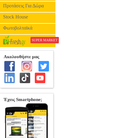
Προτάσεις Για Δώρα
Stock House
Φωτοβολταϊκά
SUPER MARKET