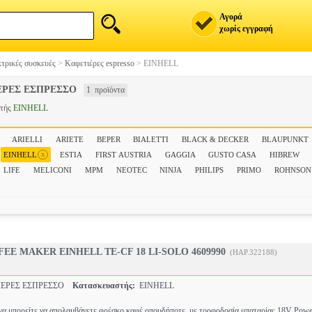
Αγορά
χωρίς εγγραφή
τρικές συσκευές
>
Καφετιέρες espresso
>
EINHELL
ΕΡΕΣ ΕΣΠΡΕΣΣΟ
1 προϊόντα
στής
EINHELL
ARIELLI
ARIETE
BEPER
BIALETTI
BLACK & DECKER
BLAUPUNKT
x
EINHELL
ESTIA
FIRST AUSTRIA
GAGGIA
GUSTO CASA
HIBREW
LIFE
MELICONI
MPM
NEOTEC
NINJA
PHILIPS
PRIMO
ROHNSON
EE MAKER EINHELL TE-CF 18 LI-SOLO 4609990
(HAP.322188)
ΕΡΕΣ ΕΣΠΡΕΣΣΟ
Κατασκευαστής:
EINHELL
 να μπορείτε να απολαμβάνετε φρέσκο καφέ οπουδήποτε, με τροφοδοσία μπαταρίας 18V Pow