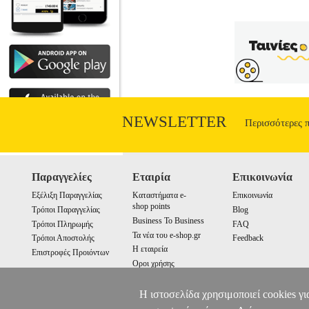
NEWSLETTER
Περισσότερες 
Παραγγελίες
Εταιρία
Επικοινωνία
Εξέλιξη Παραγγελίας
Καταστήματα e-
Επικοινωνία
shop points
Τρόποι Παραγγελίας
Blog
Business To Business
Τρόποι Πληρωμής
FAQ
Τα νέα του e-shop.gr
Τρόποι Αποστολής
Feedback
Η εταιρεία
Επιστροφές Προιόντων
Οροι χρήσης
Cookies
Η ιστοσελίδα χρησιμοποιεί cookies γι