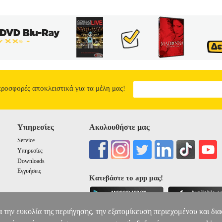
προσφορές αποκλειστικά για τα μέλη μας!
Υπηρεσίες
Ακολουθήστε μας
Service
Υπηρεσίες
Downloads
Εγγυήσεις
Κατεβάστε το app μας!
α την ευκολία της περιήγησης, την εξατομίκευση περιεχομένου και δι