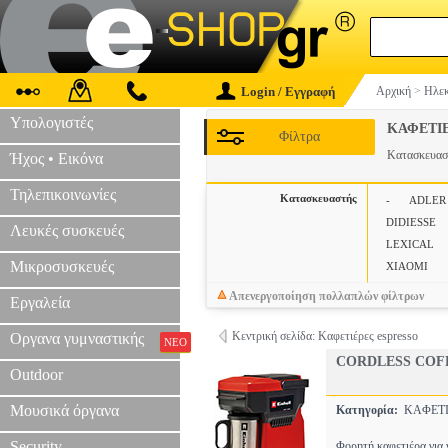
Login / Εγγραφή
Αρχική
>
Ηλεκ
Υπολογιστές
ΚΑΦΕΤΙ
Φίλτρα
Κατασκευα
Ήχος • Εικόνα
Τηλεπικοινωνίες
Κατασκευαστής
-
ADLER
DIDIESSE
Λευκές συσκευές
LEXICAL
Μικροσυσκευές
XIAOMI
Απενεργοποίηση πολλαπλών φίλτρων
Εργαλεία
Κεντρική σελίδα: Καφετιέρες espresso
Οργανα γυμναστικής
ΝΕΟ
CORDLESS COFF
Outdoor
Μουσικά όργανα
Κατηγορία:
ΚΑΦΕΤΙ
Security
Φορητή καφετιέρα για