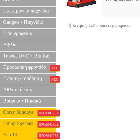
...
Ηλεκτρονικά παιχνίδια
Gadgets • Παιχνίδια
Κεντρική σελίδα: Καφετιέρες espresso
Είδη γραφείου
Βιβλία
Ταινίες DVD • Blu Ray
Προσωπική φροντίδα
ΝΕΟ
Ενδυση • Υπόδηση
ΝΕΟ
Αθλητικά είδη
Βρεφικά • Παιδικά
Crazy Sundays
ΠΡΟΣΦΟΡΕΣ
Eshop Specials
ΠΡΟΣΦΟΡΕΣ
Zen 10
ΠΡΟΣΦΟΡΕΣ