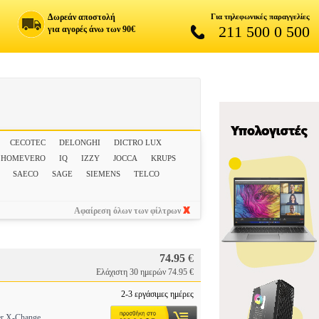
Δωρεάν αποστολή
Για τηλεφωνικές παραγγελίες
211 500 0 500
για αγορές άνω των 90€
CECOTEC
DELONGHI
DICTRO LUX
HOMEVERO
IQ
IZZY
JOCCA
KRUPS
SAECO
SAGE
SIEMENS
TELCO
Αφαίρεση όλων των φίλτρων
74.95
€
Ελάχιστη 30 ημερών 74.95 €
2-3 εργάσιμες ημέρες
er X-Change.