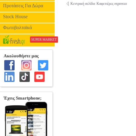
Κεντρική σελίδα: Καφετιέρες espresso
Προτάσεις Για Δώρα
Stock House
Φωτοβολταϊκά
SUPER MARKET