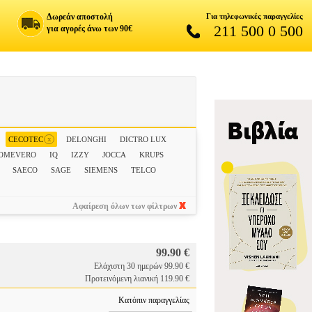
Δωρεάν αποστολή
Για τηλεφωνικές παραγγελίες
211 500 0 500
για αγορές άνω των 90€
x
CECOTEC
DELONGHI
DICTRO LUX
OMEVERO
IQ
IZZY
JOCCA
KRUPS
SAECO
SAGE
SIEMENS
TELCO
Αφαίρεση όλων των φίλτρων
99.90 €
Ελάχιστη 30 ημερών 99.90 €
Προτεινόμενη λιανική 119.90 €
Κατόπιν παραγγελίας