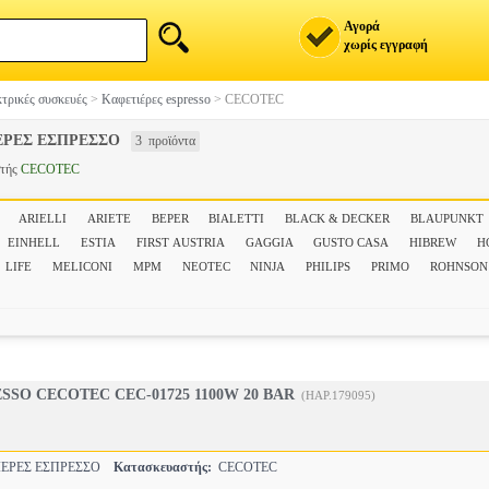
Αγορά
χωρίς εγγραφή
τρικές συσκευές
>
Καφετιέρες espresso
>
CECOTEC
ΕΡΕΣ ΕΣΠΡΕΣΣΟ
3 προϊόντα
στής
CECOTEC
ARIELLI
ARIETE
BEPER
BIALETTI
BLACK & DECKER
BLAUPUNKT
EINHELL
ESTIA
FIRST AUSTRIA
GAGGIA
GUSTO CASA
HIBREW
H
LIFE
MELICONI
MPM
NEOTEC
NINJA
PHILIPS
PRIMO
ROHNSON
SO CECOTEC CEC-01725 1100W 20 BAR
(HAP.179095)
ΕΡΕΣ ΕΣΠΡΕΣΣΟ
Κατασκευαστής:
CECOTEC