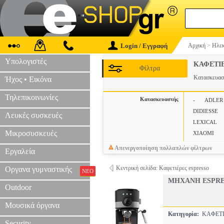
Login / Εγγραφή
Αρχική
>
Ηλεκ
Υπολογιστές
ΚΑΦΕΤΙ
Φίλτρα
Κατασκευα
Ήχος • Εικόνα
Τηλεπικοινωνίες
Κατασκευαστής
-
ADLER
DIDIESSE
Λευκές συσκευές
LEXICAL
Μικροσυσκευές
XIAOMI
Απενεργοποίηση πολλαπλών φίλτρων
Εργαλεία
Κεντρική σελίδα: Καφετιέρες espresso
Οργανα γυμναστικής
ΝΕΟ
MHXANH ESPRES
Outdoor
Μουσικά όργανα
Κατηγορία:
ΚΑΦΕΤΙ
Security