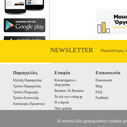
NEWSLETTER
Περισσότερες 
Παραγγελίες
Εταιρία
Επικοινωνία
Εξέλιξη Παραγγελίας
Καταστήματα e-
Επικοινωνία
shop points
Τρόποι Παραγγελίας
Blog
Business To Business
Τρόποι Πληρωμής
FAQ
Τα νέα του e-shop.gr
Τρόποι Αποστολής
Feedback
Η εταιρεία
Επιστροφές Προιόντων
Οροι χρήσης
Cookies
Η ιστοσελίδα χρησιμοποιεί cookies γι