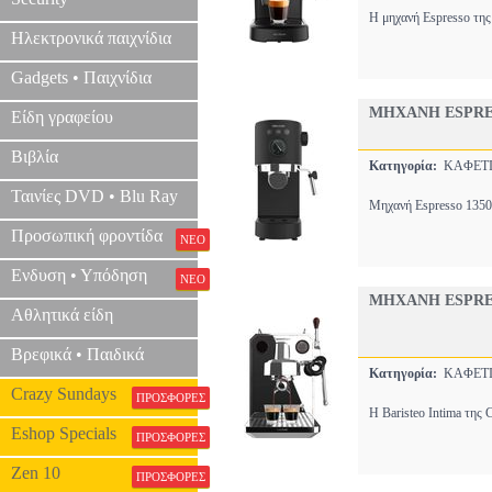
Η μηχανή Espresso της 
Ηλεκτρονικά παιχνίδια
Gadgets • Παιχνίδια
ΜΗΧΑΝΗ ESPRES
Είδη γραφείου
Βιβλία
Κατηγορία:
ΚΑΦΕΤΙ
Ταινίες DVD • Blu Ray
Μηχανή Espresso 1350
Προσωπική φροντίδα
ΝΕΟ
Ενδυση • Υπόδηση
ΝΕΟ
ΜΗΧΑΝΗ ESPRES
Αθλητικά είδη
Βρεφικά • Παιδικά
Κατηγορία:
ΚΑΦΕΤΙ
Crazy Sundays
ΠΡΟΣΦΟΡΕΣ
Η Baristeo Intima της 
Eshop Specials
ΠΡΟΣΦΟΡΕΣ
Zen 10
ΠΡΟΣΦΟΡΕΣ