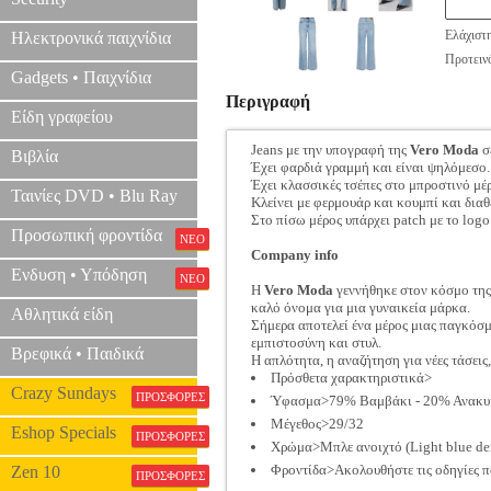
Ελάχιστ
Ηλεκτρονικά παιχνίδια
Προτεινό
Gadgets • Παιχνίδια
Περιγραφή
Είδη γραφείου
Jeans με την υπογραφή της
Vero Moda
σ
Βιβλία
Έχει φαρδιά γραμμή και είναι ψηλόμεσο.
Έχει κλασσικές τσέπες στο μπροστινό μέ
Ταινίες DVD • Blu Ray
Κλείνει με φερμουάρ και κουμπί και διαθ
Στο πίσω μέρος υπάρχει patch με το logo
Προσωπική φροντίδα
ΝΕΟ
Company info
Ενδυση • Υπόδηση
ΝΕΟ
Η
Vero Moda
γεννήθηκε στον κόσμο της 
καλό όνομα για μια γυναικεία μάρκα.
Αθλητικά είδη
Σήμερα αποτελεί ένα μέρος μιας παγκόσμ
εμπιστοσύνη και στυλ.
Βρεφικά • Παιδικά
Η απλότητα, η αναζήτηση για νέες τάσεις
Πρόσθετα χαρακτηριστικά>
Crazy Sundays
ΠΡΟΣΦΟΡΕΣ
Ύφασμα>79% Βαμβάκι - 20% Ανακυκ
Μέγεθος>29/32
Eshop Specials
ΠΡΟΣΦΟΡΕΣ
Χρώμα>Μπλε ανοιχτό (Light blue de
Φροντίδα>Ακολουθήστε τις οδηγίες π
Zen 10
ΠΡΟΣΦΟΡΕΣ