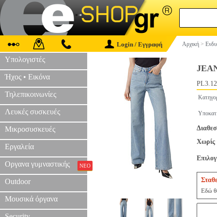
Login / Εγγραφή
Αρχική
>
Ενδυ
Υπολογιστές
JEAN
Ήχος • Εικόνα
PL3.12
Τηλεπικοινωνίες
Κατηγο
Λευκές συσκευές
Υποκατ
Διαθεσ
Μικροσυσκευές
Χωρίς 
Εργαλεία
Επιλο
Οργανα γυμναστικής
ΝΕΟ
Σταθ
Outdoor
Εδώ θα
Μουσικά όργανα
Security