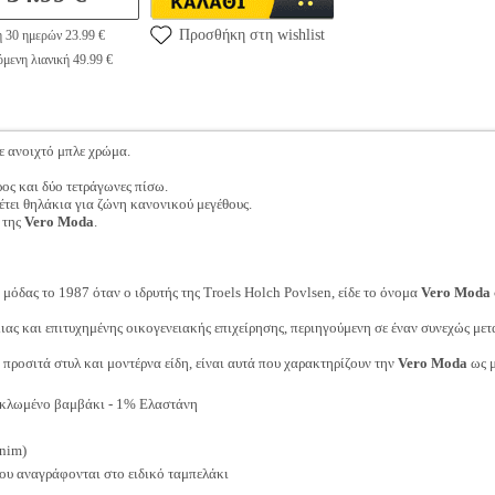
Προσθήκη στη wishlist
η 30 ημερών 23.99 €
μενη λιανική 49.99 €
ε ανοιχτό μπλε χρώμα.
ρος και δύο τετράγωνες πίσω.
έτει θηλάκια για ζώνη κανονικού μεγέθους.
 της
Vero Moda
.
μόδας το 1987 όταν ο ιδρυτής της Troels Holch Povlsen, είδε το όνομα
Vero Moda
ιας και επιτυχημένης οικογενειακής επιχείρησης, περιηγούμενη σε έναν συνεχώς με
, προσιτά στυλ και μοντέρνα είδη, είναι αυτά που χαρακτηρίζουν την
Vero Moda
ως μ
λωμένο βαμβάκι - 1% Ελαστάνη
nim)
ου αναγράφονται στο ειδικό ταμπελάκι