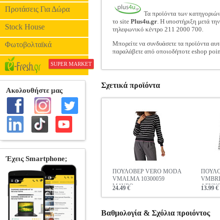
Προτάσεις Για Δώρα
Τα προϊόντα των κατηγοριώ
το site
Plus4u.gr
. Η υποστήριξη μετά τη
Stock House
τηλεφωνικό κέντρο 211 2000 700.
Μπορείτε να συνδυάσετε τα προϊόντα αυτ
Φωτοβολταϊκά
παραλάβετε από οποιοδήποτε eshop poin
SUPER MARKET
Σχετικά προϊόντα
ΠΟΥΛΟΒΕΡ VERO MODA
ΠΟΥΛΟ
VMALMA 10300059
VMBRI
ΜΑΥΡΟ
ΛΕΥΚ
24.49 €
13.99 €
Βαθμολογία & Σχόλια προιόντος