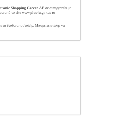
ctronic Shopping Greece ΑΕ
σε συνεργασία με
σα από το site www.plus4u.gr και το
τε τα έξοδα αποστολής. Μπορείτε επίσης να