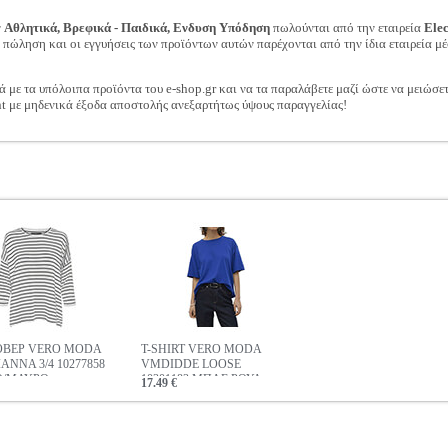
ν
Αθλητικά, Βρεφικά - Παιδικά, Ενδυση Υπόδηση
πωλούνται από την εταιρεία
Ele
ν πώληση και οι εγγυήσεις των προϊόντων αυτών παρέχονται από την ίδια εταιρεία μέ
ά με τα υπόλοιπα προϊόντα του e-shop.gr και να τα παραλάβετε μαζί ώστε να μειώσε
t με μηδενικά έξοδα αποστολής ανεξαρτήτως ύψους παραγγελίας!
ΒΕΡ VERO MODA
T-SHIRT VERO MODA
ANNA 3/4 10277858
VMDIDDE LOOSE
Ο/ΜΑΥΡΟ
10301183 ΜΠΛΕ ΡΟΥΑ
17.49 €