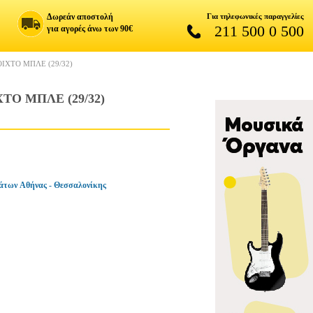
Δωρεάν αποστολή
Για τηλεφωνικές παραγγελίες
211 500 0 500
για αγορές άνω των 90€
ΙΧΤΟ ΜΠΛΕ (29/32)
ΤΟ ΜΠΛΕ (29/32)
άτων Αθήνας - Θεσσαλονίκης