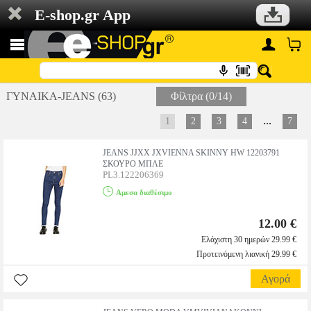
E-shop.gr App
ΓΥΝΑΙΚΑ-JEANS (63)
Φίλτρα (0/14)
...
1
2
3
4
7
JEANS JJXX JXVIENNA SKINNY HW 12203791
ΣΚΟΥΡΟ ΜΠΛΕ
PL3.122206369
Αμεσα διαθέσιμο
12.00 €
Ελάχιστη 30 ημερών 29.99 €
Προτεινόμενη λιανική 29.99 €
Αγορά