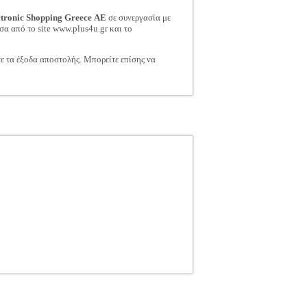
ctronic Shopping Greece ΑΕ
σε συνεργασία με
σα από το site www.plus4u.gr και το
τε τα έξοδα αποστολής. Μπορείτε επίσης να