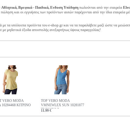
ν
Αθλητικά, Βρεφικά - Παιδικά, Ενδυση Υπόδηση
πωλούνται από την εταιρεία
Ele
ν πώληση και οι εγγυήσεις των προϊόντων αυτών παρέχονται από την ίδια εταιρεία μέ
ά με τα υπόλοιπα προϊόντα του e-shop.gr και να τα παραλάβετε μαζί ώστε να μειώσε
t με μηδενικά έξοδα αποστολής ανεξαρτήτως ύψους παραγγελίας!
RT VERO MODA
TOP VERO MODA
 10284468 ΚΙΤΡΙΝΟ
VMNEWLEX SUN 10281877
ΤΥΡΚΟΥΑΖ
11.99 €