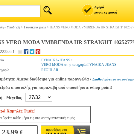
Αγορά
χωρίς εγγραφή
ση - Υπόδηση
>
Γυναικεία jeans
>
JEANS VERO MODA VMBRENDA HR STRAIGHT 1025277
NS VERO MODA VMBRENDA HR STRAIGHT 10252779 
2235521
ρία
ΓΥΝΑΙΚΑ-JEANS
•
VERO MODA στην κατηγορία ΓΥΝΑΙΚΑ-JEANS
ηγορία
REGULAR
ιμότητα: Αμεσα διαθέσιμο για online παραγγελία
/
Διαθεσιμότητα καταστημ
έξοδα αποστολής για παραλαβή από οποιοδήποτε eshop point!
γή - Μέγεθος
ερά Χαμηλές Τιμές!
 βρείτε κάθε μέρα τις πιο ανταγωνιστικές τιμές
23.99 €