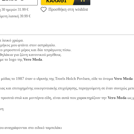
Προσθήκη στη wishlist
η 30 ημερών 31.99 €
μενη λιανική 39.99 €
ε λευκό χρώμα.
ο μήκος μου φτάνει στον αστράγαλο.
το μπροστινό μέρος και δύο τετράγωνες πίσω.
 θηλάκια για ζώνη κανονικού μεγέθους.
με το logo της
Vero Moda
.
μόδας το 1987 όταν ο ιδρυτής της Troels Holch Povlsen, είδε το όνομα
Vero Moda
ιας και επιτυχημένης οικογενειακής επιχείρησης, περιηγούμενη σε έναν συνεχώς με
, προσιτά στυλ και μοντέρνα είδη, είναι αυτά που χαρακτηρίζουν την
Vero Moda
ως μ
νη
ου αναγράφονται στο ειδικό ταμπελάκι