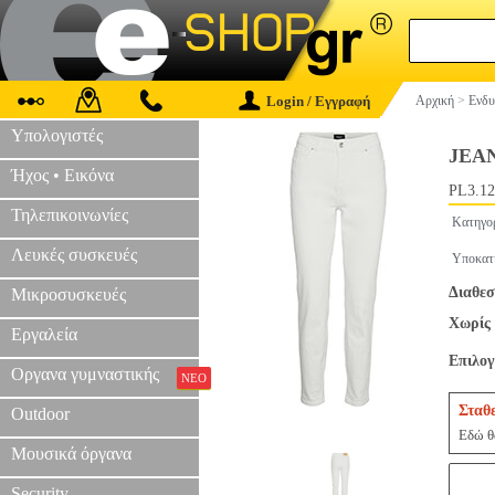
Login / Εγγραφή
Αρχική
>
Ενδυ
Υπολογιστές
JEA
Ήχος • Εικόνα
PL3.12
Τηλεπικοινωνίες
Κατηγο
Λευκές συσκευές
Υποκατ
Διαθεσ
Μικροσυσκευές
Χωρίς 
Εργαλεία
Επιλο
Οργανα γυμναστικής
ΝΕΟ
Σταθ
Outdoor
Εδώ θα
Μουσικά όργανα
Security