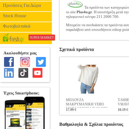
Προτάσεις Για Δώρα
Τα προϊόντα των κατηγοριώ
το site
Plus4u.gr
. Η υποστήριξη μετά τη
Stock House
τηλεφωνικό κέντρο 211 2000 700.
Μπορείτε να συνδυάσετε τα προϊόντα αυτ
Φωτοβολταϊκά
παραλάβετε από οποιοδήποτε eshop poin
SUPER MARKET
Σχετικά προϊόντα
ΜΠΛΟΥΖΑ
T-SHI
ΜΑΚΡΥΜΑΝΙΚΗ VERO
VMAVA
MODA VMNELLIE GLORY
17.99 €
10.19 €
3/4 BOXY 10282949 ΛΕΥΚΟ
Βαθμολογία & Σχόλια προιόντος