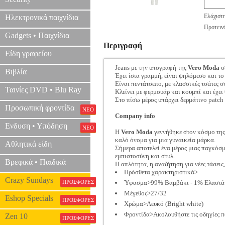
Ελάχιστ
Ηλεκτρονικά παιχνίδια
Προτεινό
Gadgets • Παιχνίδια
Περιγραφή
Είδη γραφείου
Jeans με την υπογραφή της
Vero Moda
σ
Βιβλία
Έχει ίσια γραμμή, είναι ψηλόμεσο και τ
Είναι πεντάτσεπο, με κλασσικές τσέπες σ
Ταινίες DVD • Blu Ray
Κλείνει με φερμουάρ και κουμπί και έχει
Στο πίσω μέρος υπάρχει δερμάτινο patch 
Προσωπική φροντίδα
ΝΕΟ
Company info
Ενδυση • Υπόδηση
ΝΕΟ
Η
Vero Moda
γεννήθηκε στον κόσμο της 
καλό όνομα για μια γυναικεία μάρκα.
Αθλητικά είδη
Σήμερα αποτελεί ένα μέρος μιας παγκόσμ
εμπιστοσύνη και στυλ.
Βρεφικά • Παιδικά
Η απλότητα, η αναζήτηση για νέες τάσεις
Πρόσθετα χαρακτηριστικά>
Crazy Sundays
ΠΡΟΣΦΟΡΕΣ
Ύφασμα>99% Βαμβάκι - 1% Ελαστά
Μέγεθος>27/32
Eshop Specials
ΠΡΟΣΦΟΡΕΣ
Χρώμα>Λευκό (Bright white)
Φροντίδα>Ακολουθήστε τις οδηγίες π
Zen 10
ΠΡΟΣΦΟΡΕΣ