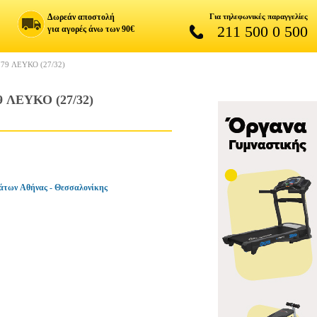
Δωρεάν αποστολή
Για τηλεφωνικές παραγγελίες
211 500 0 500
για αγορές άνω των 90€
9 ΛΕΥΚΟ (27/32)
ΛΕΥΚΟ (27/32)
άτων Αθήνας - Θεσσαλονίκης