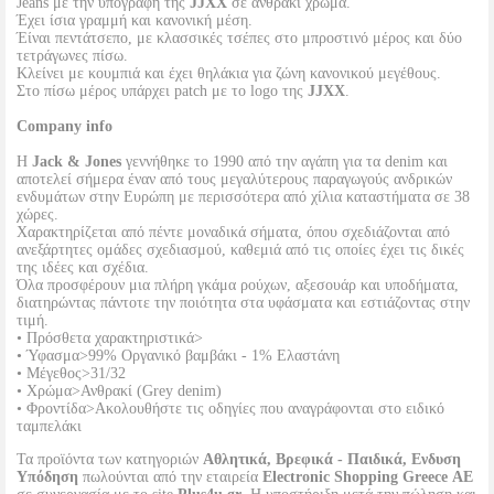
Jeans με την υπογραφή της
JJXX
σε ανθρακί χρώμα.
Έχει ίσια γραμμή και κανονική μέση.
Έίναι πεντάτσεπο, με κλασσικές τσέπες στο μπροστινό μέρος και δύο
τετράγωνες πίσω.
Κλείνει με κουμπιά και έχει θηλάκια για ζώνη κανονικού μεγέθους.
Στο πίσω μέρος υπάρχει patch με το logo της
JJXX
.
Company info
Η
Jack & Jones
γεννήθηκε το 1990 από την αγάπη για τα denim και
αποτελεί σήμερα έναν από τους μεγαλύτερους παραγωγούς ανδρικών
ενδυμάτων στην Ευρώπη με περισσότερα από χίλια καταστήματα σε 38
χώρες.
Χαρακτηρίζεται από πέντε μοναδικά σήματα, όπου σχεδιάζονται από
ανεξάρτητες ομάδες σχεδιασμού, καθεμιά από τις οποίες έχει τις δικές
της ιδέες και σχέδια.
Όλα προσφέρουν μια πλήρη γκάμα ρούχων, αξεσουάρ και υποδήματα,
διατηρώντας πάντοτε την ποιότητα στα υφάσματα και εστιάζοντας στην
τιμή.
• Πρόσθετα χαρακτηριστικά>
• Ύφασμα>99% Οργανικό βαμβάκι - 1% Ελαστάνη
• Μέγεθος>31/32
• Χρώμα>Ανθρακί (Grey denim)
• Φροντίδα>Ακολουθήστε τις οδηγίες που αναγράφονται στο ειδικό
ταμπελάκι
Τα προϊόντα των κατηγοριών
Αθλητικά, Βρεφικά - Παιδικά, Ενδυση
Υπόδηση
πωλούνται από την εταιρεία
Electronic Shopping Greece ΑΕ