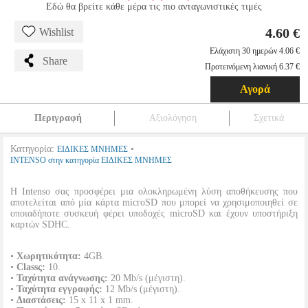
Εδώ θα βρείτε κάθε μέρα τις πιο ανταγωνιστικές τιμές
4.60 €
Wishlist
Ελάχιστη 30 ημερών 4.06 €
Share
Προτεινόμενη λιανική 6.37 €
Αγορά
Περιγραφή
Αξιολόγηση
Σχετικά
Κατηγορία:
•
ΕΙΔΙΚΕΣ ΜΝΗΜΕΣ
INTENSO στην κατηγορία ΕΙΔΙΚΕΣ ΜΝΗΜΕΣ
Η Intenso σας προσφέρει μια ολοκληρωμένη λύση αποθήκευσης που
αποτελείται από μία κάρτα microSD που μπορεί να χρησιμοποιηθεί σε
οποιαδήποτε συσκευή φέρει υποδοχές microSD και έχουν υποστήριξη
καρτών SDHC.
•
Χωρητικότητα:
4GB.
•
Classς:
10.
•
Ταχύτητα ανάγνωσης:
20 Mb/s (μέγιστη).
•
Ταχύτητα εγγραφής:
12 Mb/s (μέγιστη).
•
Διαστάσεις:
15 x 11 x 1 mm.