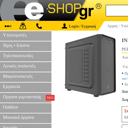
Login / Εγγραφή
Αρχική
>
Υπολ
Υπολογιστές
I
Ήχος • Εικόνα
PER
Τηλεπικοινωνίες
Κατ
Λευκές συσκευές
Υπο
•
Πρ
Μικροσυσκευές
του
•
Δε
Εργαλεία
Δια
Οργανα γυμναστικής
ΝΕΟ
Δωρ
Outdoor
Σ
Μουσικά όργανα
Εδ
Security