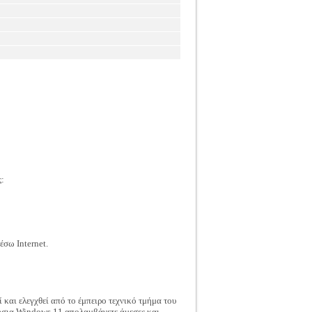
ς:
έσω Internet.
ί και ελεγχθεί από το έμπειρο τεχνικό τμήμα του
 γνήσια Windows 11 απολαμβάνετε άμεσες και