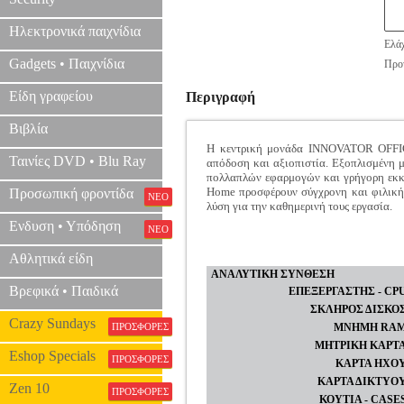
Ηλεκτρονικά παιχνίδια
Ελάχ
Gadgets • Παιχνίδια
Προτ
Είδη γραφείου
Περιγραφή
Βιβλία
Η κεντρική μονάδα INNOVATOR OFFICE
Ταινίες DVD • Blu Ray
απόδοση και αξιοπιστία. Εξοπλισμένη
πολλαπλών εφαρμογών και γρήγορη εκκ
Home προσφέρουν σύγχρονη και φιλική π
Προσωπική φροντίδα
ΝΕΟ
λύση για την καθημερινή τους εργασία.
Ενδυση • Υπόδηση
ΝΕΟ
Αθλητικά είδη
ΑΝΑΛΥΤΙΚΗ ΣΥΝΘΕΣΗ
Βρεφικά • Παιδικά
ΕΠΕΞΕΡΓΑΣΤΗΣ - CP
ΣΚΛΗΡΟΣ ΔΙΣΚΟ
Crazy Sundays
ΠΡΟΣΦΟΡΕΣ
ΜΝΗΜΗ RA
ΜΗΤΡΙΚΗ ΚΑΡΤ
Eshop Specials
ΠΡΟΣΦΟΡΕΣ
ΚΑΡΤΑ ΗΧΟ
ΚΑΡΤΑ ΔΙΚΤΥΟ
Zen 10
ΠΡΟΣΦΟΡΕΣ
ΚΟΥΤΙΑ - CASE