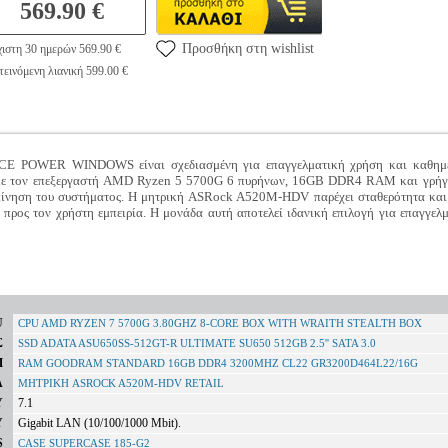
569.90 €
Προσθήκη στη wishlist
ιστη 30 ημερών 569.90 €
εινόμενη λιανική 599.00 €
 POWER WINDOWS είναι σχεδιασμένη για επαγγελματική χρήση και καθημερι
 με τον επεξεργαστή AMD Ryzen 5 5700G 6 πυρήνων, 16GB DDR4 RAM και γρήγο
ίνηση του συστήματος. Η μητρική ASRock A520M-HDV παρέχει σταθερότητα και 
ρος τον χρήστη εμπειρία. Η μονάδα αυτή αποτελεί ιδανική επιλογή για επαγγελμ
U
CPU AMD RYZEN 7 5700G 3.80GHZ 8-CORE BOX WITH WRAITH STEALTH BOX
Σ
SSD ADATA ASU650SS-512GT-R ULTIMATE SU650 512GB 2.5'' SATA 3.0
M
RAM GOODRAM STANDARD 16GB DDR4 3200MHZ CL22 GR3200D464L22/16G
Α
ΜΗΤΡΙΚΗ ASROCK A520M-HDV RETAIL
Υ
7.1
Υ
Gigabit LAN (10/100/1000 Mbit).
S
CASE SUPERCASE 185-G2