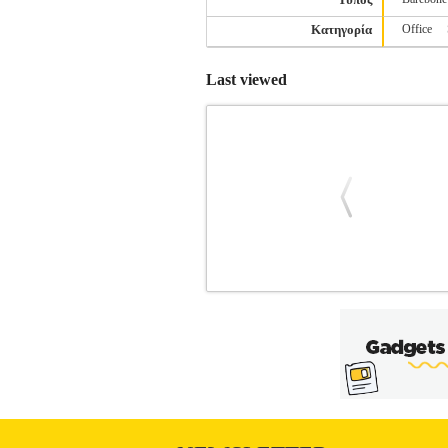
Κατηγορία
Office
Last viewed
INNOVATOR OFFICE POWER W
ΕΠΙΤΡΑΠΕΖΙΟΙ ΥΠΟΛΟΓΙΣΤΕΣ •INN
WINDOWS είναι σχεδιασμένη για επαγγε
τον επεξεργαστή AMD Ryzen 5 5700G 
γρήγορη εκκίνηση του συστήματος.
προσφέρουν σύγχρονη και φιλική προς
αποδοτική λύση για την καθημερ
BOX WITH WRAITH STEALTH BOXΣΚ
RAM GOODRAM STANDARD 16G