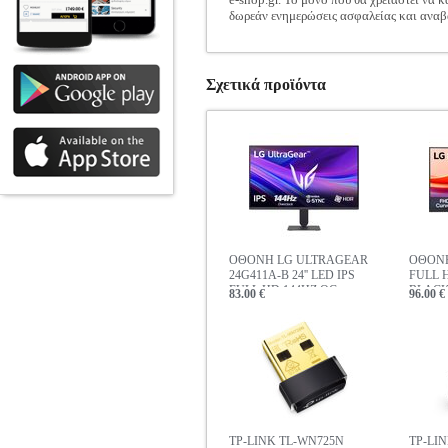
δωρεάν ενημερώσεις ασφαλείας και αναβα
Σχετικά προϊόντα
ΟΘΟΝΗ LG ULTRAGEAR
ΟΘΟΝΗ 
24G411A-B 24'' LED IPS
FULL 
FULL HD 144HZ OC
BLAC
83.00 €
96.00 €
BLACK
TP-LINK TL-WN725N
TP-LI