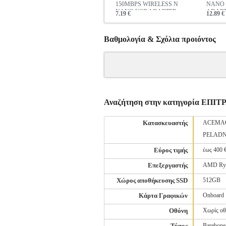
150MBPS WIRELESS N
NANO 
NANO USB ADAPTER
ADAPT
7.19 €
12.89 €
Βαθμολογία & Σχόλια προιόντος
Αναζήτηση στην κατηγορία ΕΠ
Κατασκευαστής
ACEMA
PELAD
Εύρος τιμής
έως 400 
Επεξεργαστής
AMD Ryz
Χώρος αποθήκευσης SSD
512GB
Κάρτα Γραφικών
Onboard
Οθόνη
Χωρίς οθ
Τύπος
Barebone