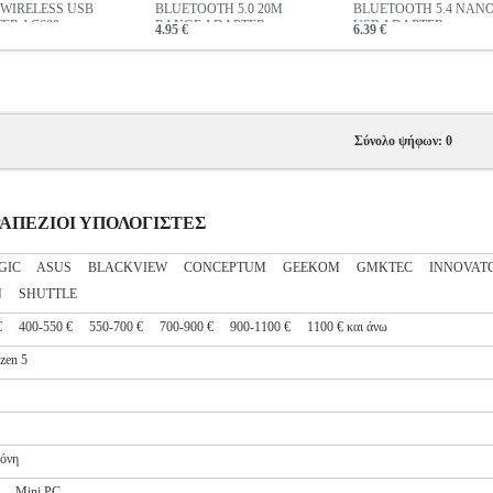
WIRELESS USB
BLUETOOTH 5.0 20M
BLUETOOTH 5.4 NAN
ER AC600
RANGE ADAPTER
USB ADAPTER
4.95 €
6.39 €
Σύνολο ψήφων: 0
ΙΤΡΑΠΕΖΙΟΙ ΥΠΟΛΟΓΙΣΤΕΣ
GIC
ASUS
BLACKVIEW
CONCEPTUM
GEEKOM
GMKTEC
INNOVAT
N
SHUTTLE
€
400-550 €
550-700 €
700-900 €
900-1100 €
1100 € και άνω
en 5
όνη
Mini PC