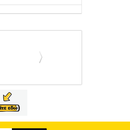
ΠΙΤΡΑΠΕΖΙΟΙ ΥΠΟΛΟΓΙΣΤΕΣ
Κατηγορία:
τρική μονάδα INNOVATOR OFFICE POWER
ψηλή απόδοση και αξιοπιστία. Εξοπλισμένη με
ομαλή λειτουργία πολλαπλών εφαρμογών και
στην αναβάθμιση, ενώ τα Windows 11 Home
παγγελματίες που χρειάζονται αξιόπιστη και
CPU AMD RYZEN 7 5700G 3.80GHZ 8-CORE
U650 512GB 2.5'' SATA 3.0ΜΝΗΜΗ RAM
ΑΡΤΑ ΜΗΤΡΙΚΗ ASROCK A520M-HDV