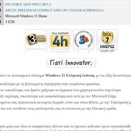
Ο
PSU FORCE 500W PPFCC REV.2
Η
ARCTIC FREEZER 8A COMPACT AMD CPU COOLER ACFRE00161A
Α
Microsoft Windows 11 Home
Η
3 ΕΤΗ.
μένο το λειτουργικό σύστημα
Windows 11 Ελληνική έκδοση
, με τις εξής δυνατότητε
υκολότερες με τη βελτιωμένη περιήγηση στην επιφάνεια εργασίας.
αι ευκολότερα, και βρείτε γρήγορα τα έγγραφα που χρησιμοποιείτε συχνότερα.
eb ταχύτερη, ευκολότερη και ασφαλέστερη από ποτέ με τον Microsoft Edge.
μένες σας τηλεοπτικές εκπομπές δωρεάν, όταν και όπου θέλετε, με την Τηλεόραση μ
τυο και συνδέστε τους υπολογιστές σας σε εκτυπωτή με την Οικιακή ομάδα.
γία μιας και όλοι οι απαραίτητοι drivers και το σχετικό software έχουν εγκατασταθε
κάνετε είναι απλά να πατήσετε το "on" και η επιφάνεια εργασίας σας περιμένει! Με