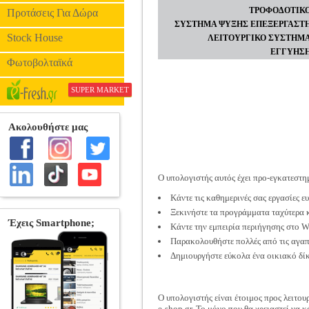
ΤΡΟΦΟΔΟΤΙΚ
Προτάσεις Για Δώρα
ΣΥΣΤΗΜΑ ΨΥΞΗΣ ΕΠΕΞΕΡΓΑΣΤ
Stock House
ΛΕΙΤΟΥΡΓΙΚΟ ΣΥΣΤΗΜ
ΕΓΓΥΗΣ
Φωτοβολταϊκά
SUPER MARKET
Ο υπολογιστής αυτός έχει προ-εγκατεστη
Κάντε τις καθημερινές σας εργασίες ε
Ξεκινήστε τα προγράμματα ταχύτερα κ
Κάντε την εμπειρία περιήγησης στο W
Παρακολουθήστε πολλές από τις αγαπη
Δημιουργήστε εύκολα ένα οικιακό δίκ
Ο υπολογιστής είναι έτοιμος προς λειτουρ
e-shop.gr. Το μόνο που θα χρειαστεί να 