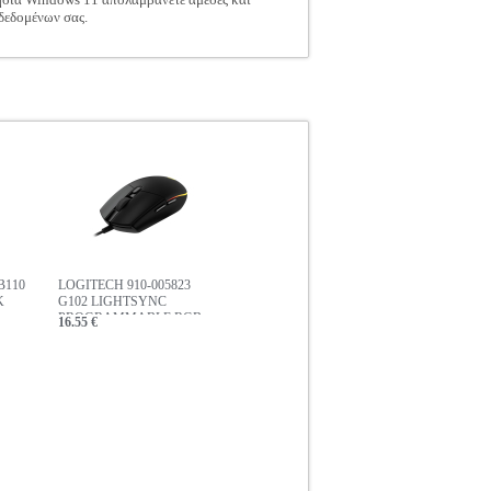
 δεδομένων σας.
B110
LOGITECH 910-005823
K
G102 LIGHTSYNC
PROGRAMMABLE RGB
16.55 €
GAMING MOUSE BLACK