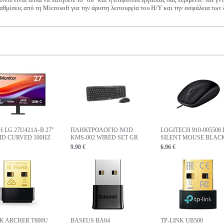
θμίσεις από τη Microsoft για την άριστη λειτουργία του Η/Υ και την ασφάλεια των
LG 27U421A-B 27''
ΠΛΗΚΤΡΟΛΟΓΙΟ NOD
LOGITECH 910-005508 
HD CURVED 100HZ
KMS-002 WIRED SET GR
SILENT MOUSE BLAC
K
9.90 €
6.96 €
NK ARCHER T600U
BASEUS BA04
TP-LINK UB500