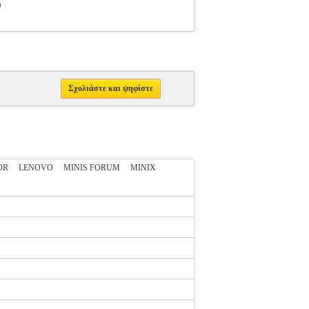
O
Σχολιάστε και ψηφίστε
OR
LENOVO
MINIS FORUM
MINIX