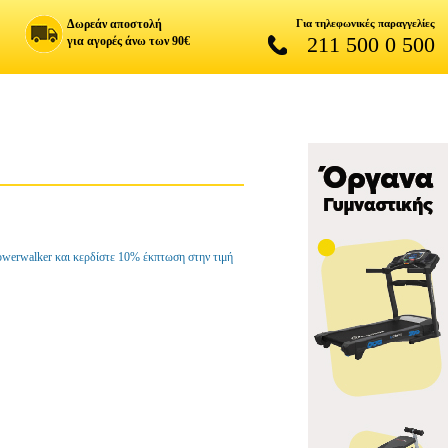
Δωρεάν αποστολή
Για τηλεφωνικές παραγγελίες
211 500 0 500
για αγορές άνω των 90€
owerwalker και κερδίστε 10% έκπτωση στην τιμή