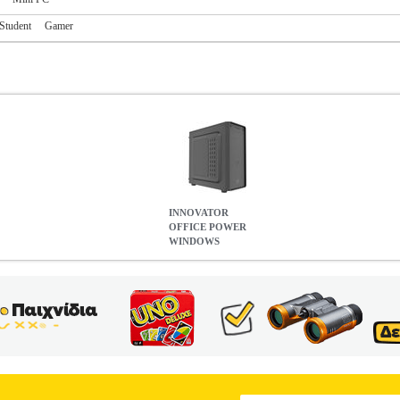
Student
Gamer
INNOVATOR
OFFICE POWER
WINDOWS
INDOWS
PER.274033
PER.274033
INNOVATOR
INNOVATOR
Ε
OVATOR στην κατηγορία ΕΠΙΤΡΑΠΕΖΙΟΙ ΥΠΟΛΟΓΙΣΤΕΣ Η κεν
λματική χρήση και καθημερινές εργασίες γραφείου, προσφέροντας υ
6 πυρήνων, 16GB DDR4 RAM και γρήγορο 512GB SSD, εξασφαλίζει 
 Η μητρική ASRock A520M-HDV παρέχει σταθερότητα και ευελιξία 
 τον χρήστη εμπειρία. Η μονάδα αυτή αποτελεί ιδανική επιλογή για ε
ινή τους εργασία. ΑΝΑΛΥΤΙΚΗ ΣΥΝΘΕΣΗ ΕΠΕΞΕΡΓΑΣΤΗΣ - CPU 
ΛΗΡΟΣ ΔΙΣΚΟΣ SSD ADATA ASU650SS-512GT-R ULTIMATE S
B DDR4 3200MHZ CL22 GR3200D464L22/16GΜΗΤΡΙΚΗ Κ