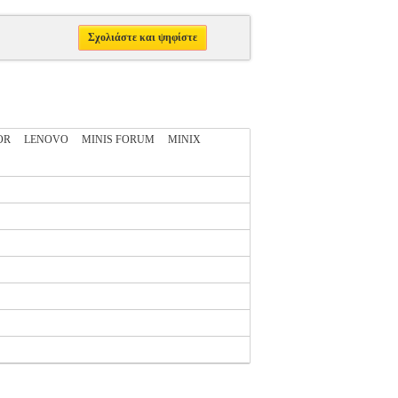
Σχολιάστε και ψηφίστε
OR
LENOVO
MINIS FORUM
MINIX