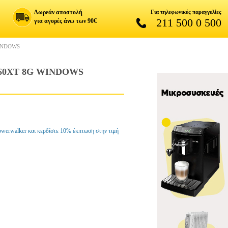
Δωρεάν αποστολή
Για τηλεφωνικές παραγγελίες
211 500 0 500
για αγορές άνω των 90€
INDOWS
60XT 8G WINDOWS
owerwalker και κερδίστε 10% έκπτωση στην τιμή