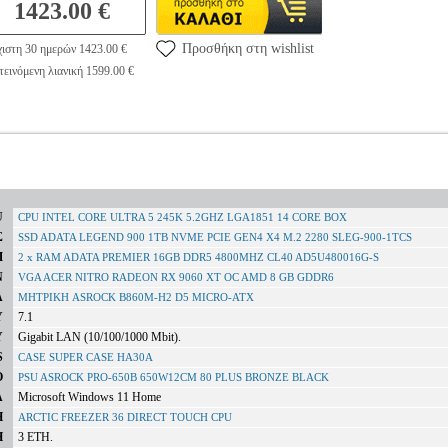
1423.00 €
Προσθήκη στη wishlist
ιστη 30 ημερών 1423.00 €
εινόμενη λιανική 1599.00 €
U
CPU INTEL CORE ULTRA 5 245K 5.2GHZ LGA1851 14 CORE BOX
Σ
SSD ADATA LEGEND 900 1TB NVME PCIE GEN4 X4 M.2 2280 SLEG-900-1TCS
M
2 x RAM ADATA PREMIER 16GB DDR5 4800MHZ CL40 AD5U480016G-S
Ν
VGA ACER NITRO RADEON RX 9060 XT OC AMD 8 GB GDDR6
Α
ΜΗΤΡΙΚΗ ASROCK B860M-H2 D5 MICRO-ATX
Υ
7.1
Υ
Gigabit LAN (10/100/1000 Mbit).
S
CASE SUPER CASE HA30A
Ο
PSU ASROCK PRO-650B 650W12CM 80 PLUS BRONZE BLACK
Α
Microsoft Windows 11 Home
Η
ARCTIC FREEZER 36 DIRECT TOUCH CPU
Η
3 ΕΤΗ.