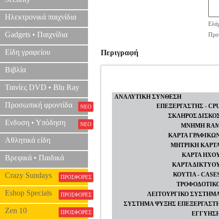
Ηλεκτρονικά παιχνίδια
Ελάχ
Gadgets • Παιχνίδια
Προτ
Είδη γραφείου
Περιγραφή
Βιβλία
Ταινίες DVD • Blu Ray
ΑΝΑΛΥΤΙΚΗ ΣΥΝΘΕΣΗ
Προσωπική φροντίδα
ΕΠΕΞΕΡΓΑΣΤΗΣ - CP
ΝΕΟ
ΣΚΛΗΡΟΣ ΔΙΣΚΟ
Ενδυση • Υπόδηση
ΝΕΟ
ΜΝΗΜΗ RA
ΚΑΡΤΑ ΓΡΑΦΙΚΩ
Αθλητικά είδη
ΜΗΤΡΙΚΗ ΚΑΡΤ
ΚΑΡΤΑ ΗΧΟ
Βρεφικά • Παιδικά
ΚΑΡΤΑ ΔΙΚΤΥΟ
Crazy Sundays
ΚΟΥΤΙΑ - CASE
ΠΡΟΣΦΟΡΕΣ
ΤΡΟΦΟΔΟΤΙΚ
Eshop Specials
ΛΕΙΤΟΥΡΓΙΚΟ ΣΥΣΤΗΜ
ΠΡΟΣΦΟΡΕΣ
ΣΥΣΤΗΜΑ ΨΥΞΗΣ ΕΠΕΞΕΡΓΑΣΤ
Zen 10
ΠΡΟΣΦΟΡΕΣ
ΕΓΓΥΗΣ