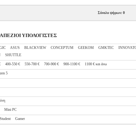
Σύνολο ψήφων: 0
ΙΤΡΑΠΕΖΙΟΙ ΥΠΟΛΟΓΙΣΤΕΣ
GIC
ASUS
BLACKVIEW
CONCEPTUM
GEEKOM
GMKTEC
INNOVAT
N
SHUTTLE
€
400-550 €
550-700 €
700-900 €
900-1100 €
1100 € και άνω
en 5
όνη
Mini PC
Student
Gamer