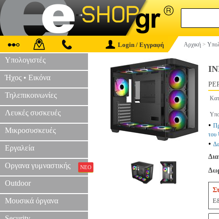
Login / Εγγραφή
Αρχική
>
Υπολ
Υπολογιστές
I
Ήχος • Εικόνα
PER
Τηλεπικοινωνίες
Κατ
Λευκές συσκευές
Υπο
•
Πρ
Μικροσυσκευές
του
•
Δε
Εργαλεία
Δια
Οργανα γυμναστικής
ΝΕΟ
Δωρ
Outdoor
Σ
Μουσικά όργανα
Εδ
Security