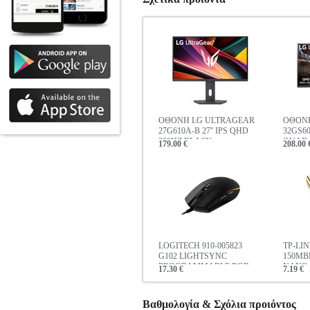
ΟΘΟΝΗ LG ULTRAGEAR
ΟΘΟΝΗ
27G610A-B 27'' IPS QHD
32GS60
200HZ BLACK
QUAD 2
179.00 €
208.00 
LOGITECH 910-005823
TP-LI
G102 LIGHTSYNC
150MB
PROGRAMMABLE RGB
NANO 
17.30 €
7.19 €
GAMING MOUSE BLACK
Βαθμολογία & Σχόλια προιόντος