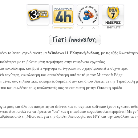
μένο το λειτουργικό σύστημα
Windows 11 Ελληνική έκδοση
, με τις εξής δυνατότητε
υκολότερες με τη βελτιωμένη περιήγηση στην επιφάνεια εργασίας.
αι ευκολότερα, και βρείτε γρήγορα τα έγγραφα που χρησιμοποιείτε συχνότερα.
eb ταχύτερη, ευκολότερη και ασφαλέστερη από ποτέ με τον Microsoft Edge.
μένες σας τηλεοπτικές εκπομπές δωρεάν, όταν και όπου θέλετε, με την Τηλεόραση μ
τυο και συνδέστε τους υπολογιστές σας σε εκτυπωτή με την Οικιακή ομάδα.
γία μιας και όλοι οι απαραίτητοι drivers και το σχετικό software έχουν εγκατασταθε
κάνετε είναι απλά να πατήσετε το "on" και η επιφάνεια εργασίας σας περιμένει! Με
θμίσεις από τη Microsoft για την άριστη λειτουργία του Η/Υ και την ασφάλεια των