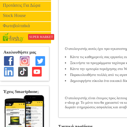
Προτάσεις Για Δώρα
Stock House
Φωτοβολταϊκά
SUPER MARKET
Ο υπολογιστής αυτός έχει προ-εγκατεστη
Κάντε τις καθημερινές σας εργασίες ε
Ξεκινήστε τα προγράμματα ταχύτερα κ
Κάντε την εμπειρία περιήγησης στο W
Παρακολουθήστε πολλές από τις αγαπη
Δημιουργήστε εύκολα ένα οικιακό δίκ
Ο υπολογιστής είναι έτοιμος προς λειτουρ
e-shop.gr. Το μόνο που θα χρειαστεί να 
δωρεάν ενημερώσεις ασφαλείας και αναβα
Σχετικά προϊόντα