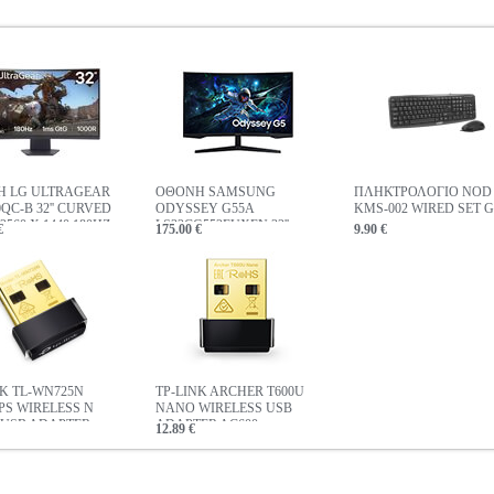
 LG ULTRAGEAR
ΟΘΟΝΗ SAMSUNG
ΠΛΗΚΤΡΟΛΟΓΙΟ NOD
QC-B 32'' CURVED
ODYSSEY G55A
KMS-002 WIRED SET 
560 X 1440 180HZ
LS32CG552EUXEN 32''
€
175.00 €
9.90 €
CURVED QHD 165HZ
NK TL-WN725N
TP-LINK ARCHER T600U
PS WIRELESS N
NANO WIRELESS USB
USB ADAPTER
ADAPTER AC600
12.89 €