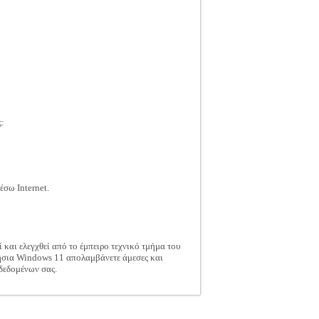
ς:
έσω Internet.
ί και ελεγχθεί από το έμπειρο τεχνικό τμήμα του
 γνήσια Windows 11 απολαμβάνετε άμεσες και
 δεδομένων σας.