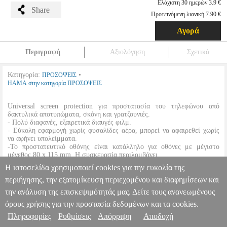
Ελάχιστη 30 ημερών 3.9 €
Share
Προτεινόμενη λιανική 7.90 €
Αγορά
Περιγραφή
Αξιολόγηση
Σχετικά
Κατηγορία:
•
ΠΡΟΣΟΨΕΙΣ
HAMA στην κατηγορία ΠΡΟΣΟΨΕΙΣ
Universal screen protection για προστατασία του τηλεφώνου από
δακτυλικά αποτυπώματα, σκόνη και γρατζουνιές.
- Πολύ διαφανές, εξαιρετικά διαυγές φιλμ.
- Εύκολη εφαρμογή χωρίς φυσαλίδες αέρα, μπορεί να αφαιρεθεί χωρίς
να αφήνει υπολείμματα.
-Το προστατευτικό οθόνης είναι κατάλληλο για οθόνες με μέγιστο
μέγεθος 80 x 115 mm. Η συσκευασία περιλαμβάνει
- 1 φύλλο προστασίας
Η ιστοσελίδα χρησιμοποιεί cookies για την ευκολία της
- 1 πανί καθαρισμού
περιήγησης, την εξατομίκευση περιεχομένου και διαφημίσεων και
την ανάλυση της επισκεψιμότητάς μας. Δείτε τους ανανεωμένους
HAMA 92180 MOBILE PROTECT PRO CLASS UNIVERSAL
SCREEN PROTECTOR
TEL.019683
TEL.019683
HAMA
HAMA
όρους χρήσης για την προστασία δεδομένων και τα cookies.
ΠΡΟΣΟΨΕΙΣ
Κατηγορία: ΠΡΟΣΟΨΕΙΣ •HAMA στην κατηγορία
Πληροφορίες
Ρυθμίσεις
Απόρριψη
Αποδοχή
Πληροφορίες & Υπηρεσίες >
ΠΡΟΣΟΨΕΙΣ Universal screen protection για προστατασία του