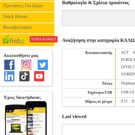
Βαθμολογία & Σχόλια προιόντος
Προτάσεις Για Δώρα
Stock House
Φωτοβολταϊκά
SUPER MARKET
Αναζήτηση στην κατηγορία Κ
Κατασκευαστής
ACT
EUROL
LEVEL 
UGREE
Τύπος
Displaypo
Ταχύτητα USB
USB 2.0
Μήκος σε μέτρα
0.15
0
Last viewed