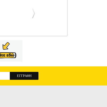
3
HAMA
HAMA
ΚΑΛΩΔΙΟ ΣΥΝΔΕΣΗΣ
ΚΑΛΩΔΙΟ ΣΥΝΔΕΣΗΣ ΠΕΡΙΦΕΡΕΙΑΚΩΝ Με
 χρήση σε εξωτερικούς χώρους. Χαρακτηριστικά:
ρήση σε εξωτερικούς χώρους / στον κήπο, π.χ.
4 (ανθεκτικό στο νερό). • Σύνδεση: Βύσμα με
φορτίο: 3500 W.• Τύπος καλωδίου: H03VVH2-F.•
SION CABLE IP44 10M BLACK