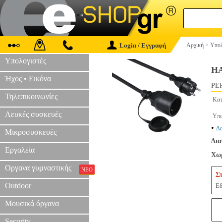
Login / Εγγραφή
Αρχική
>
Υπολ
Υπολογιστές
HA
Ήχος • Εικόνα
PER
Τηλεπικοινωνίες
Κατ
Λευκές συσκευές
Υπο
•
Δε
Μικροσυσκευές
Δια
Εργαλεία
Χωρ
Οργανα γυμναστικής
ΝΕΟ
Σ
Outdoor
Εδ
Μουσικά όργανα
Security