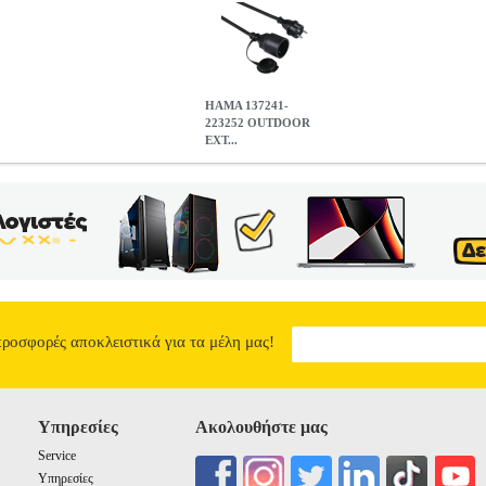
HAMA 137241-
223252 OUTDOOR
EXT...
 EXTENSION CABLE IP44 10M BLACK
PER.757713
PER.75771
ΛΩΔΙΟ ΣΥΝΔΕΣΗΣ ΠΕΡΙΦΕΡΕΙΑΚΩΝ •HAMA στην κατηγορία 
ερό) το αδιάβροχο καλώδιο απο την Hama είναι ή αξιόπιστη λύση για
α για την επέκταση των καλωδίων σύνδεσης και για βραχυπρόθεσμη χ
ε επαφή γείωσης και προστατευτικό κάλυμμα. - Κλάση προστασίας IP4
λωδίων: 3.• Μήκος: 10 m.• Wire Cross-Section: 1.5 mm².• Μέγιστο 
 χρόνια. DOA 7 ημερών
HAMA 137241-223252 OUTDOOR EXTEN
19.90
προσφορές αποκλειστικά για τα μέλη μας!
Υπηρεσίες
Ακολουθήστε μας
Service
Υπηρεσίες