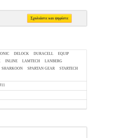
Σχολιάστε και ψηφίστε
RONIC
DELOCK
DURACELL
EQUIP
X
INLINE
LAMTECH
LANBERG
SHARKOON
SPARTAN GEAR
STARTECH
J11