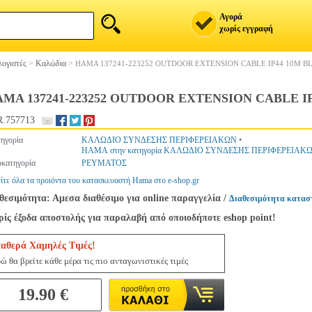
Αγορά
χωρίς εγγραφή
ογιστές
>
Καλώδια
>
HAMA 137241-223252 OUTDOOR EXTENSION CABLE IP44 10M B
MA 137241-223252 OUTDOOR EXTENSION CABLE I
.757713
ηγορία
ΚΑΛΩΔΙΟ ΣΥΝΔΕΣΗΣ ΠΕΡΙΦΕΡΕΙΑΚΩΝ
•
HAMA στην κατηγορία ΚΑΛΩΔΙΟ ΣΥΝΔΕΣΗΣ ΠΕΡΙΦΕΡΕΙΑΚ
κατηγορία
ΡΕΥΜΑΤΟΣ
ίτε όλα τα προιόντα του κατασκευαστή Hama στο e-shop.gr
θεσιμότητα: Αμεσα διαθέσιμο για online παραγγελία
/
Διαθεσιμότητα κατασ
ίς έξοδα αποστολής για παραλαβή από οποιοδήποτε eshop point!
ταθερά Χαμηλές Τιμές!
ώ θα βρείτε κάθε μέρα τις πιο ανταγωνιστικές τιμές
19.90 €