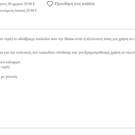
Προσθήκη στη wishlist
ιστη 30 ημερών 19.90 €
εινόμενη λιανική 29.90 €
ο νερό) το αδιάβροχο καλώδιο απο την Hama είναι ή αξιόπιστη λύση για χρήση σε 
α για την επέκταση των καλωδίων σύνδεσης και για βραχυπρόθεσμη χρήση σε εξωτερι
ικό κάλυμμα.
 νερό).
με γείωση.