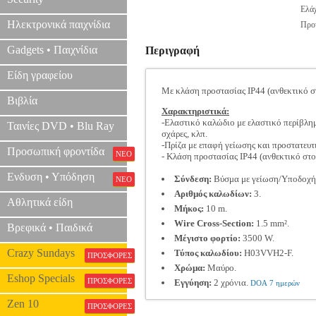
Ελάχ
Ηλεκτρονικά παιχνίδια
Προτ
Gadgets • Παιχνίδια
Περιγραφή
Είδη γραφείου
Με κλάση προστασίας IP44 (ανθεκτικό στ
Βιβλία
Χαρακτηριστικά:
-Ελαστικό καλώδιο με ελαστικό περίβλημ
Ταινίες DVD • Blu Ray
σχάρες, κλπ.
-Πρίζα με επαφή γείωσης και προστατευτ
Προσωπική φροντίδα
ΝΕΟ
- Κλάση προστασίας IP44 (ανθεκτικό στο
Ενδυση • Υπόδηση
Σύνδεση:
Βύσμα με γείωση/Υποδοχή 
ΝΕΟ
Αριθμός καλωδίων:
3.
Αθλητικά είδη
Μήκος:
10 m.
Wire Cross-Section:
1.5 mm².
Βρεφικά • Παιδικά
Μέγιστο φορτίο:
3500 W.
Crazy Sundays
Τύπος καλωδίου:
H03VVH2-F.
ΠΡΟΣΦΟΡΕΣ
Χρώμα:
Μαύρο.
Eshop Specials
ΠΡΟΣΦΟΡΕΣ
Εγγύηση:
2 χρόνια.
DOA 7 ημερών
Zen 10
ΠΡΟΣΦΟΡΕΣ