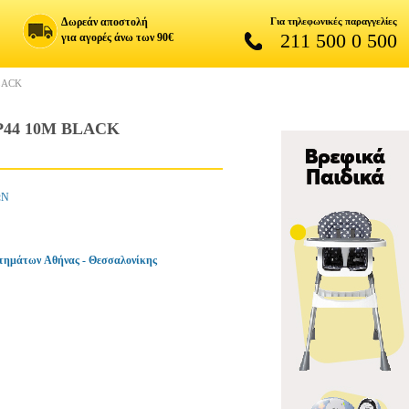
Δωρεάν αποστολή
Για τηλεφωνικές παραγγελίες
211 500 0 500
για αγορές άνω των 90€
LACK
P44 10M BLACK
ΩΝ
τημάτων Αθήνας - Θεσσαλονίκης