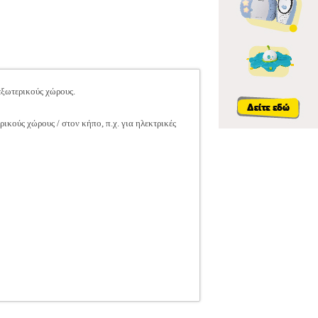
εξωτερικούς χώρους.
κούς χώρους / στον κήπο, π.χ. για ηλεκτρικές