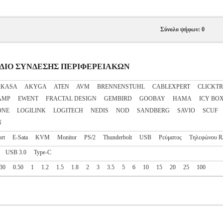
Σύνολο ψήφων: 0
ΑΛΩΔΙΟ ΣΥΝΔΕΣΗΣ ΠΕΡΙΦΕΡΕΙΑΚΩΝ
AKASA
AKYGA
ATEN
AVM
BRENNENSTUHL
CABLEXPERT
CLICKT
AMP
EWENT
FRACTAL DESIGN
GEMBIRD
GOOBAY
HAMA
ICY BO
ONE
LOGILINK
LOGITECH
NEDIS
NOD
SANDBERG
SAVIO
SCUF
N
rt
E-Sata
KVM
Monitor
PS/2
Thunderbolt
USB
Ρεύματος
Τηλεφώνου R
USB 3.0
Type-C
.30
0.50
1
1.2
1.5
1.8
2
3
3.5
5
6
10
15
20
25
100