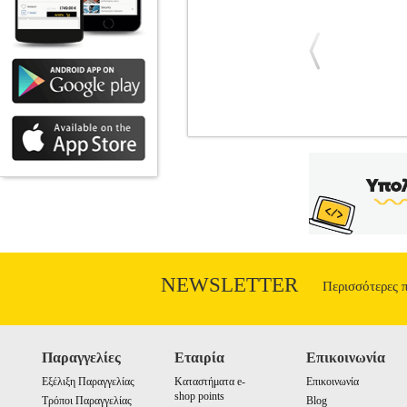
HAMA 137241-223252 OUTDOOR
ΠΕΡΙΦΕΡΕΙΑΚΩΝ
Κατηγορία: ΚΑ
κλάση προστασίας IP44 (ανθεκτικό στο ν
-Ελαστικό καλώδιο με ελαστικό περίβλημ
για ηλεκτρικές σχάρες, κλπ. -Πρίζα μ
γείωση/Υποδοχή με γείωση.• Αριθμός κα
Χρώμα: Μαύρο.• Εγγύηση: 2
NEWSLETTER
Περισσότερες 
Παραγγελίες
Εταιρία
Επικοινωνία
Εξέλιξη Παραγγελίας
Καταστήματα e-
Επικοινωνία
shop points
Τρόποι Παραγγελίας
Blog