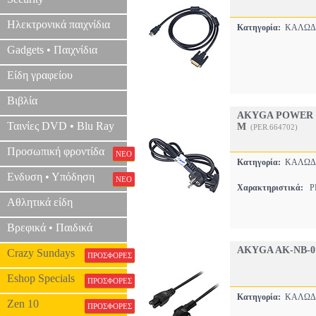
Ηλεκτρονικά παιχνίδια
Κατηγορία:
ΚΑΛΩΔΙ
Gadgets • Παιχνίδια
Είδη γραφείου
Βιβλία
AKYGA POWER CA
Ταινίες DVD • Blu Ray
M
(PER.664702)
Προσωπική φροντίδα
ΝΕΟ
Κατηγορία:
ΚΑΛΩΔΙ
Ενδυση • Υπόδηση
ΝΕΟ
Χαρακτηριστικά:
ΡΕ
Αθλητικά είδη
Βρεφικά • Παιδικά
AKYGA AK-NB-0
Crazy Sundays
ΠΡΟΣΦΟΡΕΣ
Eshop Specials
ΠΡΟΣΦΟΡΕΣ
Κατηγορία:
ΚΑΛΩΔΙ
Zen 10
ΠΡΟΣΦΟΡΕΣ