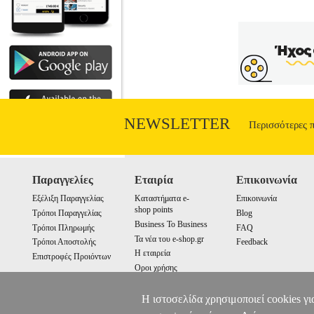
NEWSLETTER
Περισσότερες 
Παραγγελίες
Εταιρία
Επικοινωνία
Εξέλιξη Παραγγελίας
Καταστήματα e-
Επικοινωνία
shop points
Τρόποι Παραγγελίας
Blog
Business To Business
Τρόποι Πληρωμής
FAQ
Τα νέα του e-shop.gr
Τρόποι Αποστολής
Feedback
Η εταιρεία
Επιστροφές Προιόντων
Οροι χρήσης
Cookies
Η ιστοσελίδα χρησιμοποιεί cookies γι