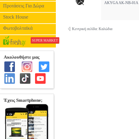
AKYGA AK-NB-01A 
Προτάσεις Για Δώρα
Stock House
Φωτοβολταϊκά
Κεντρική σελίδα: Καλώδια
SUPER MARKET