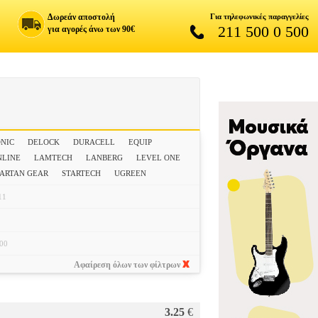
Δωρεάν αποστολή
Για τηλεφωνικές παραγγελίες
211 500 0 500
για αγορές άνω των 90€
ONIC
DELOCK
DURACELL
EQUIP
NLINE
LAMTECH
LANBERG
LEVEL ONE
PARTAN GEAR
STARTECH
UGREEN
11
00
Αφαίρεση όλων των φίλτρων
3.25
€