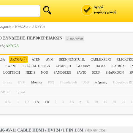
Αγορά
χωρίς εγγραφή
ογιστές
>
Καλώδια
>
AKYGA
Ο ΣΥΝΔΕΣΗΣ ΠΕΡΙΦΕΡΕΙΑΚΩΝ
3 προϊόντα
στής
AKYGA
x
ASA
AKYGA
ATEN
AVM
BRENNENSTUHL
CABLEXPERT
CLICKTR
EWENT
FRACTAL DESIGN
GEMBIRD
GOOBAY
HAMA
ICY BOX
I
LOGITECH
NEDIS
NOD
SANDBERG
SAVIO
SCUF
SHARKOON
S
E-Sata
KVM
Monitor
PS/2
Thunderbolt
USB
Ρεύματος
Τηλεφώνου RJ
USB 3.0
Type-C
0.50
1
1.2
1.5
1.8
2
3
3.5
5
6
10
15
20
25
1
-AV-11 CABLE HDMI / DVI 24+1 PIN 1.8M
(PER.664635)