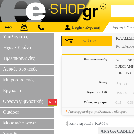
Login / Εγγραφή
Αρχική
>
Υπολ
Υπολογιστές
ΚΑΛΩΔΙ
Φίλτρα
Κατασκευα
Ήχος • Εικόνα
Τηλεπικοινωνίες
Κατασκευαστής
ACT
AK
EUROLAMP
Λευκές συσκευές
LOGILINK
Μικροσυσκευές
Τύπος
Displayport
Εργαλεία
Ταχύτητα USB
USB 2.0
Οργανα γυμναστικής
Μήκος σε μέτρα
ΝΕΟ
0.15
0.30
Outdoor
Απενεργοποίηση πολλαπλών φίλτρων
Μουσικά όργανα
Κεντρική σελίδα: Καλώδια
AKYGA CABLE AK
Security