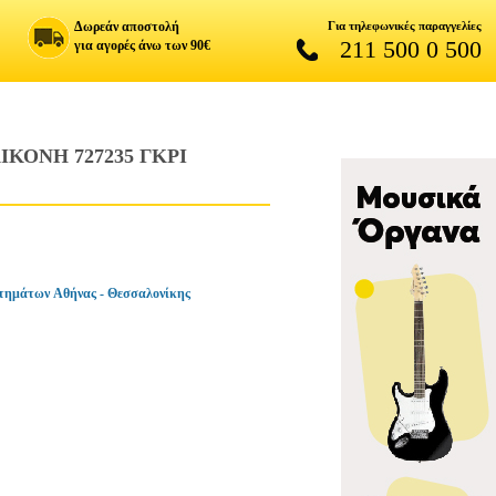
Δωρεάν αποστολή
Για τηλεφωνικές παραγγελίες
211 500 0 500
για αγορές άνω των 90€
ΚΟΝΗ 727235 ΓΚΡΙ
τημάτων Αθήνας - Θεσσαλονίκης