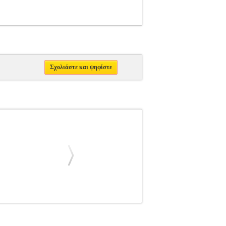
Σχολιάστε και ψηφίστε
268
GUSTO CASA
GUSTO CASA
HOME
 σετ εργαλείων μαγειρικής GUSTO CASA
υζίνα. Με 6 βασικά εργαλεία, καλύπτει κάθε