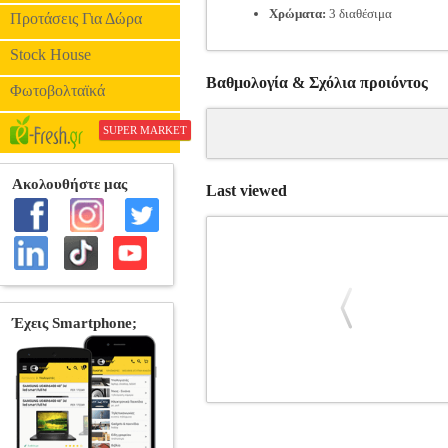
Χρώματα:
3 διαθέσιμα
Προτάσεις Για Δώρα
Stock House
Βαθμολογία & Σχόλια προιόντος
Φωτοβολταϊκά
SUPER MARKET
Last viewed
GUSTO CASA ΣΕΤ ΕΡΓΑΛΕΙΩΝ ΜΑ
APPLIANCES
Κατηγορία: HOME AP
727235 αποτελεί μια ολοκληρωμένη κα