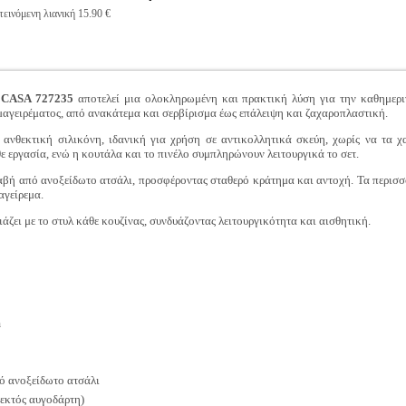
εινόμενη λιανική 15.90 €
O CASA 727235
αποτελεί μια ολοκληρωμένη και πρακτική λύση για την καθημερι
μαγειρέματος, από ανακάτεμα και σερβίρισμα έως επάλειψη και ζαχαροπλαστική.
ανθεκτική σιλικόνη, ιδανική για χρήση σε αντικολλητικά σκεύη, χωρίς να τα χα
ε εργασία, ενώ η κουτάλα και το πινέλο συμπληρώνουν λειτουργικά το σετ.
αβή από ανοξείδωτο ατσάλι, προσφέροντας σταθερό κράτημα και αντοχή. Τα περισσ
αγείρεμα.
ιάζει με το στυλ κάθε κουζίνας, συνδυάζοντας λειτουργικότητα και αισθητική.
m
ό ανοξείδωτο ατσάλι
εκτός αυγοδάρτη)