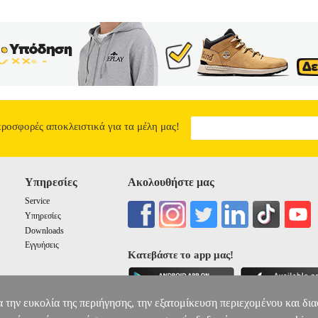
 σερβίρισμα έως επάλειψη και ζαχαροπλαστική. Τα εργαλεία είναι κα
ίς να τα χαράσσει. Οι διαφορετικές διαστάσεις σπάτουλας προσφέρουν 
 λειτουργικά το σετ. Το σετ περιλαμβάνει και αυγοδάρτη με λαβή απ
εργαλεία πλένονται στο πλυντήριο πιάτων, διευκολύνοντας τον καθαρι
θε κουζίνας, συνδυάζοντας λειτουργικότητα και αισθητική. • Τεμάχια: 
 σπάτουλα: 24, 5 x 2, 5 cm • Μεγάλη σπάτουλα: 27 x 5 cm • Κουτάλα
λυντήριο πιάτων (εκτός αυγοδάρτη) • Χρώματα: 3 διαθέσιμα
GUSTO 
ΣΙΛΙΚΟΝΗ 727235 ΓΚΡΙ
13.83
προσφορές αποκλειστικά για τα μέλη μας!
Υπηρεσίες
Ακολουθήστε μας
Service
Υπηρεσίες
Downloads
Εγγυήσεις
Κατεβάστε το app μας!
α την ευκολία της περιήγησης, την εξατομίκευση περιεχομένου και δι