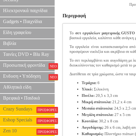
Προτ
Ηλεκτρονικά παιχνίδια
Περιγραφή
Gadgets • Παιχνίδια
Είδη γραφείου
Το
σετ εργαλείων μαγειρικής GUST
βασικά εργαλεία, καλύπτει κάθε ανάγκη 
Βιβλία
Τα εργαλεία είναι κατασκευασμένα από 
προσφέρουν ευελιξία και ακρίβεια σε κάθ
Ταινίες DVD • Blu Ray
Το σετ περιλαμβάνει και αυγοδάρτη με λ
Προσωπική φροντίδα
διευκολύνοντας τον καθαρισμό μετά το μ
ΝΕΟ
Διατίθεται σε τρία χρώματα, ώστε να ταιρ
Ενδυση • Υπόδηση
ΝΕΟ
Τεμάχια:
6
Αθλητικά είδη
Υλικό:
Σιλικόνη
Πινέλο:
20,5 x 3,3 cm
Βρεφικά • Παιδικά
Μικρή σπάτουλα:
21,2 x 4 cm
Μεσαία σπάτουλα:
24,5 x 2,5 c
Crazy Sundays
ΠΡΟΣΦΟΡΕΣ
Μεγάλη σπάτουλα:
27 x 5 cm
Eshop Specials
Κουτάλα:
30,2 x 8 cm
ΠΡΟΣΦΟΡΕΣ
Αυγοδάρτης:
26 x 6 cm, λαβή απ
Zen 10
ΠΡΟΣΦΟΡΕΣ
Καθαρισμός:
Πλυντήριο πιάτων (