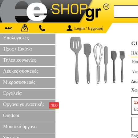
Login / Εγγραφή
Υπολογιστές
GU
Ήχος • Εικόνα
HAP
Τηλεπικοινωνίες
Κατ
Λευκές συσκευές
Υπο
Δια
Μικροσυσκευές
Χωρ
Εργαλεία
Σ
Οργανα γυμναστικής
ΝΕΟ
Εδ
Outdoor
Μουσικά όργανα
Ελάχ
Security