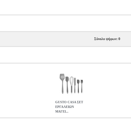
Σύνολο ψήφων: 0
GUSTO CASA ΣΕΤ
ΕΡΓΑΛΕΙΩΝ
ΜΑΓΕΙ...
ΓΕΙΡΙΚΗΣ ΑΠΟ ΣΙΛΙΚΟΝΗ 727235 ΓΚΡΙ
HAP.180268
HAP.180
PLIANCES •GUSTO CASA στην κατηγορία HOME APPLIANCES Το
ι πρακτική λύση για την καθημερινή προετοιμασία γευμάτων στην κο