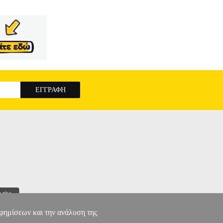
τασκευασμένα από ανθεκτική σιλικόνη, ιδανική
ευελιξία και ακρίβεια σε κάθε εργασία, ενώ η
ό ανοξείδωτο ατσάλι, προσφέροντας σταθερό
σμό μετά το μαγείρεμα. Διατίθεται σε τρία
6 • Υλικό: Σιλικόνη • Πινέλο: 20, 5 x 3, 3 cm •
: 30, 2 x 8 cm • Αυγοδάρτης: 26 x 6 cm, λαβή
CASA ΣΕΤ ΕΡΓΑΛΕΙΩΝ ΜΑΓΕΙΡΙΚΗΣ ΑΠΟ
αφημίσεων και την ανάλυση της