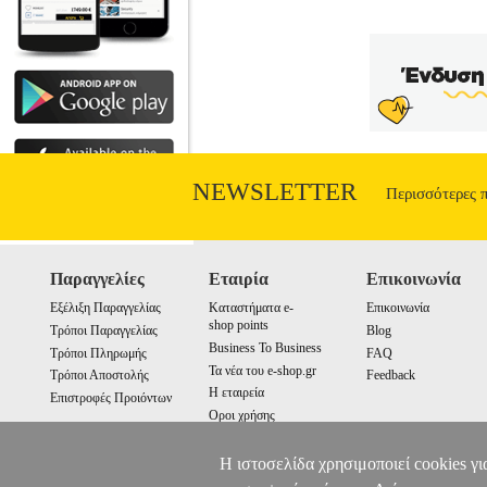
ανάγκη μαγειρέματος, από ανακάτεμα και
για χρήση σε αντικολλητικά σκεύη, χωρ
κουτάλα και το πινέλο συμπληρώνουν
κράτημα και αντοχή. Τα περισσότερα 
χρώματα, ώστε να ταιριάζει με το στυλ κά
Μικρή σπάτουλα: 21, 2 x 4 cm • Μεσαία
από ανοξείδωτο ατσάλι • Καθαρισμός: Π
NEWSLETTER
Περισσότερες 
Παραγγελίες
Εταιρία
Επικοινωνία
Εξέλιξη Παραγγελίας
Καταστήματα e-
Επικοινωνία
shop points
Τρόποι Παραγγελίας
Blog
Business To Business
Τρόποι Πληρωμής
FAQ
Τα νέα του e-shop.gr
Τρόποι Αποστολής
Feedback
Η εταιρεία
Επιστροφές Προιόντων
Οροι χρήσης
Cookies
Η ιστοσελίδα χρησιμοποιεί cookies γι