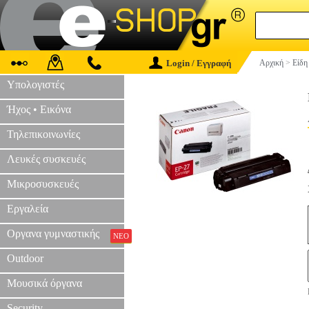
Login / Εγγραφή
Αρχική
>
Είδη
Υπολογιστές
Ήχος • Εικόνα
Τηλεπικοινωνίες
Λευκές συσκευές
Μικροσυσκευές
Εργαλεία
Οργανα γυμναστικής
ΝΕΟ
Outdoor
Μουσικά όργανα
Security