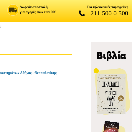
Δωρεάν αποστολή
Για τηλεφωνικές παραγγελίες
211 500 0 500
για αγορές άνω των 90€
7
ταστημάτων Αθήνας - Θεσσαλονίκης