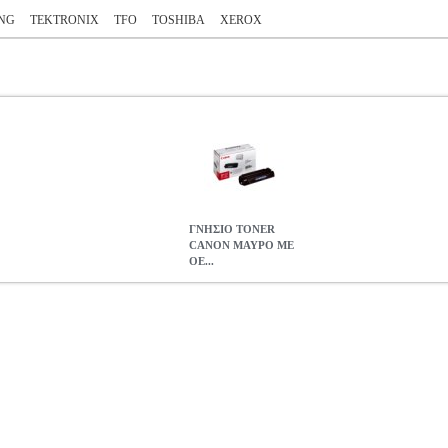
NG
TEKTRONIX
TFO
TOSHIBA
XEROX
ΓΝΗΣΙΟ TONER
CANON ΜΑΥΡΟ ΜΕ
OE...
 OEM: EP-27
ANA.CAN00522
ANA.CAN00522
CANON
CAN
N στην κατηγορία LASER PRINTER SUPPLIES Γνήσιo Toner Cano
 σελίδα.)• OEM: 8489A002 Συμβατότητα: CANON LaserBase MF573
OEM: EP-27
62.73