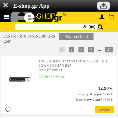
E-shop.gr App
LASER PRINTER SUPPLIES
Φίλτρα (1/26)
(269)
...
1
2
3
4
27
ΓΝΗΣΙΟ HEWLETT PACKARD NEVERSTOP NO
103A ΜΕ OEM:W1103A
ANA.HPA90511
Αμεσα διαθέσιμο
12.90 €
Ελάχιστη 30 ημερών 12.90 €
Προτεινόμενη λιανική 15.00 €
Αγορά