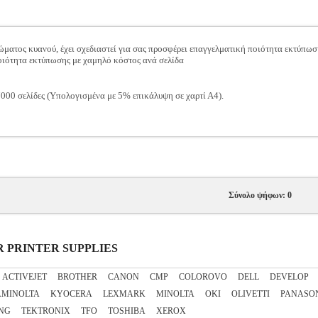
ματος κυανού, έχει σχεδιαστεί για σας προσφέρει επαγγελματική ποιότητα εκτύπωσ
 ποιότητα εκτύπωσης με χαμηλό κόστος ανά σελίδα
000 σελίδες (Υπολογισμένα με 5% επικάλυψη σε χαρτί Α4).
Σύνολο ψήφων: 0
SER PRINTER SUPPLIES
ACTIVEJET
BROTHER
CANON
CMP
COLOROVO
DELL
DEVELOP
AMINOLTA
KYOCERA
LEXMARK
MINOLTA
OKI
OLIVETTI
PANASO
NG
TEKTRONIX
TFO
TOSHIBA
XEROX