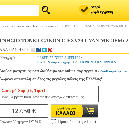
Αγορά
χωρίς εγγραφή
 γραφείου
>
Αναλώσιμα laser εκτυπωτών
>
ΓΝΗΣΙΟ TONER CANON C-EXV29 CYAN ΜΕ OE
ΓΝΗΣΙΟ TONER CANON C-EXV29 CYAN ΜΕ OEM: 27
ANA.CAN01379
Κατηγορία
LASER PRINTER SUPPLIES
•
CANON στην κατηγορία LASER PRINTER SUPPLIES
Διαθεσιμότητα: Αμεσα διαθέσιμο για online παραγγελία
/
Διαθεσιμότητα κα
Δωρεάν αποστολή σε όλες τις μεγάλες πόλεις της Ελλάδας!
Σταθερά Χαμηλές Τιμές!
Εδώ θα βρείτε κάθε μέρα τις πιο ανταγωνιστικές τιμές
127.50 €
Προσθήκη στη wishlist
Ελάχιστη 30 ημερών 127.50 €