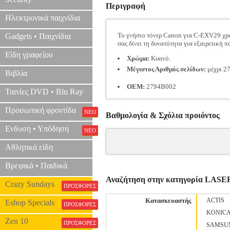
Περιγραφή
Ηλεκτρονικά παιχνίδια
Το γνήσιο τόνερ Canon για C-EXV29 χρώ
Gadgets • Παιχνίδια
σας δίνει τη δυνατότητα για εξαιρετική
Είδη γραφείου
Χρώμα:
Κυανό.
Μέγιστος Αριθμός σελίδων:
μέχρι 27
Βιβλία
OEM:
2794B002
Ταινίες DVD • Blu Ray
Προσωπική φροντίδα
ΝΕΟ
Βαθμολογία & Σχόλια προιόντος
Ενδυση • Υπόδηση
ΝΕΟ
Αθλητικά είδη
Βρεφικά • Παιδικά
Αναζήτηση στην κατηγορία LA
Crazy Sundays
ΠΡΟΣΦΟΡΕΣ
Κατασκευαστής
ACTIS
Eshop Specials
ΠΡΟΣΦΟΡΕΣ
KONIC
Zen 10
ΠΡΟΣΦΟΡΕΣ
SAMSU