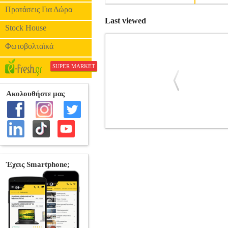
Προτάσεις Για Δώρα
Last viewed
Stock House
Φωτοβολταϊκά
SUPER MARKET
ΓΝΗΣΙΟ TONER CANON C-EXV29 C
Κατηγορία: LASER PRINTER SUPPLIES
έχει σχεδιαστεί για σας προσφέρει επ
ποιότητα εκτύπωσης με χαμηλό κόστος 
χαρτί Α4).