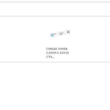
ΓΝΗΣΙΟ TONER
CANON C-EXV29
CYA...
YAN ΜΕ OEM: 2794B002
ANA.CAN01379
ANA.CAN01379
CA
 •CANON στην κατηγορία LASER PRINTER SUPPLIES Το γνήσιο τ
αγγελματική ποιότητα εκτύπωσης. Με χωρητικότητα 27000 σελίδων, το τ
ανά σελίδα • Χρώμα: Κυανό.• Μέγιστος Αριθμός σελίδων: μέχρι 270
• OEM: 2794B002
ΓΝΗΣΙΟ TONER CANON C-EXV29 CYAN ΜΕ O
127.50