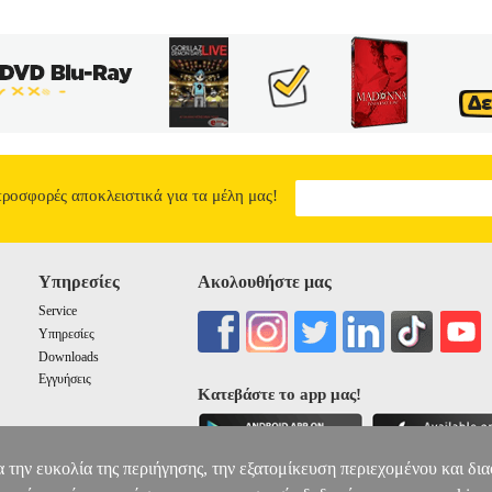
προσφορές αποκλειστικά για τα μέλη μας!
Υπηρεσίες
Ακολουθήστε μας
Service
Υπηρεσίες
Downloads
Εγγυήσεις
Κατεβάστε το app μας!
α την ευκολία της περιήγησης, την εξατομίκευση περιεχομένου και δι