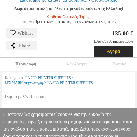
Διαθεσιμότητα καταστημάτων Αθήνας - Θεσσαλονίκης
Δωρεάν αποστολή σε όλες τις μεγάλες πόλεις της Ελλάδας!
Σταθερά Χαμηλές Τιμές!
Εδώ θα βρείτε κάθε μέρα τις πιο ανταγωνιστικές τιμές
135.00 €
Wishlist
Ελάχιστη 30 ημερών 135 €
Share
Αγορά
Περιγραφή
Αξιολόγηση
Σχετικά
Κατηγορία:
•
LASER PRINTER SUPPLIES
LEXMARK στην κατηγορία LASER PRINTER SUPPLIES
Γνήσιο μελάνι Lexmark.
•
Μέγιστος Αριθμός σελίδων:
Κίτρινο - μέχρι 3.000 σελίδες
Η ιστοσελίδα χρησιμοποιεί cookies για την ευκολία της
(Υπολογισμένα με 5% επικάλυψη σε χαρτί Α4)
•
OEM:
70C2HY0
περιήγησης, την εξατομίκευση περιεχομένου και διαφημίσεων και
την ανάλυση της επισκεψιμότητάς μας. Δείτε τους ανανεωμένους
ΓΝΗΣΙΟ LEXMARK TONER 70C2HY0 ΓΙΑ
CS310DN/N/CS410DN/DTN/ YELLOW HC OEM: 70C2HY0
όρους χρήσης για την προστασία δεδομένων και τα cookies.