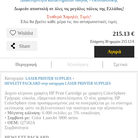
Διαθεσιμότητα καταστημάτων Αθήνας - Θεσσαλονίκης
Δωρεάν αποστολή σε όλες τις μεγάλες πόλεις της Ελλάδας!
Σταθερά Χαμηλές Τιμές!
Εδώ θα βρείτε κάθε μέρα τις πιο ανταγωνιστικές τιμές
215.13 €
Wishlist
Ελάχιστη 30 ημερών 215.13 €
Share
Αγορά
Περιγραφή
Αξιολόγηση
Σχετικά
Κατηγορία:
•
LASER PRINTER SUPPLIES
HEWLETT PACKARD στην κατηγορία LASER PRINTER SUPPLIES
Δοχείο κίτρινου γραφίτη HP Print Cartridge με γραφίτη ColorSphere.
Γρήγορα, εύκολα, εξαιρετικά αποτελέσματα. Ο νέος γραφίτης HP
ColorSphere είναι προσαρμοσμένος για να συνεργάζεται με το σύστημα
εκτύπωσης ώστε να βελτιστοποιεί την ποιότητα και την αξιοπιστία.
•
Μέγιστη κάλυψη:
6.000 σελίδες με 5% επικάλυψη.
•
Συμβατό με:
Color LaserJet 3800 series.
•
OEM:
Q7582A
Συμβατότητα:
HEWLETT PACKARD